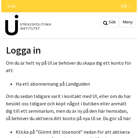
Hoppa
UI.se
Välj
till
huvudinnehållet
Sök
Meny
Logga in
Om du är helt ny på UI.se behöver du skapa dig ett konto för
att:
Ha ett abonnemang på Landguiden
Om du sedan tidigare varit i kontakt med UI, eller om du har
besökt oss tidigare och köpt något i butiken eller anmält
dig till ett seminarium, men du är ny på den här hemsidan,
så behöver du aktivera ditt konto på nya UI.se. Du gör så här:
Klicka på "Glömt ditt lösenord" nedan för att aktivera