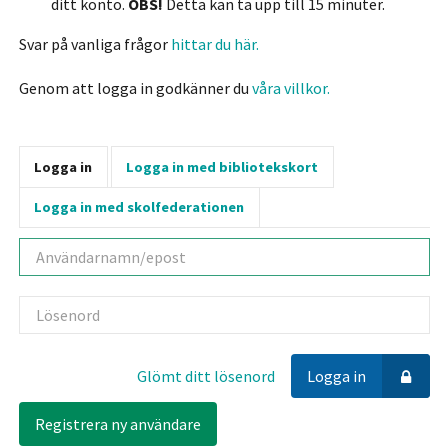
ditt konto.
OBS!
Detta kan ta upp till 15 minuter.
Svar på vanliga frågor
hittar du här.
Genom att logga in godkänner du
våra villkor.
Logga in
Logga in med bibliotekskort
Logga in med skolfederationen
Användarnamn
Lösenord
Glömt ditt lösenord
Logga in
Registrera ny användare