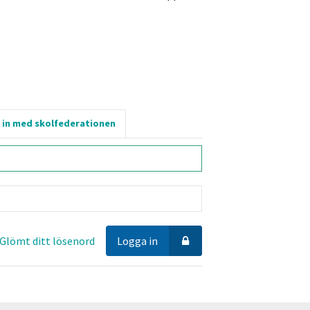
 in med skolfederationen
Glömt ditt lösenord
Logga in