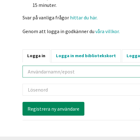
15 minuter.
Svar på vanliga frågor
hittar du här.
Genom att logga in godkänner du
våra villkor.
Logga in
Logga in med bibliotekskort
Logga
Användarnamn
Lösenord
Registrera ny användare