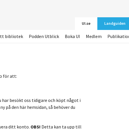
UI.se
Landguiden
tt bibliotek
Podden Utblick
Boka UI
Medlem
Publikatio
 för att:
u har besökt oss tidigare och köpt något i
r ny på den här hemsidan, så behöver du
vera ditt konto.
OBS!
Detta kan ta upp till