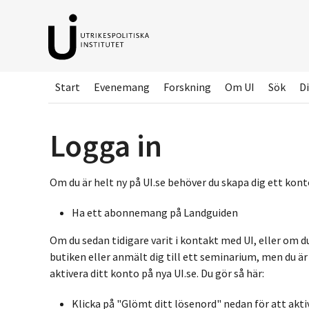
Hoppa
till
huvudinnehållet
Start
Evenemang
Forskning
Om UI
Sök
Di
Logga in
Om du är helt ny på UI.se behöver du skapa dig ett konto
Ha ett abonnemang på Landguiden
Om du sedan tidigare varit i kontakt med UI, eller om d
butiken eller anmält dig till ett seminarium, men du ä
aktivera ditt konto på nya UI.se. Du gör så här:
Klicka på "Glömt ditt lösenord" nedan för att akti