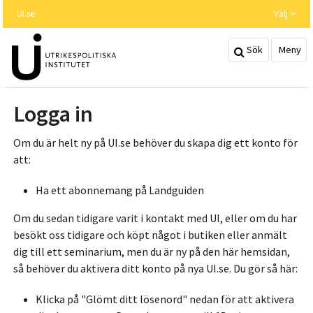
Hoppa
UI.se
Välj
till
huvudinnehållet
Sök
Meny
Logga in
Om du är helt ny på UI.se behöver du skapa dig ett konto för
att:
Ha ett abonnemang på Landguiden
Om du sedan tidigare varit i kontakt med UI, eller om du har
besökt oss tidigare och köpt något i butiken eller anmält
dig till ett seminarium, men du är ny på den här hemsidan,
så behöver du aktivera ditt konto på nya UI.se. Du gör så här:
Klicka på "Glömt ditt lösenord" nedan för att aktivera