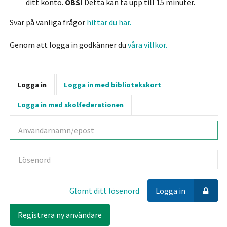
ditt konto.
OBS!
Detta kan ta upp till 15 minuter.
Svar på vanliga frågor
hittar du här.
Genom att logga in godkänner du
våra villkor.
Logga in
Logga in med bibliotekskort
Logga in med skolfederationen
Användarnamn
Lösenord
Glömt ditt lösenord
Logga in
Registrera ny användare