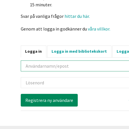
15 minuter.
Svar på vanliga frågor
hittar du här.
Genom att logga in godkänner du
våra villkor.
Logga in
Logga in med bibliotekskort
Logga
Användarnamn
Lösenord
Registrera ny användare