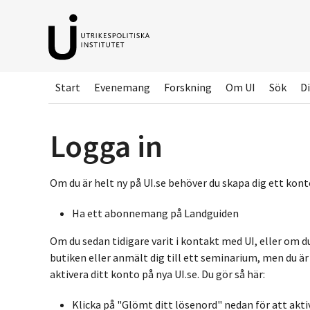
Hoppa
till
huvudinnehållet
Start
Evenemang
Forskning
Om UI
Sök
Di
Logga in
Om du är helt ny på UI.se behöver du skapa dig ett konto
Ha ett abonnemang på Landguiden
Om du sedan tidigare varit i kontakt med UI, eller om d
butiken eller anmält dig till ett seminarium, men du ä
aktivera ditt konto på nya UI.se. Du gör så här:
Klicka på "Glömt ditt lösenord" nedan för att akti