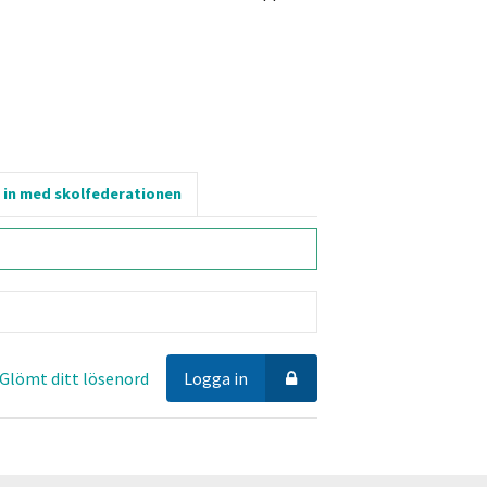
 in med skolfederationen
Glömt ditt lösenord
Logga in