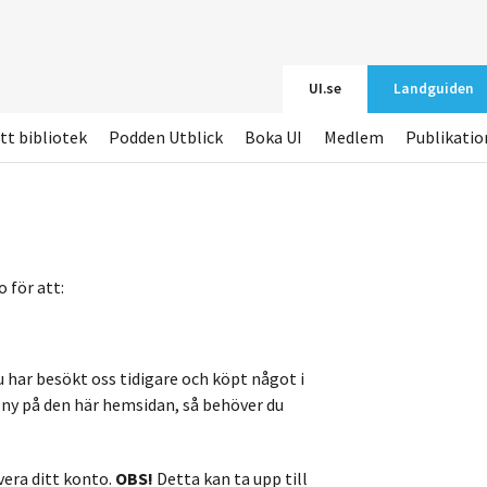
UI.se
Landguiden
tt bibliotek
Podden Utblick
Boka UI
Medlem
Publikatio
 för att:
u har besökt oss tidigare och köpt något i
r ny på den här hemsidan, så behöver du
vera ditt konto.
OBS!
Detta kan ta upp till