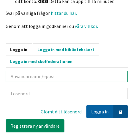
ditt konto.
OBS!
Detta kan ta upp till 15 minuter.
Svar på vanliga frågor
hittar du här.
Genom att logga in godkänner du
våra villkor.
Logga in
Logga in med bibliotekskort
Logga in med skolfederationen
Användarnamn
Lösenord
Glömt ditt lösenord
Logga in
Registrera ny användare