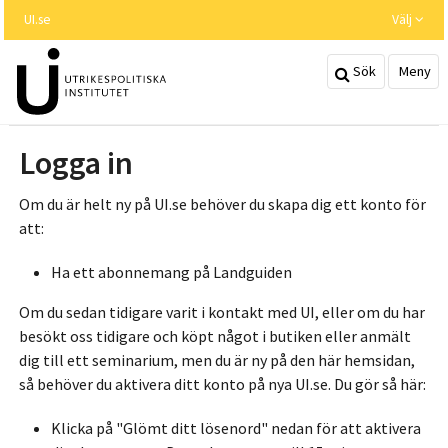
Hoppa
UI.se
Välj
till
huvudinnehållet
Sök
Meny
Logga in
Om du är helt ny på UI.se behöver du skapa dig ett konto för
att:
Ha ett abonnemang på Landguiden
Om du sedan tidigare varit i kontakt med UI, eller om du har
besökt oss tidigare och köpt något i butiken eller anmält
dig till ett seminarium, men du är ny på den här hemsidan,
så behöver du aktivera ditt konto på nya UI.se. Du gör så här:
Klicka på "Glömt ditt lösenord" nedan för att aktivera