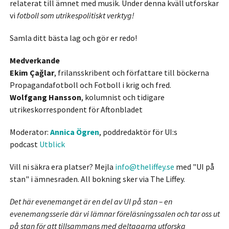
relaterat till ämnet med musik. Under denna kväll utforskar
vi
fotboll som utrikespolitiskt verktyg!
Samla ditt bästa lag och gör er redo!
Medverkande
Ekim
Çağlar
, frilansskribent och författare till böckerna
Propagandafotboll och Fotboll i krig och fred.
Wolfgang Hansson
, kolumnist och tidigare
utrikeskorrespondent för Aftonbladet
Moderator:
Annica Ögren
, poddredaktör för UI:s
podcast
Utblick
Vill ni säkra era platser? Mejla
info@theliffey.se
med "UI på
stan" i ämnesraden. All bokning sker via The Liffey.
Det här evenemanget är en del av UI på stan – en
evenemangsserie där vi lämnar föreläsningssalen och tar oss ut
på stan för att tillsammans med deltagarna utforska