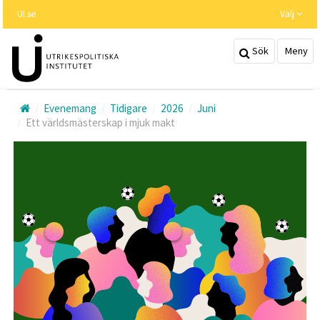
Hoppa
UI.se
Välj
till
huvudinnehållet
Sök
Meny
Evenemang
Tidigare
2026
Juni
Ett världsmästerskap i mjuk makt