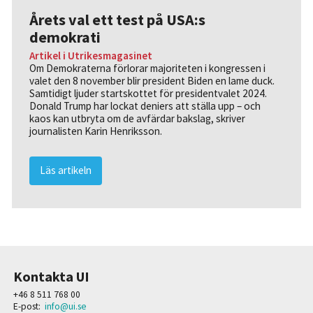
Årets val ett test på USA:s
demokrati
Artikel i Utrikesmagasinet
Om Demokraterna förlorar majoriteten i kongressen i
valet den 8 november blir president Biden en lame duck.
Samtidigt ljuder startskottet för presidentvalet 2024.
Donald Trump har lockat deniers att ställa upp – och
kaos kan utbryta om de avfärdar bakslag, skriver
journalisten Karin Henriksson.
Läs artikeln
Kontakta UI
+46 8 511 768 00
E-post:
info@ui.se