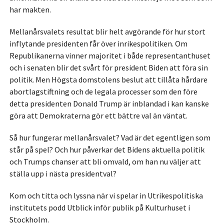
har makten.
Mellanårsvalets resultat blir helt avgörande för hur stort
inflytande presidenten får över inrikespolitiken. Om
Republikanerna vinner majoritet i både representanthuset
och i senaten blir det svårt för president Biden att föra sin
politik. Men Högsta domstolens beslut att tillåta hårdare
abortlagstiftning och de legala processer som den före
detta presidenten Donald Trump är inblandad i kan kanske
göra att Demokraterna gör ett bättre val än väntat.
Så hur fungerar mellanårsvalet? Vad är det egentligen som
står på spel? Och hur påverkar det Bidens aktuella politik
och Trumps chanser att bli omvald, om han nu väljer att
ställa upp i nästa presidentval?
Kom och titta och lyssna när vi spelar in Utrikespolitiska
institutets podd Utblick inför publik på Kulturhuset i
Stockholm.