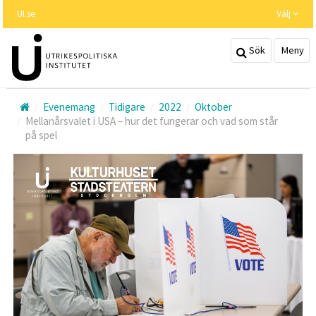
Hoppa
UI.se
Välj
till
huvudinnehållet
Sök
Meny
Evenemang
Tidigare
2022
Oktober
Mellanårsvalet i USA – hur det fungerar och vad som står
på spel