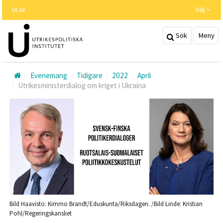
Hoppa
UI.se
Välj
till
huvudinnehållet
Sök
Meny
Evenemang
Tidigare
2022
April
Utrikesministerdialog om kriget i Ukraina
Bild Haavisto: Kimmo Brandt/Eduskunta/Riksdagen. /Bild Linde: Kristian
Pohl/Regeringskansliet