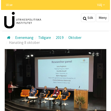
Hoppa
UI.se
Välj
till
huvudinnehållet
Sök
Meny
Evenemang
Tidigare
2019
Oktober
Hanating 8 oktober