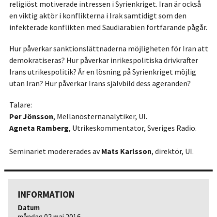
religiöst motiverade intressen i Syrienkriget. Iran är också
en viktig aktör i konflikterna i Irak samtidigt som den
infekterade konflikten med Saudiarabien fortfarande pågår.
Hur påverkar sanktionslättnaderna möjligheten för Iran att
demokratiseras? Hur påverkar inrikespolitiska drivkrafter
Irans utrikespolitik? Är en lösning på Syrienkriget möjlig
utan Iran? Hur påverkar Irans självbild dess ageranden?
Talare:
Per Jönsson
, Mellanösternanalytiker, UI.
Agneta Ramberg
, Utrikeskommentator, Sveriges Radio.
Seminariet modererades av
Mats Karlsson
, direktör, UI.
INFORMATION
Datum
måndag 02 maj 2016