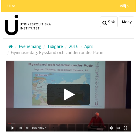
Hoppa
UI.se
Välj
till
huvudinnehållet
Sök
Meny
Evenemang
Tidigare
2016
April
Gymnasiedag: Ryssland och världen under Putin