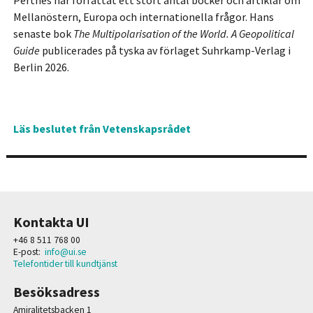
Perthes har författat ett stort antal böcker och artiklar om
Mellanöstern, Europa och internationella frågor. Hans
senaste bok
The Multipolarisation of the World. A Geopolitical
Guide
publicerades på tyska av förlaget Suhrkamp-Verlag i
Berlin 2026.
Läs beslutet från Vetenskapsrådet
Kontakta UI
+46 8 511 768 00
E-post:
info@ui.se
Telefontider till kundtjänst
Besöksadress
Amiralitetsbacken 1