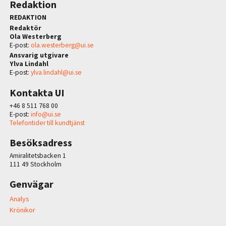
Redaktion
REDAKTION
Redaktör
Ola Westerberg
E-post:
ola.westerberg@ui.se
Ansvarig utgivare
Ylva Lindahl
E-post:
ylva.lindahl@ui.se
Kontakta UI
+46 8 511 768 00
E-post:
info@ui.se
Telefontider till kundtjänst
Besöksadress
Amiralitetsbacken 1
111 49 Stockholm
Genvägar
Analys
Krönikor