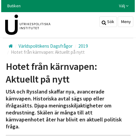
Hoppa
Butiken
Välj
till
huvudinnehållet
Sök
Meny
Världspolitikens Dagsfrågor
2019
Hotet från kärnvapen: Aktuellt på nytt
Hotet från kärnvapen:
Aktuellt på nytt
USA och Ryssland skaffar nya, avancerade
kärnvapen. Historiska avtal sägs upp eller
ifrågasätts. Djupa meningsskiljaktigheter om
nedrustning. Skälen är många till att
kärnvapenhotet åter har blivit en aktuell politisk
fråga.