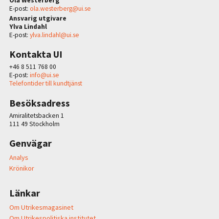
Ola Westerberg
E-post:
ola.westerberg@ui.se
Ansvarig utgivare
Ylva Lindahl
E-post:
ylva.lindahl@ui.se
Kontakta UI
+46 8 511 768 00
E-post:
info@ui.se
Telefontider till kundtjänst
Besöksadress
Amiralitetsbacken 1
111 49 Stockholm
Genvägar
Analys
Krönikor
Länkar
Om Utrikesmagasinet
Om Utrikespolitiska institutet