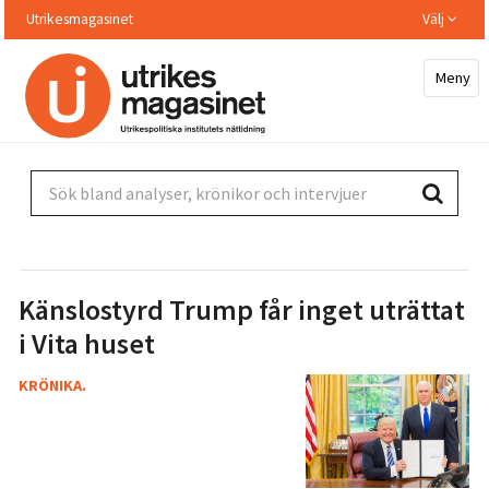
Hoppa
Utrikesmagasinet
Välj
till
huvudinnehållet
Meny
Sök bland analyser, krönikor och intervjuer
Känslostyrd Trump får inget uträttat
i Vita huset
KRÖNIKA.