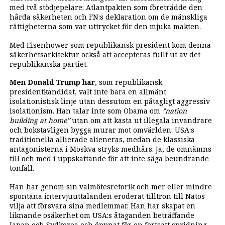
med två stödjepelare: Atlantpakten som företrädde den
hårda säkerheten och FN:s deklaration om de mänskliga
rättigheterna som var uttrycket för den mjuka makten.
Med Eisenhower som republikansk president kom denna
säkerhetsarkitektur också att accepteras fullt ut av det
republikanska partiet.
Men Donald Trump har
, som republikansk
presidentkandidat, valt inte bara en allmänt
isolationistisk linje utan dessutom en påtagligt aggressiv
isolationism. Han talar inte som Obama om
”nation
building at home”
utan om att kasta ut illegala invandrare
och bokstavligen bygga murar mot omvärlden. USA:s
traditionella allierade alieneras, medan de klassiska
antagonisterna i Moskva stryks medhårs. Ja, de omnämns
till och med i uppskattande för att inte säga beundrande
tonfall.
Han har genom sin valmötesretorik och mer eller mindre
spontana intervjuuttalanden eroderat tilltron till Natos
vilja att försvara sina medlemmar. Han har skapat en
liknande osäkerhet om USA:s åtaganden beträffande
Japan och Sydkorea och öppnat för en fortsatt spridning