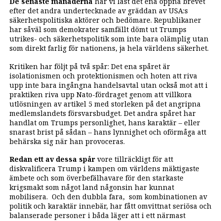
De senaste månaderna
har vi läst det ena öppna brevet
efter det andra undertecknade av gräddan av USA:s
säkerhetspolitiska aktörer och bedömare. Republikaner
har såväl som demokrater samfällt dömt ut Trumps
utrikes- och säkerhetspolitik som inte bara olämplig utan
som direkt farlig för nationens, ja hela världens säkerhet.
Kritiken har följt på två spår: Det ena spåret är
isolationismen och protektionismen och hoten att riva
upp inte bara ingångna handelsavtal utan också mot att i
praktiken riva upp Nato-fördraget genom att villkora
utlösningen av artikel 5 med storleken på det angripna
medlemslandets försvarsbudget. Det andra spåret har
handlat om Trumps personlighet, hans karaktär – eller
snarast brist på sådan – hans lynnighet och oförmåga att
behärska sig när han provoceras.
Redan ett av dessa spår
vore tillräckligt för att
diskvalificera Trump i kampen om världens mäktigaste
ämbete och som överbefälhavare för den starkaste
krigsmakt som något land någonsin har kunnat
mobilisera. Och den dubbla fara, som kombinationen av
politik och karaktär innebär, har fått omvittnat seriösa och
balanserade personer i båda läger att i ett närmast