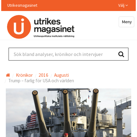
Hoppa
Utrikesmagasinet
Välj
till
huvudinnehållet
Meny
Sök bland analyser, krönikor och intervjuer
Krönikor
2016
Augusti
Trump – farlig för USA och världen