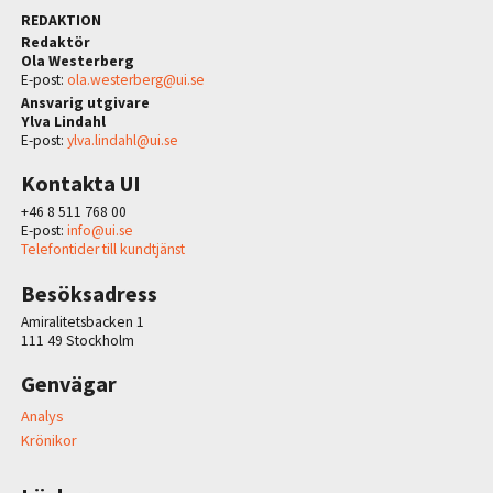
REDAKTION
Redaktör
Ola Westerberg
E-post:
ola.westerberg@ui.se
Ansvarig utgivare
Ylva Lindahl
E-post:
ylva.lindahl@ui.se
Kontakta UI
+46 8 511 768 00
E-post:
info@ui.se
Telefontider till kundtjänst
Besöksadress
Amiralitetsbacken 1
111 49 Stockholm
Genvägar
Analys
Krönikor