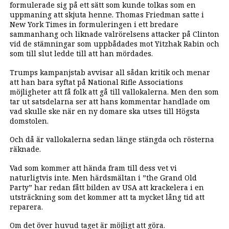
formulerade sig på ett sätt som kunde tolkas som en
uppmaning att skjuta henne. Thomas Friedman satte i
New York Times in formuleringen i ett bredare
sammanhang och liknade valrörelsens attacker på Clinton
vid de stämningar som uppbådades mot Yitzhak Rabin och
som till slut ledde till att han mördades.
Trumps kampanjstab avvisar all sådan kritik och menar
att han bara syftat på National Rifle Associations
möjligheter att få folk att gå till vallokalerna. Men den som
tar ut satsdelarna ser att hans kommentar handlade om
vad skulle ske när en ny domare ska utses till Högsta
domstolen.
Och då är vallokalerna sedan länge stängda och rösterna
räknade.
Vad som kommer att hända fram till dess vet vi
naturligtvis inte. Men härdsmältan i ”the Grand Old
Party” har redan fått bilden av USA att krackelera i en
utsträckning som det kommer att ta mycket lång tid att
reparera.
Om det över huvud taget är möjligt att göra.