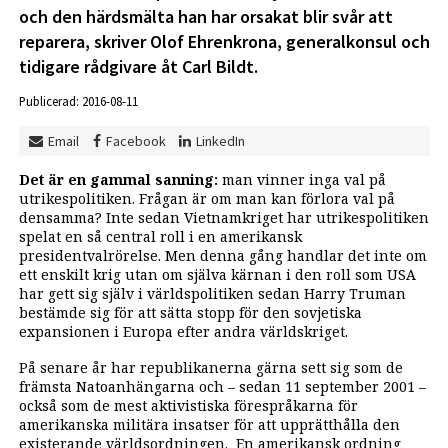
och den härdsmälta han har orsakat blir svår att
reparera, skriver Olof Ehrenkrona, generalkonsul och
tidigare rådgivare åt Carl Bildt.
Publicerad: 2016-08-11
Email
Facebook
LinkedIn
Det är en gammal sanning:
man vinner inga val på
utrikespolitiken. Frågan är om man kan förlora val på
densamma? Inte sedan Vietnamkriget har utrikespolitiken
spelat en så central roll i en amerikansk
presidentvalrörelse. Men denna gång handlar det inte om
ett enskilt krig utan om själva kärnan i den roll som USA
har gett sig själv i världspolitiken sedan Harry Truman
bestämde sig för att sätta stopp för den sovjetiska
expansionen i Europa efter andra världskriget.
På senare år har republikanerna gärna sett sig som de
främsta Natoanhängarna och – sedan 11 september 2001 –
också som de mest aktivistiska förespråkarna för
amerikanska militära insatser för att upprätthålla den
existerande världsordningen. En amerikansk ordning