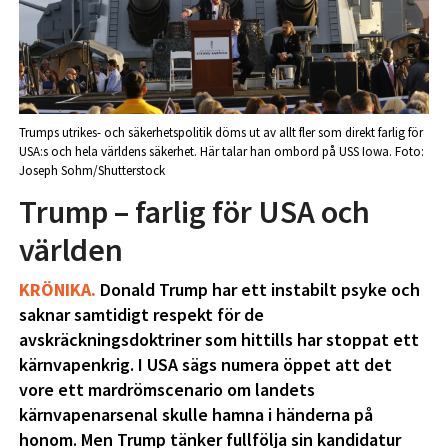
Trumps utrikes- och säkerhetspolitik döms ut av allt fler som direkt farlig för
USA:s och hela världens säkerhet. Här talar han ombord på USS Iowa. Foto:
Joseph Sohm/Shutterstock
Trump – farlig för USA och
världen
KRÖNIKA.
Donald Trump har ett instabilt psyke och
saknar samtidigt respekt för de
avskräckningsdoktriner som hittills har stoppat ett
kärnvapenkrig. I USA sägs numera öppet att det
vore ett mardrömscenario om landets
kärnvapenarsenal skulle hamna i händerna på
honom. Men Trump tänker fullfölja sin kandidatur