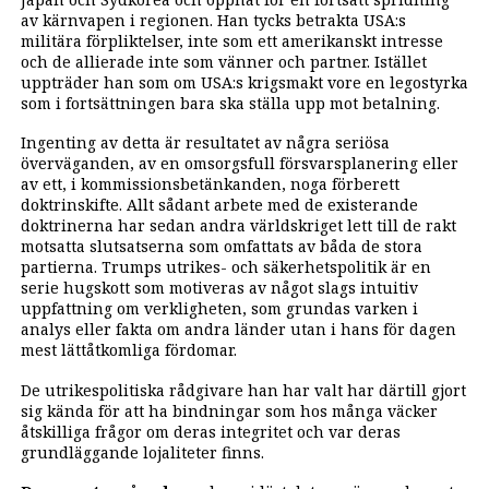
av kärnvapen i regionen. Han tycks betrakta USA:s
militära förpliktelser, inte som ett amerikanskt intresse
och de allierade inte som vänner och partner. Istället
uppträder han som om USA:s krigsmakt vore en legostyrka
som i fortsättningen bara ska ställa upp mot betalning.
Ingenting av detta är resultatet av några seriösa
överväganden, av en omsorgsfull försvarsplanering eller
av ett, i kommissionsbetänkanden, noga förberett
doktrinskifte. Allt sådant arbete med de existerande
doktrinerna har sedan andra världskriget lett till de rakt
motsatta slutsatserna som omfattats av båda de stora
partierna. Trumps utrikes- och säkerhetspolitik är en
serie hugskott som motiveras av något slags intuitiv
uppfattning om verkligheten, som grundas varken i
analys eller fakta om andra länder utan i hans för dagen
mest lättåtkomliga fördomar.
De utrikespolitiska rådgivare han har valt har därtill gjort
sig kända för att ha bindningar som hos många väcker
åtskilliga frågor om deras integritet och var deras
grundläggande lojaliteter finns.