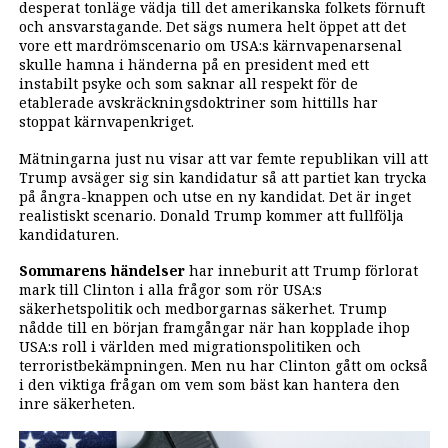
desperat tonläge vädja till det amerikanska folkets förnuft
och ansvarstagande. Det sägs numera helt öppet att det
vore ett mardrömscenario om USA:s kärnvapenarsenal
skulle hamna i händerna på en president med ett
instabilt psyke och som saknar all respekt för de
etablerade avskräckningsdoktriner som hittills har
stoppat kärnvapenkriget.
Mätningarna just nu visar att var femte republikan vill att
Trump avsäger sig sin kandidatur så att partiet kan trycka
på ångra-knappen och utse en ny kandidat. Det är inget
realistiskt scenario. Donald Trump kommer att fullfölja
kandidaturen.
Sommarens händelser
har inneburit att Trump förlorat
mark till Clinton i alla frågor som rör USA:s
säkerhetspolitik och medborgarnas säkerhet. Trump
nådde till en början framgångar när han kopplade ihop
USA:s roll i världen med migrationspolitiken och
terroristbekämpningen. Men nu har Clinton gått om också
i den viktiga frågan om vem som bäst kan hantera den
inre säkerheten.