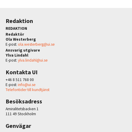
Redaktion
REDAKTION
Redaktör
Ola Westerberg
E-post:
ola.westerberg@ui.se
Ansvarig utgivare
Ylva Lindahl
E-post:
ylva.lindahl@ui.se
Kontakta UI
+46 8 511 768 00
E-post:
info@ui.se
Telefontider till kundtjänst
Besöksadress
Amiralitetsbacken 1
111 49 Stockholm
Genvägar