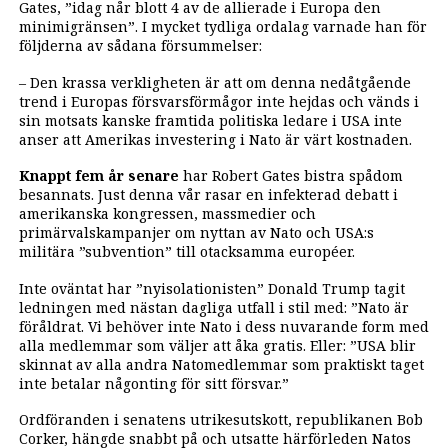
Gates, ”idag når blott 4 av de allierade i Europa den
minimigränsen”. I mycket tydliga ordalag varnade han för
följderna av sådana försummelser:
– Den krassa verkligheten är att om denna nedåtgående
trend i Europas försvarsförmågor inte hejdas och vänds i
sin motsats kanske framtida politiska ledare i USA inte
anser att Amerikas investering i Nato är värt kostnaden.
Knappt fem år senare
har Robert Gates bistra spådom
besannats. Just denna vår rasar en infekterad debatt i
amerikanska kongressen, massmedier och
primärvalskampanjer om nyttan av Nato och USA:s
militära ”subvention” till otacksamma européer.
Inte oväntat har ”nyisolationisten” Donald Trump tagit
ledningen med nästan dagliga utfall i stil med: ”Nato är
föråldrat. Vi behöver inte Nato i dess nuvarande form med
alla medlemmar som väljer att åka gratis. Eller: ”USA blir
skinnat av alla andra Natomedlemmar som praktiskt taget
inte betalar någonting för sitt försvar.”
Ordföranden i senatens utrikesutskott, republikanen Bob
Corker, hängde snabbt på och utsatte härförleden Natos