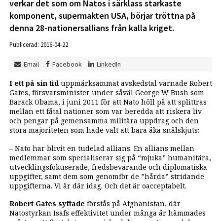
verkar det som om Natos i särklass starkaste
komponent, supermakten USA, börjar tröttna på
denna 28-nationersallians från kalla kriget.
Publicerad: 2016-04-22
Email
Facebook
LinkedIn
I ett på sin tid
uppmärksammat avskedstal varnade Robert
Gates, försvarsminister under såväl George W Bush som
Barack Obama, i juni 2011 för att Nato höll på att splittras
mellan ett fåtal nationer som var beredda att riskera liv
och pengar på gemensamma militära uppdrag och den
stora majoriteten som hade valt att bara åka snålskjuts:
– Nato har blivit en tudelad allians. En allians mellan
medlemmar som specialiserar sig på “mjuka” humanitära,
utvecklingsfokuserade, fredsbevarande och diplomatiska
uppgifter, samt dem som genomför de ”hårda” stridande
uppgifterna. Vi är där idag. Och det är oacceptabelt.
Robert Gates syftade
förstås på Afghanistan, där
Natostyrkan Isafs effektivitet under många år hämmades