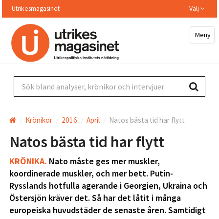
Hoppa
Utrikesmagasinet
Välj
till
huvudinnehållet
Meny
Sök bland analyser, krönikor och intervjuer
Krönikor
2016
April
Natos bästa tid har flytt
Natos bästa tid har flytt
KRÖNIKA.
Nato måste ges mer muskler,
koordinerade muskler, och mer bett. Putin-
Rysslands hotfulla agerande i Georgien, Ukraina och
Östersjön kräver det. Så har det låtit i många
europeiska huvudstäder de senaste åren. Samtidigt