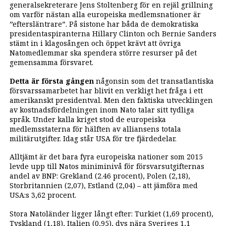
generalsekreterare Jens Stoltenberg för en rejäl grillning
om varför nästan alla europeiska medlemsnationer är
”eftersläntrare”. På sistone har båda de demokratiska
presidentaspiranterna Hillary Clinton och Bernie Sanders
stämt in i klagosången och öppet krävt att övriga
Natomedlemmar ska spendera större resurser på det
gemensamma försvaret.
Detta är första gången
någonsin som det transatlantiska
försvarssamarbetet har blivit en verkligt het fråga i ett
amerikanskt presidentval. Men den faktiska utvecklingen
av kostnadsfördelningen inom Nato talar sitt tydliga
språk. Under kalla kriget stod de europeiska
medlemsstaterna för hälften av alliansens totala
militärutgifter. Idag står USA för tre fjärdedelar.
Alltjämt är det bara fyra europeiska nationer som 2015
levde upp till Natos miniminivå för försvarsutgifternas
andel av BNP: Grekland (2.46 procent), Polen (2,18),
Storbritannien (2,07), Estland (2,04) – att jämföra med
USA:s 3,62 procent.
Stora Natoländer ligger långt efter: Turkiet (1,69 procent),
Tyskland (1,18), Italien (0,95), dvs nära Sveriges 1,1