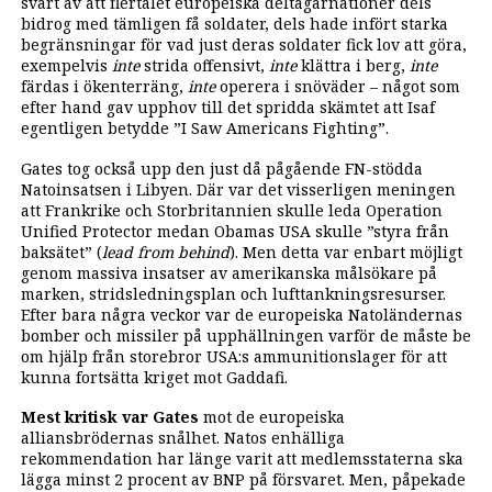
svårt av att flertalet europeiska deltagarnationer dels
bidrog med tämligen få soldater, dels hade infört starka
begränsningar för vad just deras soldater fick lov att göra,
exempelvis
inte
strida offensivt,
inte
klättra i berg,
inte
färdas i ökenterräng,
inte
operera i snöväder – något som
efter hand gav upphov till det spridda skämtet att Isaf
egentligen betydde ”I Saw Americans Fighting”.
Gates tog också upp den just då pågående FN-stödda
Natoinsatsen i Libyen. Där var det visserligen meningen
att Frankrike och Storbritannien skulle leda Operation
Unified Protector medan Obamas USA skulle ”styra från
baksätet” (
lead from behind
). Men detta var enbart möjligt
genom massiva insatser av amerikanska målsökare på
marken, stridsledningsplan och lufttankningsresurser.
Efter bara några veckor var de europeiska Natoländernas
bomber och missiler på upphällningen varför de måste be
om hjälp från storebror USA:s ammunitionslager för att
kunna fortsätta kriget mot Gaddafi.
Mest kritisk var Gates
mot de europeiska
alliansbrödernas snålhet. Natos enhälliga
rekommendation har länge varit att medlemsstaterna ska
lägga minst 2 procent av BNP på försvaret. Men, påpekade