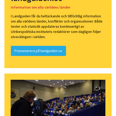
Information om alla världens länder
I Landguiden får du heltäckande och tillförlitlig information
om alla världens länder, konflikter och organisationer. Både
texter och statistik uppdateras kontinuerligt av
Utrikespolitiska institutets redaktörer som dagligen följer
utvecklingen i världen.
Prenumerera på landguiden.se