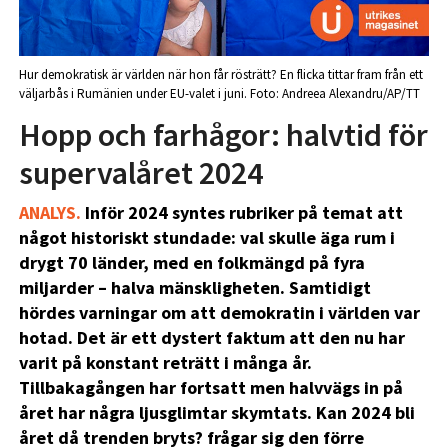
Hur demokratisk är världen när hon får rösträtt? En flicka tittar fram från ett
väljarbås i Rumänien under EU-valet i juni. Foto: Andreea Alexandru/AP/TT
Hopp och farhågor: halvtid för
supervalåret 2024
ANALYS.
Inför 2024 syntes rubriker på temat att
något historiskt stundade: val skulle äga rum i
drygt 70 länder, med en folkmängd på fyra
miljarder – halva mänskligheten. Samtidigt
hördes varningar om att demokratin i världen var
hotad. Det är ett dystert faktum att den nu har
varit på konstant reträtt i många år.
Tillbakagången har fortsatt men halvvägs in på
året har några ljusglimtar skymtats. Kan 2024 bli
året då trenden bryts? frågar sig den förre