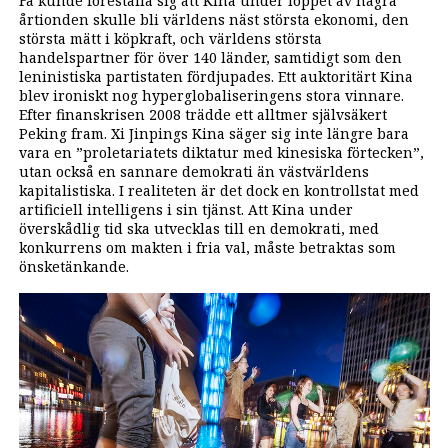
Få kunde föreställa sig att Kina under loppet av några
årtionden skulle bli världens näst största ekonomi, den
största mätt i köpkraft, och världens största
handelspartner för över 140 länder, samtidigt som den
leninistiska partistaten fördjupades. Ett auktoritärt Kina
blev ironiskt nog hyperglobaliseringens stora vinnare.
Efter finanskrisen 2008 trädde ett alltmer självsäkert
Peking fram. Xi Jinpings Kina säger sig inte längre bara
vara en ”proletariatets diktatur med kinesiska förtecken”,
utan också en sannare demokrati än västvärldens
kapitalistiska. I realiteten är det dock en kontrollstat med
artificiell intelligens i sin tjänst. Att Kina under
överskådlig tid ska utvecklas till en demokrati, med
konkurrens om makten i fria val, måste betraktas som
önsketänkande.