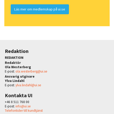
Läs mer om medlemskap på ui.se
Redaktion
REDAKTION
Redaktör
Ola Westerberg
E-post:
ola.westerberg@ui.se
Ansvarig utgivare
Ylva Lindahl
E-post:
ylva.lindahl@ui.se
Kontakta UI
+46 8 511 768 00
E-post:
info@ui.se
Telefontider till kundtjänst