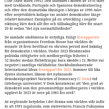
(
The Third Wave,
1991)
.
Den inleddes i mitten av 1970-talet
med Greklands, Portugals och Spaniens demokratisering
och efter den dramatiska ökningen i början av 1990-talet
efter sovjetväldets kollaps var antalet demokratier länge
relativt konstant. Exemplen på en utveckling i negativ
riktning blev dock allt fler och tillbakagång blev för snart
20 år sedan ”det nya normaltillståndet”.
De samlade omdömena är entydiga. Enligt
årsrapporten
från organisationen Freedom House har världen de
senaste 18 åren bevittnat en obruten period med bakslag
för demokratin i världen
.
Under 2023 försämrades
politiska rättigheter och medborgerliga friheter i
52 länder medan förbättringar bara skedde i 21. Nettot var
negativt i samtliga världsdelar. Stockholmsbaserade
International Ideas
årsrapport för 2023,
kommer till lika
dystra slutsatser, liksom det nydanande
demokratiprojektet Varieties of Democracy (
V-Dem
) vid
Göteborgs universitet. V-Dem konstaterar att ”den grad av
demokrati som den genomsnittlige medborgaren i världen
upplevt år 2023 är nere på 1985 års nivå”.
Av avgörande betydelse i det drama som världen står inför
är att 1991 ingalunda, som statsvetaren Francis Fukuyama