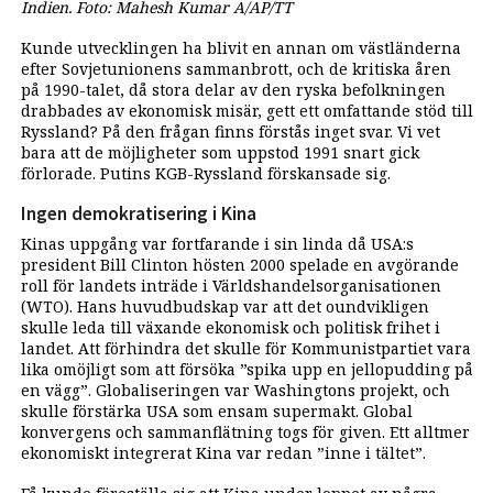
Indien. Foto: Mahesh Kumar A/AP/TT
Kunde utvecklingen ha blivit en annan om västländerna
efter Sovjetunionens sammanbrott, och de kritiska åren
på 1990-talet, då stora delar av den ryska befolkningen
drabbades av ekonomisk misär, gett ett omfattande stöd till
Ryssland? På den frågan finns förstås inget svar. Vi vet
bara att de möjligheter som uppstod 1991 snart gick
förlorade. Putins KGB-Ryssland förskansade sig.
Ingen demokratisering i Kina
Kinas uppgång var fortfarande i sin linda då USA:s
president Bill Clinton hösten 2000 spelade en avgörande
roll för landets inträde i Världshandelsorganisationen
(WTO). Hans huvudbudskap var att det oundvikligen
skulle leda till växande ekonomisk och politisk frihet i
landet. Att förhindra det skulle för Kommunistpartiet vara
lika omöjligt som att försöka ”spika upp en jellopudding på
en vägg”. Globaliseringen var Washingtons projekt, och
skulle förstärka USA som ensam supermakt. Global
konvergens och sammanflätning togs för given. Ett alltmer
ekonomiskt integrerat Kina var redan ”inne i tältet”.