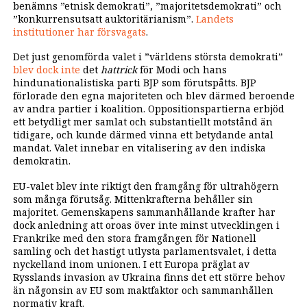
benämns ”etnisk demokrati”, ”majoritetsdemokrati” och
”konkurrensutsatt auktoritärianism”.
Landets
institutioner har försvagats
.
Det just genomförda valet i ”världens största demokrati”
blev dock inte
det
hattrick
för Modi och hans
hindunationalistiska parti BJP som förutspåtts. BJP
förlorade den egna majoriteten och blev därmed beroende
av andra partier i koalition. Oppositionspartierna erbjöd
ett betydligt mer samlat och substantiellt motstånd än
tidigare, och kunde därmed vinna ett betydande antal
mandat. Valet innebar en vitalisering av den indiska
demokratin.
EU-valet blev inte riktigt den framgång för ultrahögern
som många förutsåg. Mittenkrafterna behåller sin
majoritet. Gemenskapens sammanhållande krafter har
dock anledning att oroas över inte minst utvecklingen i
Frankrike med den stora framgången för Nationell
samling och det hastigt utlysta parlamentsvalet, i detta
nyckelland inom unionen. I ett Europa präglat av
Rysslands invasion av Ukraina finns det ett större behov
än någonsin av EU som maktfaktor och sammanhållen
normativ kraft.