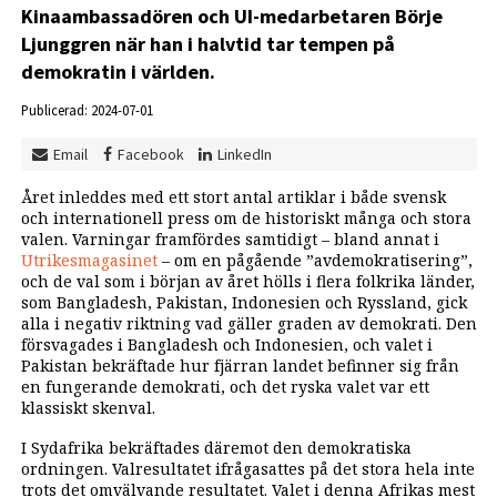
Kinaambassadören och UI-medarbetaren Börje
Ljunggren när han i halvtid tar tempen på
demokratin i världen.
Publicerad: 2024-07-01
Email
Facebook
LinkedIn
Året inleddes med ett stort antal artiklar i både svensk
och internationell press om de historiskt många och stora
valen. Varningar framfördes samtidigt – bland annat i
Utrikesmagasinet
– om en pågående ”avdemokratisering”,
och de val som i början av året hölls i flera folkrika länder,
som Bangladesh, Pakistan, Indonesien och Ryssland, gick
alla i negativ riktning vad gäller graden av demokrati. Den
försvagades i Bangladesh och Indonesien, och valet i
Pakistan bekräftade hur fjärran landet befinner sig från
en fungerande demokrati, och det ryska valet var ett
klassiskt skenval.
I Sydafrika bekräftades däremot den demokratiska
ordningen. Valresultatet ifrågasattes på det stora hela inte
trots det omvälvande resultatet. Valet i denna Afrikas mest