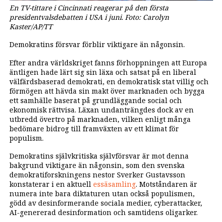
En TV-tittare i Cincinnati reagerar på den första
presidentvalsdebatten i USA i juni. Foto: Carolyn
Kaster/AP/TT
Demokratins försvar förblir viktigare än någonsin.
Efter andra världskriget fanns förhoppningen att Europa
äntligen hade lärt sig sin läxa och satsat på en liberal
välfärdsbaserad demokrati, en demokratisk stat villig och
förmögen att hävda sin makt över marknaden och bygga
ett samhälle baserat på grundläggande social och
ekonomisk rättvisa. Läxan undanträngdes dock av en
utbredd övertro på marknaden, vilken enligt många
bedömare bidrog till framväxten av ett klimat för
populism.
Demokratins självkritiska självförsvar är mot denna
bakgrund viktigare än någonsin, som den svenska
demokratiforskningens nestor Sverker Gustavsson
konstaterar i en aktuell
essäsamling
. Motståndaren är
numera inte bara diktaturen utan också populismen,
gödd av desinformerande sociala medier, cyberattacker,
AI-genererad desinformation och samtidens oligarker.