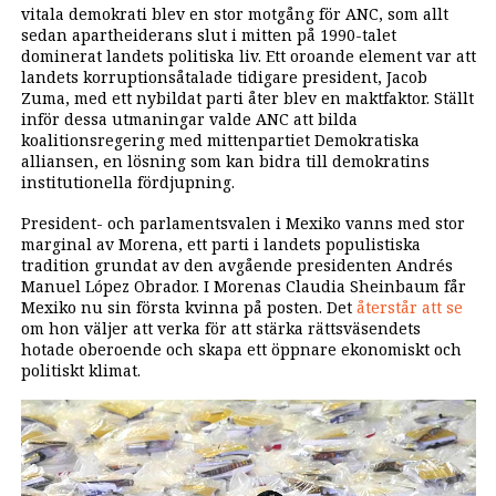
vitala demokrati blev en stor motgång för ANC, som allt
sedan apartheiderans slut i mitten på 1990-talet
dominerat landets politiska liv. Ett oroande element var att
landets korruptionsåtalade tidigare president, Jacob
Zuma, med ett nybildat parti åter blev en maktfaktor. Ställt
inför dessa utmaningar valde ANC att bilda
koalitionsregering med mittenpartiet Demokratiska
alliansen, en lösning som kan bidra till demokratins
institutionella fördjupning.
President- och parlamentsvalen i Mexiko vanns med stor
marginal av Morena, ett parti i landets populistiska
tradition grundat av den avgående presidenten Andrés
Manuel López Obrador. I Morenas Claudia Sheinbaum får
Mexiko nu sin första kvinna på posten. Det
återstår att se
om hon väljer att verka för att stärka rättsväsendets
hotade oberoende och skapa ett öppnare ekonomiskt och
politiskt klimat.