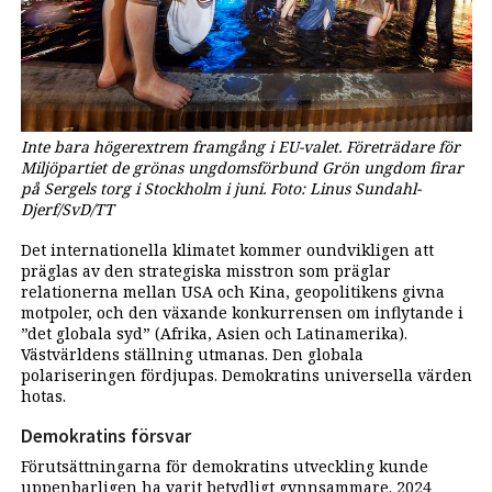
Inte bara högerextrem framgång i EU-valet. Företrädare för
Miljöpartiet de grönas ungdomsförbund Grön ungdom firar
på Sergels torg i Stockholm i juni. Foto: Linus Sundahl-
Djerf/SvD/TT
Det internationella klimatet kommer oundvikligen att
präglas av den strategiska misstron som präglar
relationerna mellan USA och Kina, geopolitikens givna
motpoler, och den växande konkurrensen om inflytande i
”det globala syd” (Afrika, Asien och Latinamerika).
Västvärldens ställning utmanas. Den globala
polariseringen fördjupas. Demokratins universella värden
hotas.
Demokratins försvar
Förutsättningarna för demokratins utveckling kunde
uppenbarligen ha varit betydligt gynnsammare. 2024