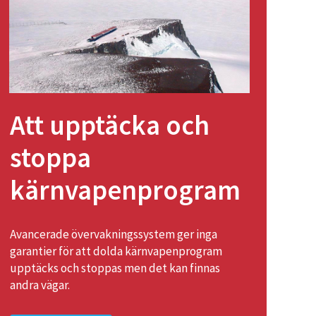
Att upptäcka och
stoppa
kärnvapenprogram
Avancerade övervakningssystem ger inga
garantier för att dolda kärnvapenprogram
upptäcks och stoppas men det kan finnas
andra vägar.