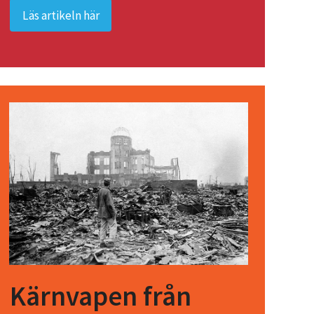
Läs artikeln här
Kärnvapen från