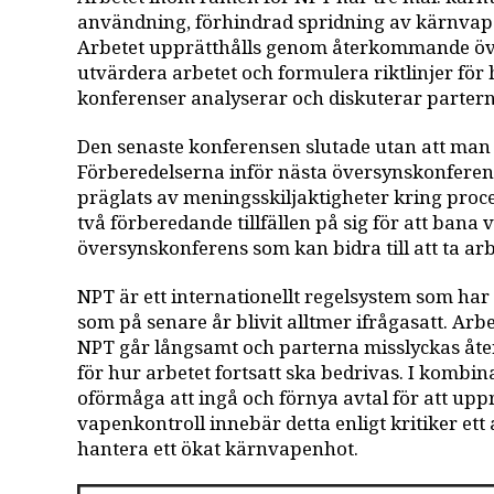
användning, förhindrad spridning av kärnvap
Arbetet upprätthålls genom återkommande öve
utvärdera arbetet och formulera riktlinjer för 
konferenser analyserar och diskuterar parterna
Den senaste konferensen slutade utan att man
Förberedelserna inför nästa översynskonferens
präglats av meningsskiljaktigheter kring proce
två förberedande tillfällen på sig för att bana
översynskonferens som kan bidra till att ta arb
NPT är ett internationellt regelsystem som ha
som på senare år blivit alltmer ifrågasatt. Ar
NPT går långsamt och parterna misslyckas åt
för hur arbetet fortsatt ska bedrivas. I komb
oförmåga att ingå och förnya avtal för att upp
vapenkontroll innebär detta enligt kritiker ett a
hantera ett ökat kärnvapenhot.