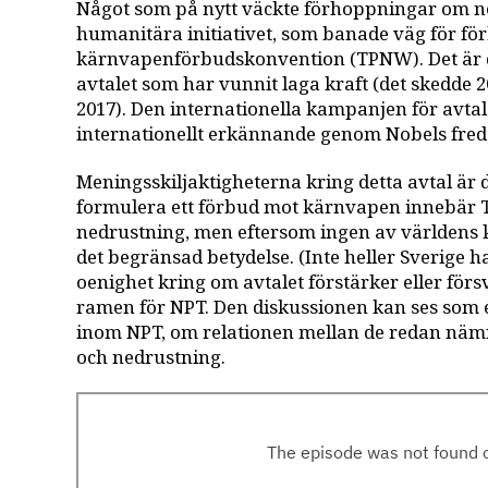
Något som på nytt väckte förhoppningar om ne
humanitära initiativet, som banade väg för f
kärnvapenförbudskonvention (TPNW). Det är d
avtalet som har vunnit laga kraft (det skedde 2
2017). Den internationella kampanjen för avtalet
internationellt erkännande genom Nobels freds
Meningsskiljaktigheterna kring detta avtal är 
formulera ett förbud mot kärnvapen innebär TP
nedrustning, men eftersom ingen av världens k
det begränsad betydelse. (Inte heller Sverige har
oenighet kring om avtalet förstärker eller förs
ramen för NPT. Den diskussionen kan ses som 
inom NPT, om relationen mellan de redan näm
och nedrustning.