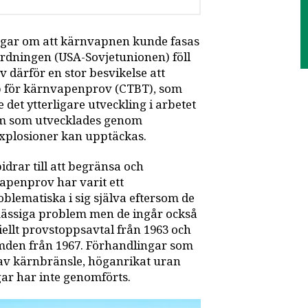
ngar om att kärnvapnen kunde fasas
ordningen (USA-Sovjetunionen) föll
 därför en stor besvikelse att
 för kärnvapenprov (CTBT), som
 det ytterligare utveckling i arbetet
tem som utvecklades genom
xplosioner kan upptäckas.
idrar till att begränsa och
apenprov har varit ett
lematiska i sig själva eftersom de
omässiga problem men de ingår också
iellt provstoppsavtal från 1963 och
mden från 1967. Förhandlingar som
 av kärnbränsle, höganrikat uran
ar har inte genomförts.