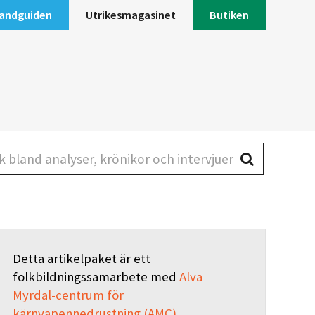
andguiden
Utrikesmagasinet
Butiken
land analyser, krönikor och intervjuer
Detta artikelpaket är ett
folkbildningssamarbete med
Alva
Myrdal-centrum för
kärnvapennedrustning (AMC).