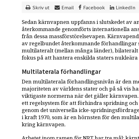
Skriv ut
Email
Facebook
LinkedIn
Sedan kärnvapnen uppfanns i slutskedet av an
återkommande genomförts internationella ans
från dessa massförstörelsevapen. Kärnvapendi
av regelbundet återkommande förhandlingar so
multilateralt (mellan många länder), bilateral
fokus på att hantera enskilda staters nukleära
Multilaterala förhandlingar
Den multilaterala förhandlingsnivån är den m
majoriteten av världens stater och på så vis har
viktigaste normerna när det gäller kärnvapen. 
ett regelsystem för att förhindra spridning o
genom det universella icke-spridningsfördrage
i kraft 1970, som är en hörnsten för den multi
kring kärnvapen.
Arbetet inom ramen för NPT har tre mål: kärnt