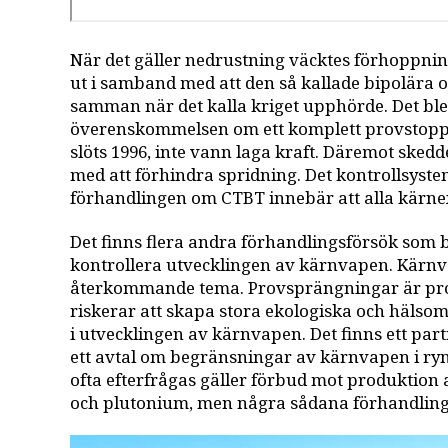
När det gäller nedrustning väcktes förhoppni
ut i samband med att den så kallade bipolära 
samman när det kalla kriget upphörde. Det blev
överenskommelsen om ett komplett provstopp
slöts 1996, inte vann laga kraft. Däremot skedde
med att förhindra spridning. Det kontrollsys
förhandlingen om CTBT innebär att alla kärne
Det finns flera andra förhandlingsförsök som b
kontrollera utvecklingen av kärnvapen. Kärnv
återkommande tema. Provsprängningar är prob
riskerar att skapa stora ekologiska och häls
i utvecklingen av kärnvapen. Det finns ett part
ett avtal om begränsningar av kärnvapen i ry
ofta efterfrågas gäller förbud mot produktion
och plutonium, men några sådana förhandling