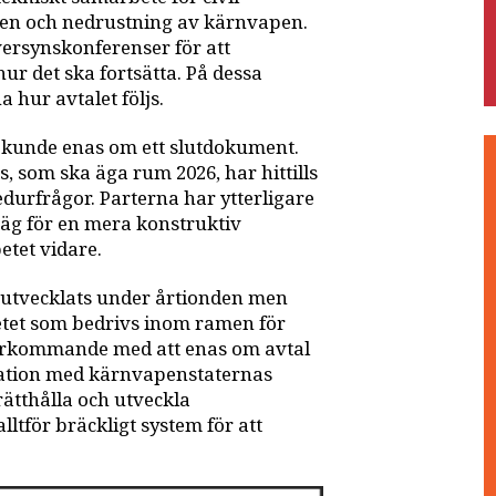
en och nedrustning av kärnvapen.
rsynskonferenser för att
hur det ska fortsätta. På dessa
 hur avtalet följs.
 kunde enas om ett slutdokument.
, som ska äga rum 2026, har hittills
durfrågor. Parterna har ytterligare
 väg för en mera konstruktiv
etet vidare.
r utvecklats under årtionden men
betet som bedrivs inom ramen för
erkommande med att enas om avtal
ination med kärnvapenstaternas
rätthålla och utveckla
lltför bräckligt system för att