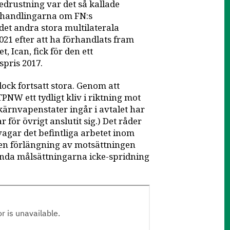
drustning var det så kallade
örhandlingarna om FN:s
et andra stora multilaterala
021 efter att ha förhandlats fram
, Ican, fick för den ett
pris 2017.
dock fortsatt stora. Genom att
NW ett tydligt kliv i riktning mot
ärnvapenstater ingår i avtalet har
 för övrigt anslutit sig.) Det råder
vagar det befintliga arbetet inom
en förlängning av motsättningen
nda målsättningarna icke-spridning