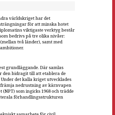
dra världskriget har det
trängningar för att minska hotet
plomatins viktigaste verktyg består
m bedrivs på tre olika nivåer:
t (mellan två länder), samt med
 ambitioner.
est grundläggande. Där samlas
 den bidragit till att etablera de
Under det kalla kriget utvecklades
ch främja nedrustning av kärnvapen
t (NPT) som ingicks 1968 och trädde
laterala förhandlingsstrukturen
ekniskt samarbete för civil