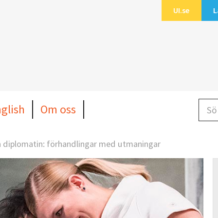
UI.se
L
Sök b
nglish
Om oss
diplomatin: förhandlingar med utmaningar