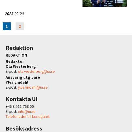
2023-02-20
1
2
Redaktion
REDAKTION
Redaktör
Ola Westerberg
E-post:
ola.westerberg@ui.se
Ansvarig utgivare
Ylva Lindahl
E-post:
ylva.lindahl@ui.se
Kontakta UI
+46 8 511 768 00
E-post:
info@ui.se
Telefontider till kundtjänst
Besöksadress