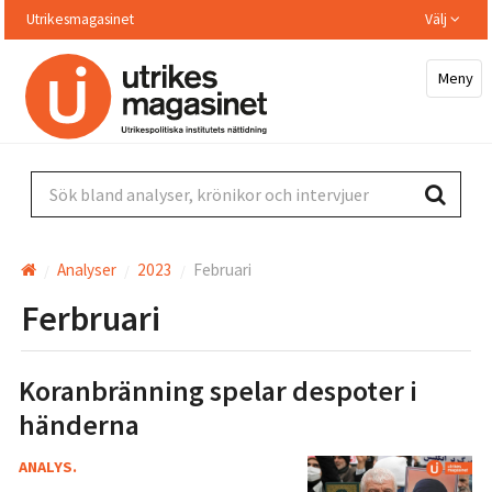
Hoppa
Utrikesmagasinet
Välj
till
huvudinnehållet
Meny
Sök bland analyser, krönikor och intervjuer
Analyser
2023
Februari
Ferbruari
Koranbränning spelar despoter i
händerna
ANALYS.