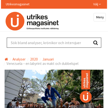
Hoppa
Utrikesmagasinet
Välj
till
huvudinnehållet
Meny
Sök bland analyser, krönikor och intervjuer
Analyser
2020
Januari
Venezuela – en labyrint av makt och dubbelspel