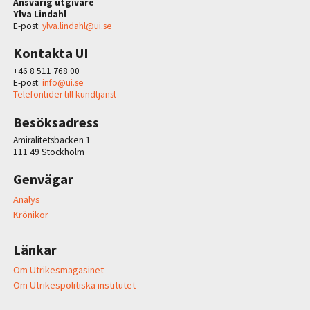
Ansvarig utgivare
Ylva Lindahl
E-post:
ylva.lindahl@ui.se
Kontakta UI
+46 8 511 768 00
E-post:
info@ui.se
Telefontider till kundtjänst
Besöksadress
Amiralitetsbacken 1
111 49 Stockholm
Genvägar
Analys
Krönikor
Länkar
Om Utrikesmagasinet
Om Utrikespolitiska institutet