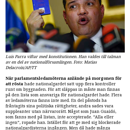
Luis Parra viftar med konstitutionen. Han valdes till talman
av en del av nationalförsamlingen.
Foto: Matias
Delacroix/AP/TT
När parlamentsledamöterna anlände på morgonen för
att rösta
hade nationalgardet satt upp flera kontroller
runt om byggnaden. För att släppas in måste man finnas
på den lista som ansvariga för nationalgardet hade. Flera
av ledamöterna fanns inte med. En del påstods ha
fråntagits sina politiska rättigheter, andra sades vara
suppleanter utan närvarorätt. Något som Juan Guaidó,
som fanns med på listan, inte accepterade. ”Alla eller
ingen”, ropade han. Istället för att ge med sig blockerade
nationalgardisterna ingången. Men då hade många