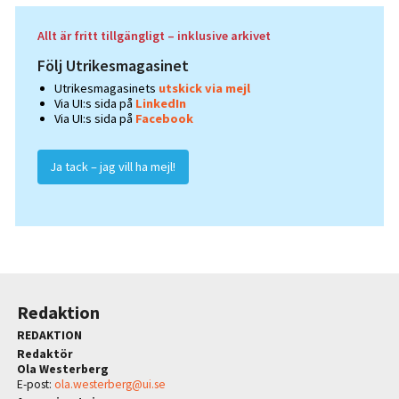
Allt är fritt tillgängligt – inklusive arkivet
Följ Utrikesmagasinet
Utrikesmagasinets
utskick via mejl
Via UI:s sida på
LinkedIn
Via UI:s sida på
Facebook
Ja tack – jag vill ha mejl!
Redaktion
REDAKTION
Redaktör
Ola Westerberg
E-post:
ola.westerberg@ui.se