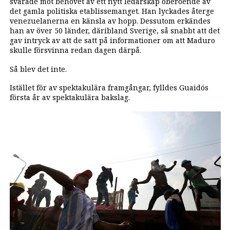
svarade mot behovet av ett nytt ledarskap oberoende av
det gamla politiska etablissemanget. Han lyckades återge
venezuelanerna en känsla av hopp. Dessutom erkändes
han av över 50 länder, däribland Sverige, så snabbt att det
gav intryck av att de satt på informationer om att Maduro
skulle försvinna redan dagen därpå.
Så blev det inte.
Istället för av spektakulära framgångar, fylldes Guaidós
första år av spektakulära bakslag.