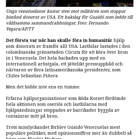
Unga venezuelaner kastar sten mot militären som stoppat
bistånd donerat av USA. Ett bakslag för Guaidó som ledde till
våldsamma sammandrabbningar. Foto: Fernando
Vegara/AP/TT
Det första var när han skulle föra in humanitär
hjälp
som donerats av framför allt USA. Lastbilar lastades i den
colombianska gränsstaden Cúcuta för att köra över bron
in i Venezuela. Det hela backades upp med en
internationell artistgala, ett jättelikt pressuppbåd och
närvaron av flera latinamerikanska presidenter, som
Chiles Sebastian Piñera.
Men det bidde inte ens en tumme.
Erfarna hjälporganisationer som Röda Korset fördömde
hela aktionen som oseriös och lastbilarna med
hjälpsändningar stoppades av barrikader byggda av
containrar mitt på bron.
Trots misslyckandet förblev Guaidó Venezuelas mest
populäre politiker, med opinionssiffror mer än dubbelt så
höga som Nicolás Maduro.