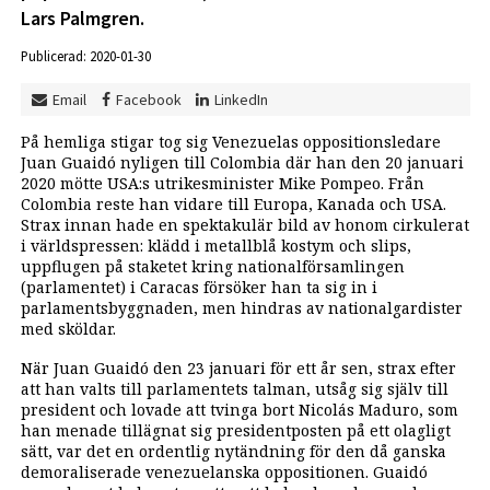
Lars Palmgren.
Publicerad: 2020-01-30
Email
Facebook
LinkedIn
På hemliga stigar tog sig Venezuelas oppositionsledare
Juan Guaidó nyligen till Colombia där han den 20 januari
2020 mötte USA:s utrikesminister Mike Pompeo. Från
Colombia reste han vidare till Europa, Kanada och USA.
Strax innan hade en spektakulär bild av honom cirkulerat
i världspressen: klädd i metallblå kostym och slips,
uppflugen på staketet kring nationalförsamlingen
(parlamentet) i Caracas försöker han ta sig in i
parlamentsbyggnaden, men hindras av nationalgardister
med sköldar.
När Juan Guaidó den 23 januari för ett år sen, strax efter
att han valts till parlamentets talman, utsåg sig själv till
president och lovade att tvinga bort Nicolás Maduro, som
han menade tillägnat sig presidentposten på ett olagligt
sätt, var det en ordentlig nytändning för den då ganska
demoraliserade venezuelanska oppositionen. Guaidó