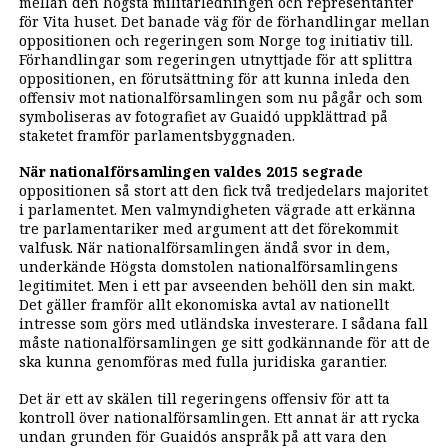
mellan den högsta militärledningen och representanter
för Vita huset. Det banade väg för de förhandlingar mellan
oppositionen och regeringen som Norge tog initiativ till.
Förhandlingar som regeringen utnyttjade för att splittra
oppositionen, en förutsättning för att kunna inleda den
offensiv mot nationalförsamlingen som nu pågår och som
symboliseras av fotografiet av Guaidó uppklättrad på
staketet framför parlamentsbyggnaden.
När nationalförsamlingen valdes 2015 segrade
oppositionen så stort att den fick två tredjedelars majoritet
i parlamentet. Men valmyndigheten vägrade att erkänna
tre parlamentariker med argument att det förekommit
valfusk. När nationalförsamlingen ändå svor in dem,
underkände Högsta domstolen nationalförsamlingens
legitimitet. Men i ett par avseenden behöll den sin makt.
Det gäller framför allt ekonomiska avtal av nationellt
intresse som görs med utländska investerare. I sådana fall
måste nationalförsamlingen ge sitt godkännande för att de
ska kunna genomföras med fulla juridiska garantier.
Det är ett av skälen till regeringens offensiv för att ta
kontroll över nationalförsamlingen. Ett annat är att rycka
undan grunden för Guaidós anspråk på att vara den