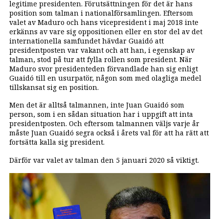
legitime presidenten. Förutsättningen för det är hans
position som talman i nationalförsamlingen. Eftersom
valet av Maduro och hans vicepresident i maj 2018 inte
erkänns av vare sig oppositionen eller en stor del av det
internationella samfundet hävdar Guaidó att
presidentposten var vakant och att han, i egenskap av
talman, stod på tur att fylla rollen som president. När
Maduro svor presidenteden förvandlade han sig enligt
Guaidó till en usurpatör, någon som med olagliga medel
tillskansat sig en position.
Men det är alltså talmannen, inte Juan Guaidó som
person, som i en sådan situation har i uppgift att inta
presidentposten. Och eftersom talmannen väljs varje år
måste Juan Guaidó segra också i årets val för att ha rätt att
fortsätta kalla sig president.
Därför var valet av talman den 5 januari 2020 så viktigt.