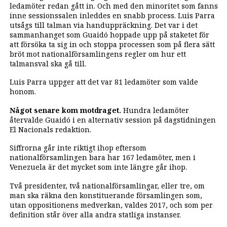
ledamöter redan gått in. Och med den minoritet som fanns
inne sessionssalen inleddes en snabb process. Luis Parra
utsågs till talman via handuppräckning. Det var i det
sammanhanget som Guaidó hoppade upp på staketet för
att försöka ta sig in och stoppa processen som på flera sätt
bröt mot nationalförsamlingens regler om hur ett
talmansval ska gå till.
Luis Parra uppger att det var 81 ledamöter som valde
honom.
Något senare kom motdraget.
Hundra ledamöter
återvalde Guaidó i en alternativ session på dagstidningen
El Nacionals redaktion.
Siffrorna går inte riktigt ihop eftersom
nationalförsamlingen bara har 167 ledamöter, men i
Venezuela är det mycket som inte längre går ihop.
Två presidenter, två nationalförsamlingar, eller tre, om
man ska räkna den konstituerande församlingen som,
utan oppositionens medverkan, valdes 2017, och som per
definition står över alla andra statliga instanser.