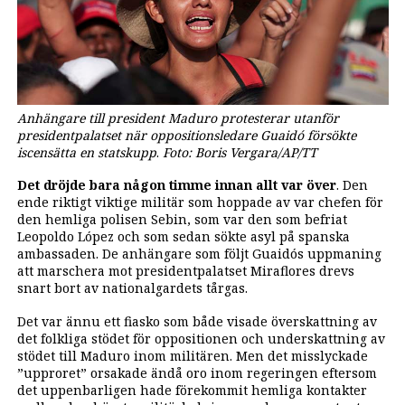
Anhängare till president Maduro protesterar utanför
presidentpalatset när oppositionsledare Guaidó försökte
iscensätta en statskupp
.
Foto: Boris Vergara/AP/TT
Det dröjde bara någon timme innan allt var över
. Den
ende riktigt viktige militär som hoppade av var chefen för
den hemliga polisen Sebin, som var den som befriat
Leopoldo López och som sedan sökte asyl på spanska
ambassaden. De anhängare som följt Guaidós uppmaning
att marschera mot presidentpalatset Miraflores drevs
snart bort av nationalgardets tårgas.
Det var ännu ett fiasko som både visade överskattning av
det folkliga stödet för oppositionen och underskattning av
stödet till Maduro inom militären. Men det misslyckade
”upproret” orsakade ändå oro inom regeringen eftersom
det uppenbarligen hade förekommit hemliga kontakter