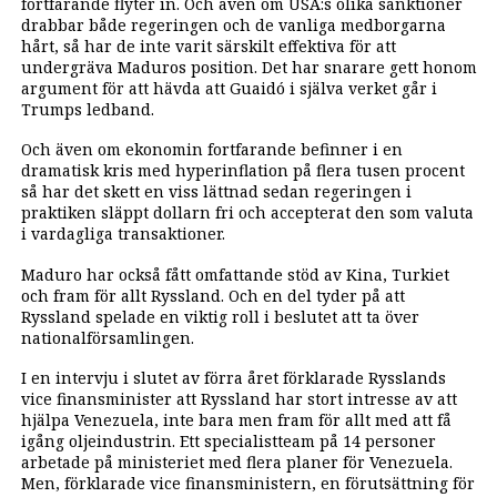
fortfarande flyter in. Och även om USA:s olika sanktioner
drabbar både regeringen och de vanliga medborgarna
hårt, så har de inte varit särskilt effektiva för att
undergräva Maduros position. Det har snarare gett honom
argument för att hävda att Guaidó i själva verket går i
Trumps ledband.
Och även om ekonomin fortfarande befinner i en
dramatisk kris med hyperinflation på flera tusen procent
så har det skett en viss lättnad sedan regeringen i
praktiken släppt dollarn fri och accepterat den som valuta
i vardagliga transaktioner.
Maduro har också fått omfattande stöd av Kina, Turkiet
och fram för allt Ryssland. Och en del tyder på att
Ryssland spelade en viktig roll i beslutet att ta över
nationalförsamlingen.
I en intervju i slutet av förra året förklarade Rysslands
vice finansminister att Ryssland har stort intresse av att
hjälpa Venezuela, inte bara men fram för allt med att få
igång oljeindustrin. Ett specialistteam på 14 personer
arbetade på ministeriet med flera planer för Venezuela.
Men, förklarade vice finansministern, en förutsättning för