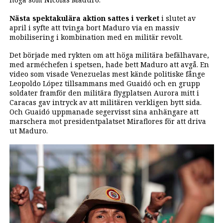
Nästa spektakulära aktion sattes i verket
i slutet av
april i syfte att tvinga bort Maduro via en massiv
mobilisering i kombination med en militär revolt.
Det började med rykten om att höga militära befälhavare,
med arméchefen i spetsen, hade bett Maduro att avgå. En
video som visade Venezuelas mest kände politiske fånge
Leopoldo López tillsammans med Guaidó och en grupp
soldater framför den militära flygplatsen Aurora mitt i
Caracas gav intryck av att militären verkligen bytt sida.
Och Guaidó uppmanade segervisst sina anhängare att
marschera mot presidentpalatset Miraflores för att driva
ut Maduro.