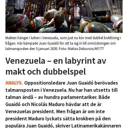
Makten hänger i luften i Venezuela, som just nu kör med dubbel bokföring i
frågan. Här kämpade Juan Guaidó för att ta sig in till omröstningen om
talmansposten den 5 januari 2020. Foto: Matias Delacroix/AP/TT
Venezuela – en labyrint av
makt och dubbelspel
ANALYS.
Oppositionsledare Juan Guaidó berövades
talmansposten i Venezuela. Nu har han utsetts till
talman ändå – av hundra parlamentariker. Både
Guaidó och Nicolás Maduro hävdar att de är
Venezuelas president. Men frågan är om inte
president Maduro lyckats sätta krokben på den
populära Juan Guaidó, skriver Latinamerikakännaren