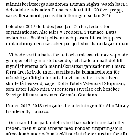
människorättsorganisationen Human Rights Watch bara i
delstatshuvudstaden Tumaco räknat till 120 övergrepp,
varav flera mord, på civilbefolkningen sedan 2016.
I oktober 2017 dödades José Jair Cortés, ledare för
organisationen Alto Mira y Frontera, i Tumaco. Detta
sedan han fördömt polisens och paramilitära truppers
inblandning i en massaker på sju bybor bara dagar innan.
– Vi hade varit utsatta för hot och trakasserier av väpnade
grupper ett tag när det skedde, och hade anmält det till
myndigheterna och människorättsorganisationer. I mars
förra året krävde Interamerikanska kommissionen för
mänskliga rättigheter att alla vi som sitter i styrelsen
skulle få beskydd, säger Dolly Estela Valencia Estupiñan,
som sitter i Alto Mira y Fronteras styrelse och besöker
Sverige tillsammans med Germán Graciano.
Under 2017–2018 tvingades hela ledningen för Alto Mira y
Frontera fly Tumaco.
– Om man tittar på landet i stort har våldet minskat efter
freden, men vi som arbetar med bönder, ursprungsfolk,
afrocolombianer och mänskliga rättigheter utsätts för allt