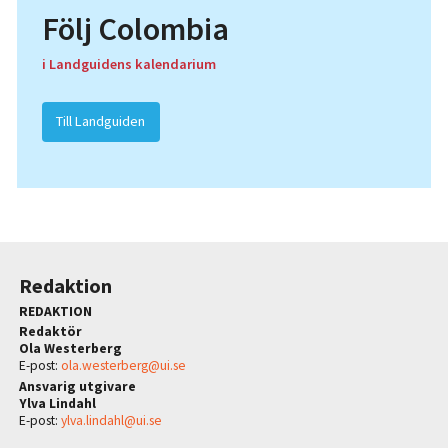
Följ Colombia
i Landguidens kalendarium
Till Landguiden
Redaktion
REDAKTION
Redaktör
Ola Westerberg
E-post:
ola.westerberg@ui.se
Ansvarig utgivare
Ylva Lindahl
E-post:
ylva.lindahl@ui.se