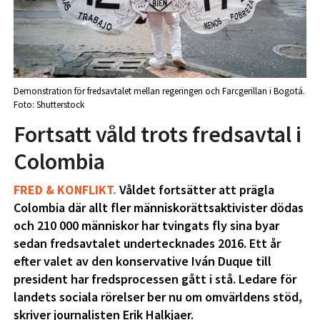
Demonstration för fredsavtalet mellan regeringen och Farcgerillan i Bogotá.
Foto: Shutterstock
Fortsatt våld trots fredsavtal i
Colombia
FRED & KONFLIKT.
Våldet fortsätter att prägla
Colombia där allt fler människorättsaktivister dödas
och 210 000 människor har tvingats fly sina byar
sedan fredsavtalet undertecknades 2016. Ett år
efter valet av den konservative Iván Duque till
president har fredsprocessen gått i stå. Ledare för
landets sociala rörelser ber nu om omvärldens stöd,
skriver journalisten Erik Halkjaer.