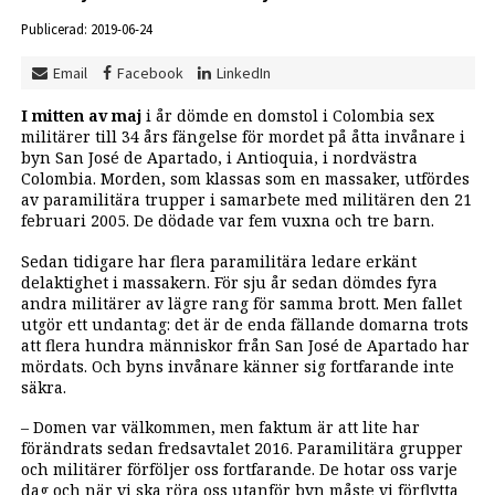
Publicerad: 2019-06-24
Email
Facebook
LinkedIn
I mitten av maj
i år dömde en domstol i Colombia sex
militärer till 34 års fängelse för mordet på åtta invånare i
byn San José de Apartado, i Antioquia, i nordvästra
Colombia. Morden, som klassas som en massaker, utfördes
av paramilitära trupper i samarbete med militären den 21
februari 2005. De dödade var fem vuxna och tre barn.
Sedan tidigare har flera paramilitära ledare erkänt
delaktighet i massakern. För sju år sedan dömdes fyra
andra militärer av lägre rang för samma brott. Men fallet
utgör ett undantag: det är de enda fällande domarna trots
att flera hundra människor från San José de Apartado har
mördats. Och byns invånare känner sig fortfarande inte
säkra.
– Domen var välkommen, men faktum är att lite har
förändrats sedan fredsavtalet 2016. Paramilitära grupper
och militärer förföljer oss fortfarande. De hotar oss varje
dag och när vi ska röra oss utanför byn måste vi förflytta