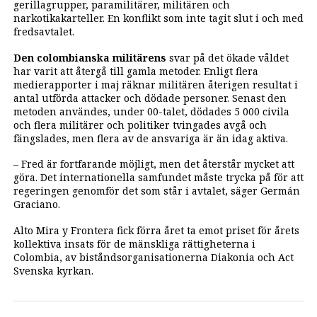
gerillagrupper, paramilitärer, militären och
narkotikakarteller. En konflikt som inte tagit slut i och med
fredsavtalet.
Den colombianska militärens
svar på det ökade våldet
har varit att återgå till gamla metoder. Enligt flera
medierapporter i maj räknar militären återigen resultat i
antal utförda attacker och dödade personer. Senast den
metoden användes, under 00-talet, dödades 5 000 civila
och flera militärer och politiker tvingades avgå och
fängslades, men flera av de ansvariga är än idag aktiva.
– Fred är fortfarande möjligt, men det återstår mycket att
göra. Det internationella samfundet måste trycka på för att
regeringen genomför det som står i avtalet, säger Germán
Graciano.
Alto Mira y Frontera fick förra året ta emot priset för årets
kollektiva insats för de mänskliga rättigheterna i
Colombia, av biståndsorganisationerna Diakonia och Act
Svenska kyrkan.