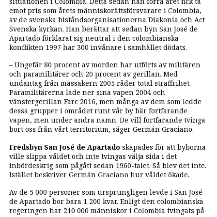
situationen i Colombia. Detta sedan han förra året fick ta
emot pris som årets människorättsförsvarare i Colombia,
av de svenska biståndsorganisationerna Diakonia och Act
Svenska kyrkan. Han berättar att sedan byn San José de
Apartado förklarat sig neutral i den colombianska
konflikten 1997 har 300 invånare i samhället dödats.
– Ungefär 80 procent av morden har utförts av militären
och paramilitärer och 20 procent av gerillan. Med
undantag från massakern 2005 råder total straffrihet.
Paramilitärerna lade ner sina vapen 2004 och
vänstergerillan Farc 2016, men många av dem som ledde
dessa grupper i området runt vår by bär fortfarande
vapen, men under andra namn. De vill fortfarande tvinga
bort oss från vårt territorium, säger Germán Graciano.
Fredsbyn San José de Apartado
skapades för att byborna
ville slippa våldet och inte tvingas välja sida i det
inbördeskrig som pågått sedan 1960-talet. Så blev det inte.
Istället beskriver Germán Graciano hur våldet ökade.
Av de 5 000 personer som ursprungligen levde i San José
de Apartado bor bara 1 200 kvar. Enligt den colombianska
regeringen har 210 000 människor i Colombia tvingats på