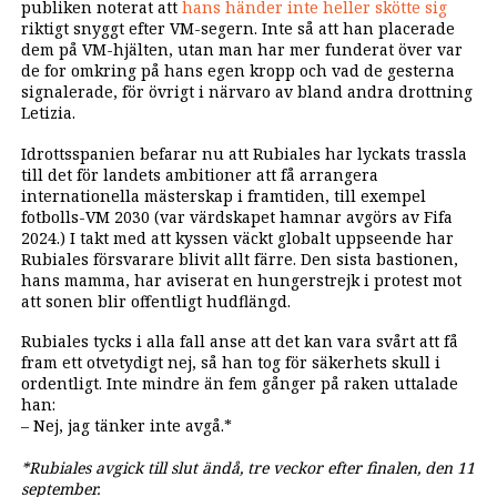
publiken noterat att
hans händer inte heller skötte sig
riktigt snyggt efter VM-segern. Inte så att han placerade
dem på VM-hjälten, utan man har mer funderat över var
de for omkring på hans egen kropp och vad de gesterna
signalerade, för övrigt i närvaro av bland andra drottning
Letizia.
Idrottsspanien befarar nu att Rubiales har lyckats trassla
till det för landets ambitioner att få arrangera
internationella mästerskap i framtiden, till exempel
fotbolls-VM 2030 (var värdskapet hamnar avgörs av Fifa
2024.) I takt med att kyssen väckt globalt uppseende har
Rubiales försvarare blivit allt färre. Den sista bastionen,
hans mamma, har aviserat en hungerstrejk i protest mot
att sonen blir offentligt hudflängd.
Rubiales tycks i alla fall anse att det kan vara svårt att få
fram ett otvetydigt nej, så han tog för säkerhets skull i
ordentligt. Inte mindre än fem gånger på raken uttalade
han:
– Nej, jag tänker inte avgå.*
*Rubiales avgick till slut ändå, tre veckor efter finalen, den 11
september.