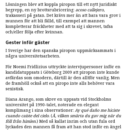
Lösningen blev att koppla piropon till ett nytt juridiskt
begrepp, en ny brottsrubricering:
acoso callejero
,
trakasseri på gatan. Det krävs mer än att bara vara grov i
munnen för att bli fälld, till exempel att mannen
kompletterar fräckheter med att ta sig i skrevet, tafsa
och/eller följa efter kvinnan.
Gester inför gäster
I Sverige har den spanska piropon uppmärksammats i
några universitetsarbeten.
För Noemi Fridlizius uttryckte intervjupersoner inför en
kandidatuppsats i Göteborg 2009 att piropon inte kunde
avfärdas som omodern, därtill är den alltför vanlig. Men
de framhöll också att en piropo inte alls behöver vara
sexistisk.
Diana Arango, som skrev en uppsats vid Stockholms
universitet på 1990-talet, noterade en elegant
komplimang i sina observationer:
Ay qué daño me hiciste
cuando caíste del cielo
. (
Å, vilken smärta du gav mig när du
föll från himlen
.) Med så kallat inrim och utan fula ord
lyckades den mannen få fram att han stod inför en ängel