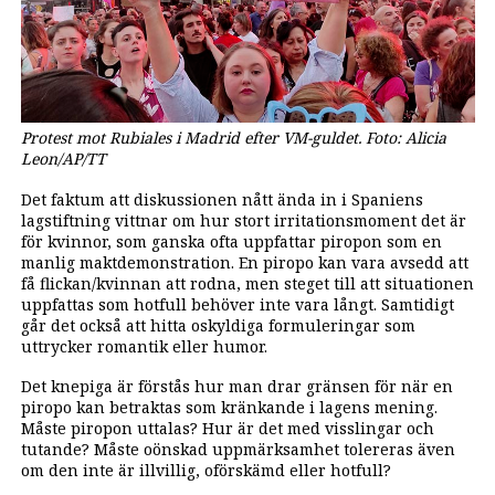
Protest mot Rubiales i Madrid efter VM-guldet. Foto: Alicia
Leon/AP/TT
Det faktum att diskussionen nått ända in i Spaniens
lagstiftning vittnar om hur stort irritationsmoment det är
för kvinnor, som ganska ofta uppfattar piropon som en
manlig maktdemonstration. En piropo kan vara avsedd att
få flickan/kvinnan att rodna, men steget till att situationen
uppfattas som hotfull behöver inte vara långt. Samtidigt
går det också att hitta oskyldiga formuleringar som
uttrycker romantik eller humor.
Det knepiga är förstås hur man drar gränsen för när en
piropo kan betraktas som kränkande i lagens mening.
Måste piropon uttalas? Hur är det med visslingar och
tutande? Måste oönskad uppmärksamhet tolereras även
om den inte är illvillig, oförskämd eller hotfull?