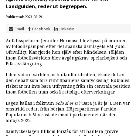
Landguiden, reder ut begreppen.
Publicerad: 2023-08-29
Email
Facebook
LinkedIn
Anfallsspelaren Jennifer Hermoso blev kysst på munnen
av fotbollspampen efter det spanska damlagets VM-guld.
Ofrivilligt, klargjorde hon själv efter händelsen. Följden
inom fotbollsvärlden blev avgångskrav, spelarbojkott och
Fifa-avstängning.
I den vidare världen, och utanför idrotten, ekade det av
den debatt som förs runt Spaniens samtyckeslag. Rubiales
riskerar nu inte bara utfrysning från sin centrala position
inom fotbollen utan också rättsliga efterverkningar.
Lagen kallas i folkmun
Sólo sí es sí
(”Bara ja är ja”). Den var
omstridd redan från början. Högerpartierna Partido
Popular och Vox röstade emot i parlamentet när den
antogs 2022.
Samtyckeslagen tillkom förstås för att hantera grövre