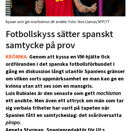
Kyssen som ger machismon ett ansikte. Foto: Noe Llamas/SPP/TT
Fotbollskyss sätter spanskt
samtycke på prov
KRÖNIKA.
Genom att kyssa en VM-hjälte fick
ordföranden i det spanska fotbollsförbundet i
gång en diskussion långt utanför Spaniens gränser
om vilken sorts uppmärksamhet en man kan ge en
kvinna utan att ses som en mansgris.
Luis Rubiales är den senaste som gett
machismon
ett ansikte. Men även ett uttryck om män som tar
sig verbala friheter har varit på tapeten när
Spanien fått en samtyckeslag: det svåröversatta
piropo
.
Agneta Styrman, Spanienredaktör för UI:s