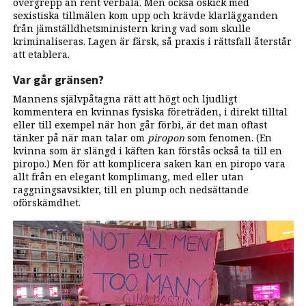
övergrepp än rent verbala. Men också oskick med
sexistiska tillmälen kom upp och krävde klarlägganden
från jämställdhetsministern kring vad som skulle
kriminaliseras. Lagen är färsk, så praxis i rättsfall återstår
att etablera.
Var går gränsen?
Mannens självpåtagna rätt att högt och ljudligt
kommentera en kvinnas fysiska företräden, i direkt tilltal
eller till exempel när hon går förbi, är det man oftast
tänker på när man talar om
piropon
som fenomen. (En
kvinna som är slängd i käften kan förstås också ta till en
piropo.) Men för att komplicera saken kan en piropo vara
allt från en elegant komplimang, med eller utan
raggningsavsikter, till en plump och nedsättande
oförskämdhet.