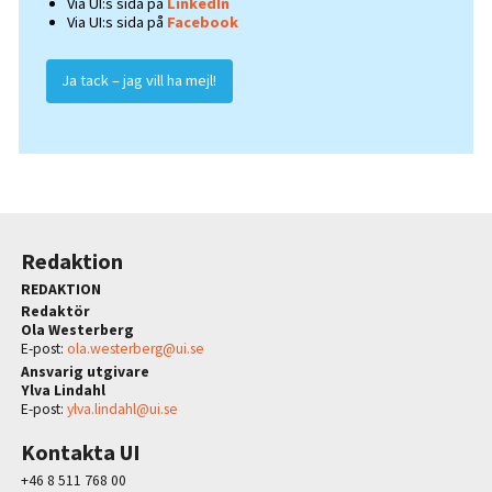
Via UI:s sida på
LinkedIn
Via UI:s sida på
Facebook
Ja tack – jag vill ha mejl!
Redaktion
REDAKTION
Redaktör
Ola Westerberg
E-post:
ola.westerberg@ui.se
Ansvarig utgivare
Ylva Lindahl
E-post:
ylva.lindahl@ui.se
Kontakta UI
+46 8 511 768 00