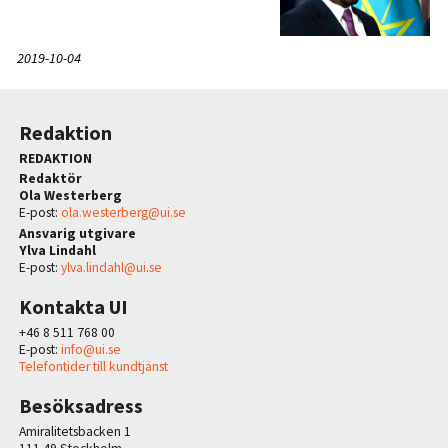
2019-10-04
Redaktion
REDAKTION
Redaktör
Ola Westerberg
E-post:
ola.westerberg@ui.se
Ansvarig utgivare
Ylva Lindahl
E-post:
ylva.lindahl@ui.se
Kontakta UI
+46 8 511 768 00
E-post:
info@ui.se
Telefontider till kundtjänst
Besöksadress
Amiralitetsbacken 1