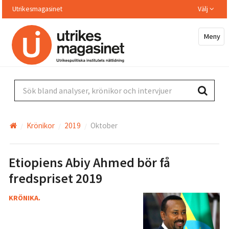
Hoppa
Utrikesmagasinet
Välj
till
huvudinnehållet
Meny
Sök bland analyser, krönikor och intervjuer
Krönikor
2019
Oktober
Etiopiens Abiy Ahmed bör få
fredspriset 2019
KRÖNIKA.