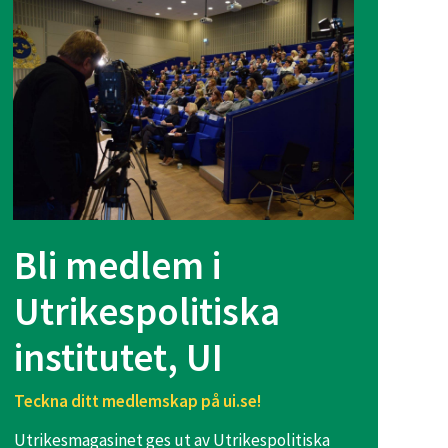
Bli medlem i
Utrikespolitiska
institutet, UI
Teckna ditt medlemskap på ui.se!
Utrikesmagasinet ges ut av Utrikespolitiska