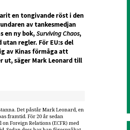
arit en tongivande röst i den
grundaren av tankesmedjan
s en ny bok,
Surviving Chaos
,
d utan regler. För EU:s del
sig av Kinas förmåga att
er ut, säger Mark Leonard till
 stanna. Det påstår Mark Leonard, en
as framtid. För 20 år sedan
 on Foreign Relations (ECFR) med
id. Sedan dess har han förespråkat