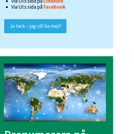
Via UI:s sida på
LinkedIn
Via UI:s sida på
Facebook
Ja tack – jag vill ha mejl!