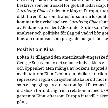
beskrivs som en tröskel för globalt ledarskap. 
Surviving Chaos
är det inte längre Europa, uta
diktaturen Kina som framstår som världspolit
kommande nyckelspelare.
Surviving Chaos
har
av Finlands president Alexander Stubb som “en
analyser och politiska förslag på vad vi bör g
liberala optimism som präglade tidigare böcke
Positivt om Kina
Boken är tillägnad den amerikansk-ungerske 
George Soros, en av det senaste halvseklets vik
och öppenhet. Men många av bokens kapitel ägn
av diktaturen Kina. Leonard undviker att rikta
repressiva regim och systematiska brott mot mä
som en spegling av ett nytt tonläge i Europas l
drastiska förändringarna i relationen med USA l
gentemot Kina, eftersom Europa inte vill riske
gång.