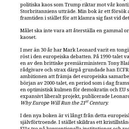
politiska kaos som Trump riktar mot vår kontin
Storbritanniens utträde. Min bok är ett försö
framtiden i stället för att klamra sig fast vid d
Målet ska inte vara att återställa en gammal o
kaoset.
I mer än 30 år har Mark Leonard varit en tong
röst i den europeiska debatten. På 1990-talet v
en av den brittiske premiärministern Tony Bla
rådgivare och strax därpå grundade han ECFR
ambitionen att främja det europeiska samarbet
början av 2000-talet, en period som i dag fram
en optimistisk kulmen för demokratin och EU 
expansivt liberalt projekt, publicerade Leona
st
Why Europe Will Run the 21
Century.
I den nya boken är vi långt från detta europei
självförtroende. I stället skildras ett kristillstå
EU:s tro på konventionella institutioner och re