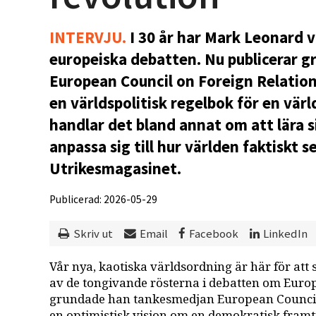
INTERVJU.
I 30 år har Mark Leonard v
europeiska debatten. Nu publicerar 
European Council on Foreign Relation
en världspolitisk regelbok för en värl
handlar det bland annat om att lära 
anpassa sig till hur världen faktiskt s
Utrikesmagasinet.
Publicerad: 2026-05-29
Skriv ut
Email
Facebook
LinkedIn
Vår nya, kaotiska världsordning är här för att
av de tongivande rösterna i debatten om Europ
grundade han tankesmedjan European Council
en optimistisk vision om en demokratisk framt