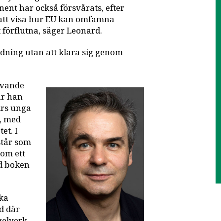
ent har också försvårats, efter
k att visa hur EU kan omfamna
et förflutna, säger Leonard.
rdning utan att klara sig genom
ivande
ar han
irs unga
, med
et. I
står som
som ett
rd boken
ska
nd där
gelverk