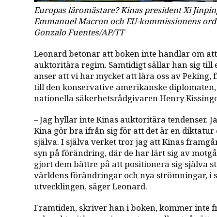
Europas läromästare? Kinas president Xi Jinpi
Emmanuel Macron och EU-kommissionens ordfö
Gonzalo Fuentes/AP/TT
Leonard betonar att boken inte handlar om att
auktoritära regim. Samtidigt sällar han sig till 
anser att vi har mycket att lära oss av Pekin
till den konservative amerikanske diplomaten,
nationella säkerhetsrådgivaren Henry Kissinger
– Jag hyllar inte Kinas auktoritära tendenser. Jag
Kina gör bra ifrån sig för att det är en diktatu
själva. I själva verket tror jag att Kinas fram
syn på förändring, där de har lärt sig av motg
gjort dem bättre på att positionera sig själva s
världens förändringar och nya strömningar, i st
utvecklingen, säger Leonard.
Framtiden, skriver han i boken, kommer inte f