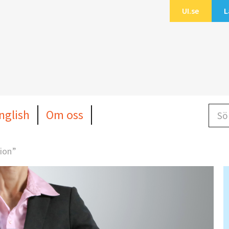
UI.se
L
Sök b
nglish
Om oss
ion”