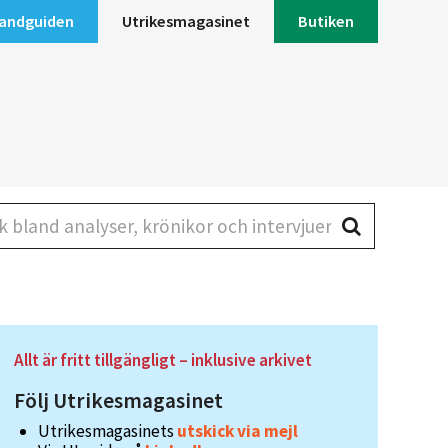
andguiden
Utrikesmagasinet
Butiken
land analyser, krönikor och intervjuer
Allt är fritt tillgängligt – inklusive arkivet
Följ Utrikesmagasinet
Utrikesmagasinets
utskick via mejl