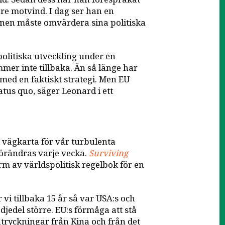
are motvind. I dag ser han en
nen måste omvärdera sina politiska
olitiska utveckling under en
er inte tillbaka. Än så länge har
med en faktiskt strategi. Men EU
tus quo, säger Leonard i ett
k vägkarta för vår turbulenta
förändras varje vecka.
Surviving
rm av världspolitisk regelbok för en
 vi tillbaka 15 år så var USA:s och
jedel större. EU:s förmåga att stå
tryckningar från Kina och från det