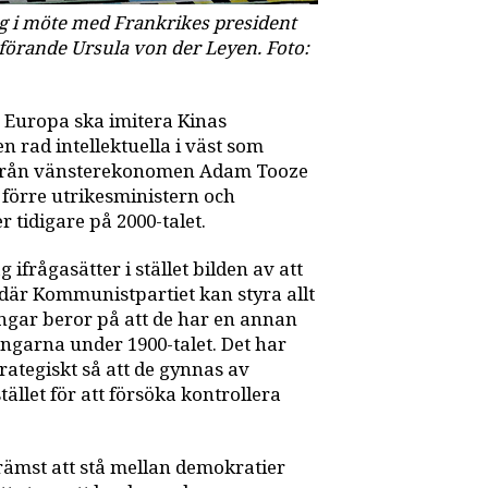
ng i möte med Frankrikes president
rande Ursula von der Leyen. Foto:
 Europa ska imitera Kinas
en rad intellektuella i väst som
g, från vänsterekonomen Adam Tooze
 förre utrikesministern och
 tidigare på 2000-talet.
 ifrågasätter i stället bilden av att
r där Kommunistpartiet kan styra allt
gångar beror på att de har en annan
ångarna under 1900-talet. Det har
trategiskt så att de gynnas av
ället för att försöka kontrollera
rämst att stå mellan demokratier