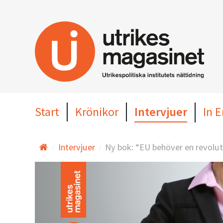
Hoppa
till
huvudinnehållet
Start
Krönikor
Intervjuer
In E
Intervjuer
Ny bok: “EU behöver en revolut