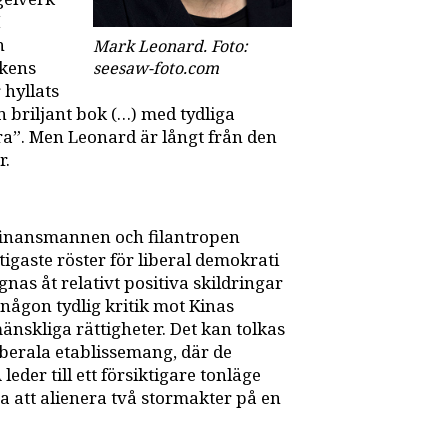
I
n
Mark Leonard. Foto:
ikens
seesaw-foto.com
 hyllats
 briljant bok (…) med tydliga
öra”. Men Leonard är långt från den
r.
finansmannen och filantropen
tigaste röster för liberal demokrati
as åt relativt positiva skildringar
 någon tydlig kritik mot Kinas
nskliga rättigheter. Det kan tolkas
iberala etablissemang, där de
eder till ett försiktigare tonläge
ra att alienera två stormakter på en