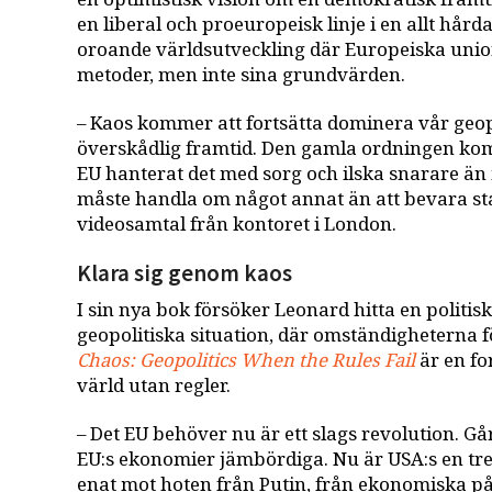
en liberal och proeuropeisk linje i en allt hård
oroande världsutveckling där Europeiska unio
metoder, men inte sina grundvärden.
– Kaos kommer att fortsätta dominera vår geop
överskådlig framtid. Den gamla ordningen komm
EU hanterat det med sorg och ilska snarare än 
måste handla om något annat än att bevara sta
videosamtal från kontoret i London.
Klara sig genom kaos
I sin nya bok försöker Leonard hitta en politis
geopolitiska situation, där omständigheterna 
Chaos: Geopolitics When the Rules Fail
är en fo
värld utan regler.
– Det EU behöver nu är ett slags revolution. Går
EU:s ekonomier jämbördiga. Nu är USA:s en tred
enat mot hoten från Putin, från ekonomiska på