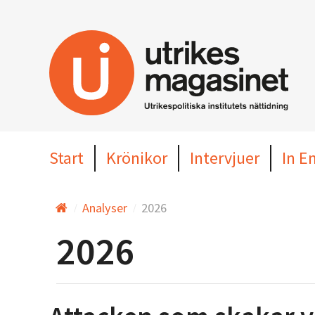
Hoppa
till
huvudinnehållet
Start
Krönikor
Intervjuer
In E
Analyser
2026
2026