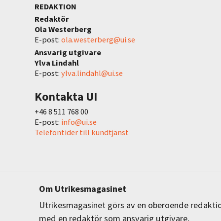
REDAKTION
Redaktör
Ola Westerberg
E-post:
ola.westerberg@ui.se
Ansvarig utgivare
Ylva Lindahl
E-post:
ylva.lindahl@ui.se
Kontakta UI
+46 8 511 768 00
E-post:
info@ui.se
Telefontider till kundtjänst
Om Utrikesmagasinet
Utrikesmagasinet görs av en oberoende redakti
med en redaktör som ansvarig utgivare.