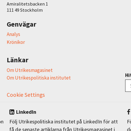
Amiralitetsbacken 1
111 49 Stockholm
Genvägar
Analys
Krönikor
Länkar
Om Utrikesmagasinet
Hi
Om Utrikespolitiska institutet
Cookie Settings
LinkedIn
on
Följ Utrikespolitiska institutet på LinkedIn för att
F
få de senaste artiklarna från Utrikesmagasinet i
d