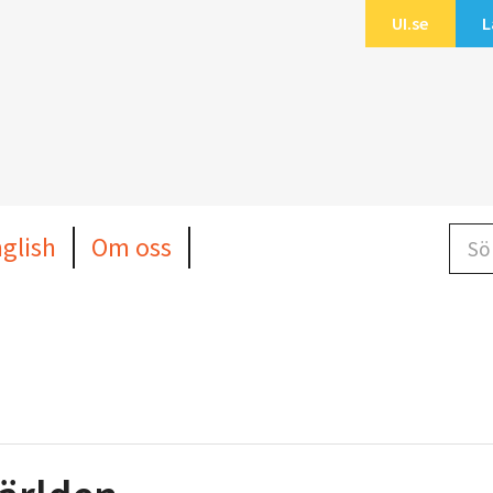
UI.se
L
Sök b
nglish
Om oss