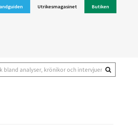
andguiden
Utrikesmagasinet
Butiken
land analyser, krönikor och intervjuer