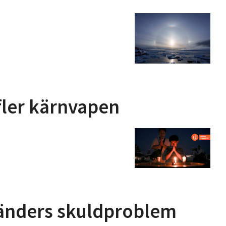
fler kärnvapen
-länders skuldproblem