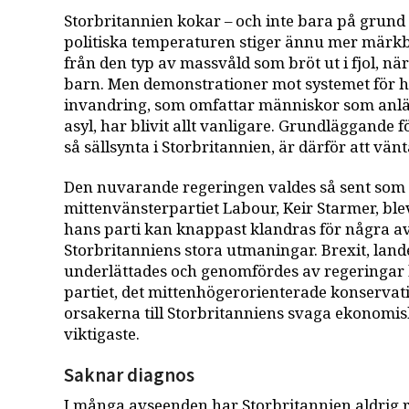
Storbritannien kokar – och inte bara på gru
politiska temperaturen stiger ännu mer märkbar
från den typ av massvåld som bröt ut i fjol, n
barn. Men demonstrationer mot systemet för ha
invandring, som omfattar människor som anlä
asyl, har blivit allt vanligare. Grundläggande 
så sällsynta i Storbritannien, är därför att vänt
Den nuvarande regeringen valdes så sent som i 
mittenvänsterpartiet Labour, Keir Starmer, bl
hans parti kan knappast klandras för några av 
Storbritanniens stora utmaningar. Brexit, land
underlättades och genomfördes av regeringar l
partiet, det mittenhögerorienterade konservati
orsakerna till Storbritanniens svaga ekonomis
viktigaste.
Saknar diagnos
I många avseenden har Storbritannien aldrig r