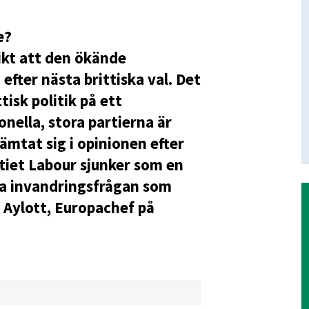
e?
ikt att den ökände
efter nästa brittiska val. Det
ttisk politik på ett
nella, stora partierna är
ämtat sig i opinionen efter
rtiet Labour sjunker som en
iva invandringsfrågan som
s Aylott, Europachef på