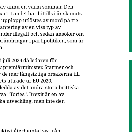
nd av ännu en varm sommar. Den
t. Landet har hittills i år skonats
är upplopp utlöstes av mord på tre
ntering av en viss typ av
nder illegalt och sedan ansöker om
förändringar i partipolitiken, som är
a.
juli 2024 då ledaren för
ev premiärminister. Starmer och
de mer långsiktiga orsakerna till
ets utträde ur EU 2020,
edda av det andra stora brittiska
va ”Tories”. Brexit är en av
ka utveckling, men inte den
iktigt återhämtat sig från