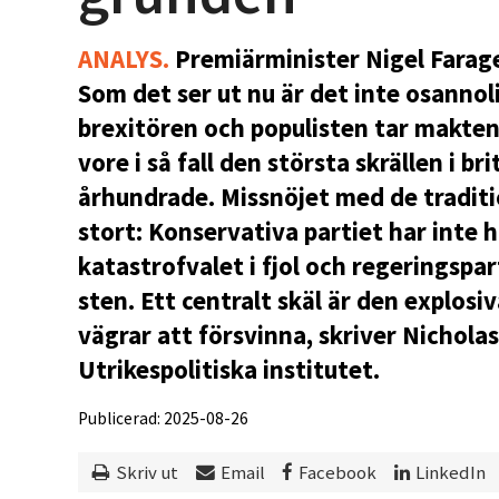
ANALYS.
Premiärminister Nigel Farag
Som det ser ut nu är det inte osannol
brexitören och populisten tar makten 
vore i så fall den största skrällen i bri
århundrade. Missnöjet med de traditio
stort: Konservativa partiet har inte h
katastrofvalet i fjol och regeringspa
sten. Ett centralt skäl är den explos
vägrar att försvinna, skriver Nichola
Utrikespolitiska institutet.
Publicerad: 2025-08-26
Skriv ut
Email
Facebook
LinkedIn