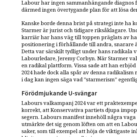
Labour har ingen sammanhängande diagnos fö
därmed ingen övertygande plan för att lösa de
Kanske borde denna brist på strategi inte ha
Starmer är jurist och tidigare riksåklagare. Und
karriär har hans väg till toppen präglats av 
positionering i förhållande till andra, snarare 
Detta var särskilt tydligt under hans radikala
Labourledare, Jeremy Corbyn. När Starmer vald
en radikal plattform. Vissa sade att han erbjö
2024 hade dock alla spår av denna radikalism 
i dag kan ingen säga vad ”starmerism” egentli
Förödmjukande U-svängar
Labours valkampanj 2024 var ett praktexempel p
korrekt, att Konservativa partiets djupa impopu
segern. Labours manifest innehöll några vaga o
utmärkte det sig genom löften om att en Labo
saker, som till exempel att höja de viktigaste 