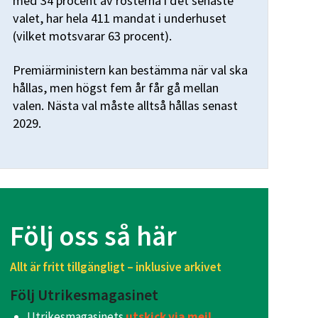
med 34 procent av rösterna i det senaste
valet, har hela 411 mandat i underhuset
(vilket motsvarar 63 procent).
Premiär­ministern kan bestämma när val ska
hållas, men högst fem år får gå mellan
valen. Nästa val måste alltså hållas senast
2029.
Följ oss så här
Allt är fritt tillgängligt – inklusive arkivet
Följ Utrikesmagasinet
Utrikesmagasinets
utskick via mejl