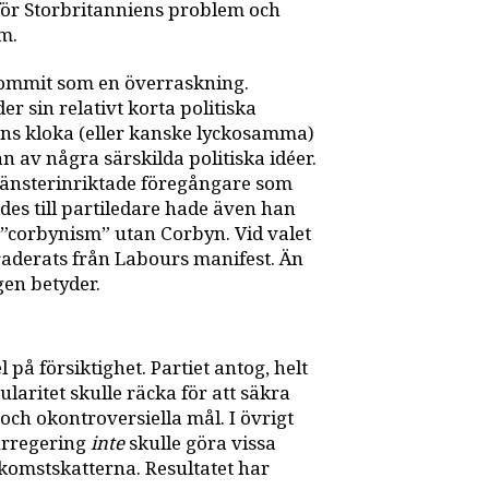
r Storbritanniens problem och
m.
 kommit som en överraskning.
er sin relativt korta politiska
hans kloka (eller kanske lyckosamma)
än av några särskilda politiska idéer.
 vänsterinriktade föregångare som
es till partiledare hade även han
d ”corbynism” utan Corbyn. Vid valet
raderats från Labours manifest. Än
gen betyder.
å försiktighet. Partiet antog, helt
laritet skulle räcka för att säkra
ch okontroversiella mål. I övrigt
urregering
inte
skulle göra vissa
inkomstskatterna. Resultatet har