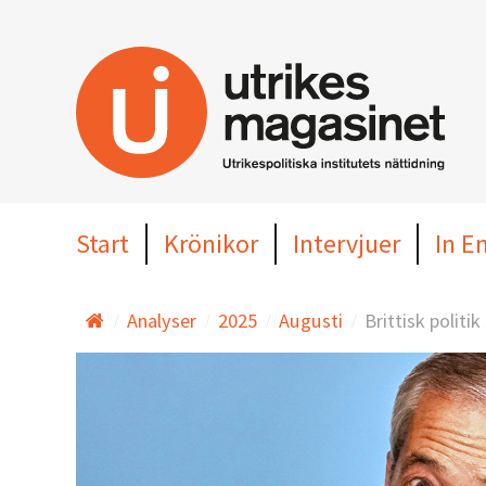
Hoppa
till
huvudinnehållet
Start
Krönikor
Intervjuer
In E
Analyser
2025
Augusti
Brittisk politi