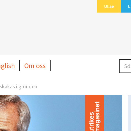
UI.se
L
Sök b
nglish
Om oss
k skakas i grunden