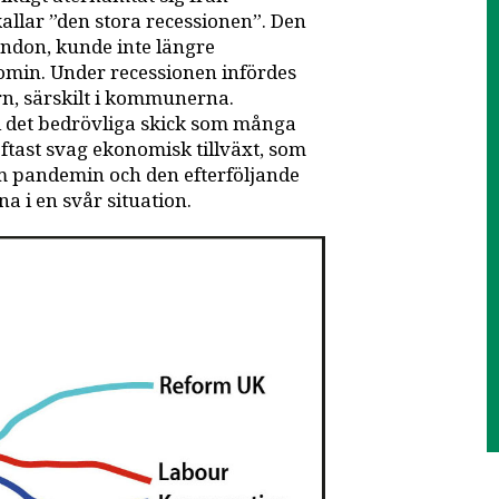
kallar ”den stora recessionen”. Den
London, kunde inte längre
omin. Under recessionen infördes
rn, särskilt i kommunerna.
l i det bedrövliga skick som många
 oftast svag ekonomisk tillväxt, som
m pandemin och den efterföljande
a i en svår situation.