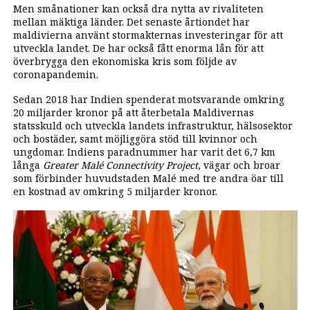
Men smånationer kan också dra nytta av rivaliteten
mellan mäktiga länder. Det senaste årtiondet har
maldivierna använt stormakternas investeringar för att
utveckla landet. De har också fått enorma lån för att
överbrygga den ekonomiska kris som följde av
coronapandemin.
Sedan 2018 har Indien spenderat motsvarande omkring
20 miljarder kronor på att återbetala Maldivernas
statsskuld och utveckla landets infrastruktur, hälsosektor
och bostäder, samt möjliggöra stöd till kvinnor och
ungdomar. Indiens paradnummer har varit det 6,7 km
långa
Greater Malé Connectivity Project
, vägar och broar
som förbinder huvudstaden Malé med tre andra öar till
en kostnad av omkring 5 miljarder kronor.