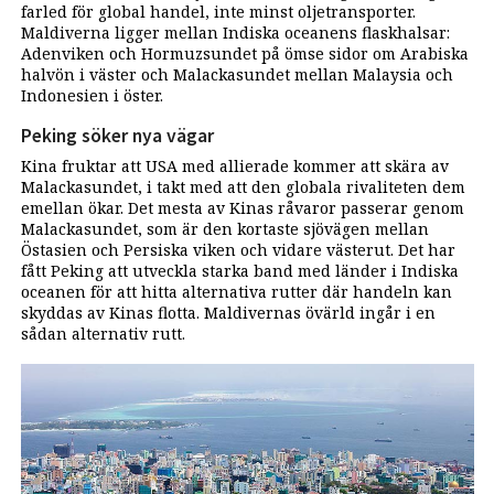
farled för global handel, inte minst oljetransporter.
Maldiverna ligger mellan Indiska oceanens flaskhalsar:
Adenviken och Hormuzsundet på ömse sidor om Arabiska
halvön i väster och Malackasundet mellan Malaysia och
Indonesien i öster.
Peking söker nya vägar
Kina fruktar att USA med allierade kommer att skära av
Malackasundet, i takt med att den globala rivaliteten dem
emellan ökar. Det mesta av Kinas råvaror passerar genom
Malackasundet, som är den kortaste sjövägen mellan
Östasien och Persiska viken och vidare västerut. Det har
fått Peking att utveckla starka band med länder i Indiska
oceanen för att hitta alternativa rutter där handeln kan
skyddas av Kinas flotta. Maldivernas övärld ingår i en
sådan alternativ rutt.