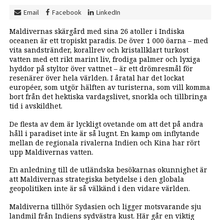
Email
Facebook
LinkedIn
Maldivernas skärgård med sina 26 atoller i Indiska
oceanen är ett tropiskt paradis. De över 1 000 öarna – med
vita sandstränder, korallrev och kristallklart turkost
vatten med ett rikt marint liv, frodiga palmer och lyxiga
hyddor på styltor över vattnet – är ett drömresmål för
resenärer över hela världen. I åratal har det lockat
européer, som utgör hälften av turisterna, som vill komma
bort från det hektiska vardagslivet, snorkla och tillbringa
tid i avskildhet.
De flesta av dem är lyckligt ovetande om att det på andra
håll i paradiset inte är så lugnt. En kamp om inflytande
mellan de regionala rivalerna Indien och Kina har rört
upp Maldivernas vatten.
En anledning till de utländska besökarnas okunnighet är
att Maldivernas strategiska betydelse i den globala
geopolitiken inte är så välkänd i den vidare världen.
Maldiverna tillhör Sydasien och ligger motsvarande sju
landmil från Indiens sydvästra kust. Här går en viktig