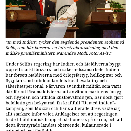
"In med Indien", tycker den avgående presidenten Mohamed
Solih, som här lanserar en infrastruktursatsning med den
indiske premiärministern Narendra Modi. Foto: AP/TT
Under Solihs regering har Indien och Maldiverna byggt
upp ett starkt försvars- och säkerhetssamarbete. Indien
har försett Maldiverna med örlogsfartyg, helikoptrar och
flygplan samt utbildat landets kustbevakning och
säkerhetspersonal. Närvaron av indisk militär, som varit
där för att lära maldivierna att använda marinens fartyg
och flygplan och utbilda kustbevakningen, har dock gjort
befolkningen bekymrad. En kraftfull "Ut med Indien"-
kampanj, som Muizzu och hans allierade drev, växte sig
allt starkare inför valet. Anklagelser om att regeringen
hade tillåtit indisk trupp att stationeras på öarna, och att
detta äventyrade landets oberoende, kulminerade i
valnederlaget för Solih.