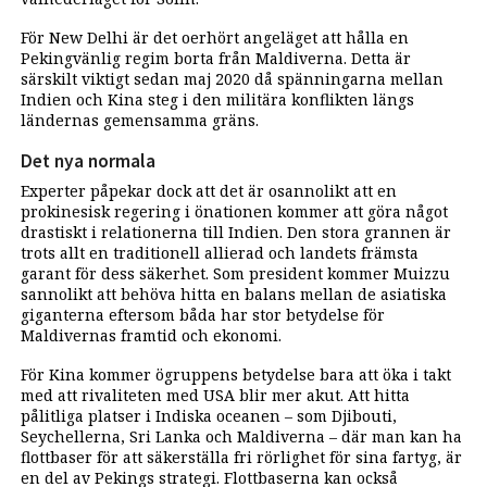
För New Delhi är det oerhört angeläget att hålla en
Pekingvänlig regim borta från Maldiverna. Detta är
särskilt viktigt sedan maj 2020 då spänningarna mellan
Indien och Kina steg i den militära konflikten längs
ländernas gemensamma gräns.
Det nya normala
Experter påpekar dock att det är osannolikt att en
prokinesisk regering i önationen kommer att göra något
drastiskt i relationerna till Indien. Den stora grannen är
trots allt en traditionell allierad och landets främsta
garant för dess säkerhet. Som president kommer Muizzu
sannolikt att behöva hitta en balans mellan de asiatiska
giganterna eftersom båda har stor betydelse för
Maldivernas framtid och ekonomi.
För Kina kommer ögruppens betydelse bara att öka i takt
med att rivaliteten med USA blir mer akut. Att hitta
pålitliga platser i Indiska oceanen – som Djibouti,
Seychellerna, Sri Lanka och Maldiverna – där man kan ha
flottbaser för att säkerställa fri rörlighet för sina fartyg, är
en del av Pekings strategi. Flottbaserna kan också