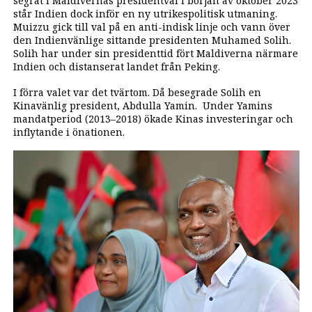
segrat i Maldivernas presidentval i början av oktober 2023
står Indien dock inför en ny utrikespolitisk utmaning.
Muizzu gick till val på en anti-indisk linje och vann över
den Indienvänlige sittande presidenten Muhamed Solih.
Solih har under sin presidenttid fört Maldiverna närmare
Indien och distanserat landet från Peking.
I förra valet var det tvärtom. Då besegrade Solih en
Kinavänlig president, Abdulla Yamin. Under Yamins
mandatperiod (2013–2018) ökade Kinas investeringar och
inflytande i önationen.