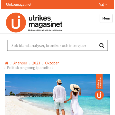
Hoppa
Utrikesmagasinet
Välj
till
huvudinnehållet
Meny
Sök bland analyser, krönikor och intervjuer
Analyser
2023
Oktober
Politisk pingpong i paradiset