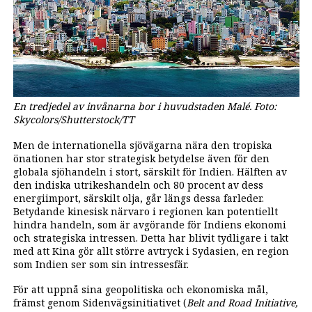
En tredjedel av invånarna bor i huvudstaden Malé. Foto:
Skycolors/Shutterstock/TT
Men de internationella sjövägarna nära den tropiska
önationen har stor strategisk betydelse även för den
globala sjöhandeln i stort, särskilt för Indien. Hälften av
den indiska utrikeshandeln och 80 procent av dess
energiimport, särskilt olja, går längs dessa farleder.
Betydande kinesisk närvaro i regionen kan potentiellt
hindra handeln, som är avgörande för Indiens ekonomi
och strategiska intressen. Detta har blivit tydligare i takt
med att Kina gör allt större avtryck i Sydasien, en region
som Indien ser som sin intressesfär.
För att uppnå sina geopolitiska och ekonomiska mål,
främst genom Sidenvägsinitiativet (
Belt and Road Initiative,