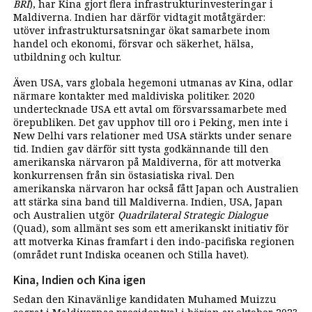
BRI
), har Kina gjort flera infrastrukturinvesteringar i
Maldiverna. Indien har därför vidtagit motåtgärder:
utöver infrastruktursatsningar ökat samarbete inom
handel och ekonomi, försvar och säkerhet, hälsa,
utbildning och kultur.
Även USA, vars globala hegemoni utmanas av Kina, odlar
närmare kontakter med maldiviska politiker. 2020
undertecknade USA ett avtal om försvarssamarbete med
örepubliken. Det gav upphov till oro i Peking, men inte i
New Delhi vars relationer med USA stärkts under senare
tid. Indien gav därför sitt tysta godkännande till den
amerikanska närvaron på Maldiverna, för att motverka
konkurrensen från sin östasiatiska rival. Den
amerikanska närvaron har också fått Japan och Australien
att stärka sina band till Maldiverna. Indien, USA, Japan
och Australien utgör
Quadrilateral Strategic Dialogue
(Quad), som allmänt ses som ett amerikanskt initiativ för
att motverka Kinas framfart i den indo-pacifiska regionen
(området runt Indiska oceanen och Stilla havet).
Kina, Indien och Kina igen
Sedan den Kinavänlige kandidaten Muhamed Muizzu