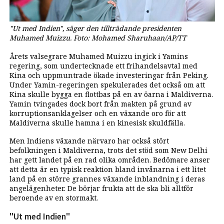
"Ut med Indien", säger den tillträdande presidenten
Muhamed Muizzu. Foto: Mohamed Sharuhaan/AP/TT
Årets valsegrare Muhamed Muizzu ingick i Yamins
regering, som undertecknade ett frihandelsavtal med
Kina och uppmuntrade ökade investeringar från Peking.
Under Yamin-regeringen spekulerades det också om att
Kina skulle bygga en flottbas på en av öarna i Maldiverna.
Yamin tvingades dock bort från makten på grund av
korruptionsanklagelser och en växande oro för att
Maldiverna skulle hamna i en kinesisk skuldfälla.
Men Indiens växande närvaro har också stört
befolkningen i Maldiverna, trots det stöd som New Delhi
har gett landet på en rad olika områden. Bedömare anser
att detta är en typisk reaktion bland invånarna i ett litet
land på en större grannes växande inblandning i deras
angelägenheter. De börjar frukta att de ska bli alltför
beroende av en stormakt.
"Ut med Indien"