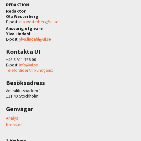
REDAKTION
Redaktör
Ola Westerberg
E-post:
ola.westerberg@ui.se
Ansvarig utgivare
Ylva Lindahl
E-post:
ylva.lindahl@ui.se
Kontakta UI
+46 8 511 768 00
E-post:
info@ui.se
Telefontider till kundtjänst
Besöksadress
Amiralitetsbacken 1
111 49 Stockholm
Genvägar
Analys
Krönikor
Länkar