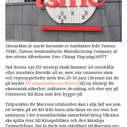
Omvärlden är starkt beroende av halvledare från Taiwan.
TSMC, Taiwan Semiconductor Manufacturing Company, är
den största tillverkaren. Foto: Chiang Ying-ying/AP/TT
Vad denna nya EU-strategi exakt kommer att innehålla
eller innebära återstår att se, men när unionens stats-
och regeringschefer möts den 29–30 juni i Bryssel har de
på bordet
EU-kommissionens förslag
till ny strategi för
ekonomisk säkerhet, inklusive
de-risking
, och den syn på
relationen till Kina som den bygger på.
Tidpunkten för Macrons uttalanden kan i alla fall ses som
ett tecken på att det från hans sida finns en oro över hur
samsynen i det transatlantiska samarbetet kring Ukraina
ska spilla över till Kinapolitiken och den känsliga
Taiwanfrågan. Det är dock inte otänkbart att Macrons oro