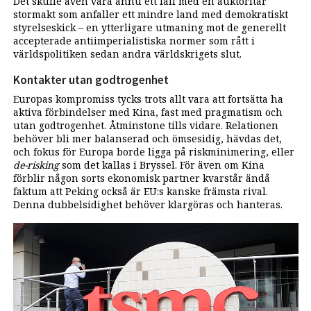
Det skulle även vara ännu ett fall med en auktoritär
stormakt som anfaller ett mindre land med demokratiskt
styrelseskick – en ytterligare utmaning mot de generellt
accepterade antiimperialistiska normer som rått i
världspolitiken sedan andra världskrigets slut.
Kontakter utan godtrogenhet
Europas kompromiss tycks trots allt vara att fortsätta ha
aktiva förbindelser med Kina, fast med pragmatism och
utan godtrogenhet. Åtminstone tills vidare. Relationen
behöver bli mer balanserad och ömsesidig, hävdas det,
och fokus för Europa borde ligga på riskminimering, eller
de-risking
som det kallas i Bryssel. För även om Kina
förblir någon sorts ekonomisk partner kvarstår ändå
faktum att Peking också är EU:s kanske främsta rival.
Denna dubbelsidighet behöver klargöras och hanteras.