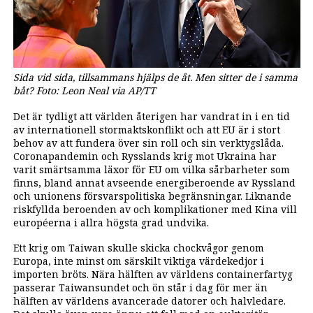
Sida vid sida, tillsammans hjälps de åt. Men sitter de i samma
båt? Foto: Leon Neal via AP/TT
Det är tydligt att världen återigen har vandrat in i en tid
av internationell stormaktskonflikt och att EU är i stort
behov av att fundera över sin roll och sin verktygslåda.
Coronapandemin och Rysslands krig mot Ukraina har
varit smärtsamma läxor för EU om vilka sårbarheter som
finns, bland annat avseende energiberoende av Ryssland
och unionens försvarspolitiska begränsningar. Liknande
riskfyllda beroenden av och komplikationer med Kina vill
européerna i allra högsta grad undvika.
Ett krig om Taiwan skulle skicka chockvågor genom
Europa, inte minst om särskilt viktiga värdekedjor i
importen bröts. Nära hälften av världens containerfartyg
passerar Taiwansundet och ön står i dag för mer än
hälften av världens avancerade datorer och halvledare.