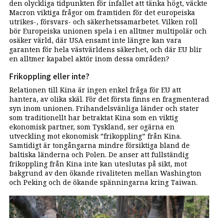
den olyckliga tidpunkten för infallet att tänka högt, väckte
Macron viktiga frågor om framtiden för det europeiska
utrikes-, försvars- och säkerhetssamarbetet. Vilken roll
bör Europeiska unionen spela i en alltmer multipolär och
osäker värld, där USA ensamt inte längre kan vara
garanten för hela västvärldens säkerhet, och där EU blir
en alltmer kapabel aktör inom dessa områden?
Frikoppling eller inte?
Relationen till Kina är ingen enkel fråga för EU att
hantera, av olika skäl. För det första finns en fragmenterad
syn inom unionen. Frihandelsvänliga länder och stater
som traditionellt har betraktat Kina som en viktig
ekonomisk partner, som Tyskland, ser ogärna en
utveckling mot ekonomisk ”frikoppling” från Kina.
Samtidigt är tongångarna mindre försiktiga bland de
baltiska länderna och Polen. De anser att fullständig
frikoppling från Kina inte kan uteslutas på sikt, mot
bakgrund av den ökande rivaliteten mellan Washington
och Peking och de ökande spänningarna kring Taiwan.