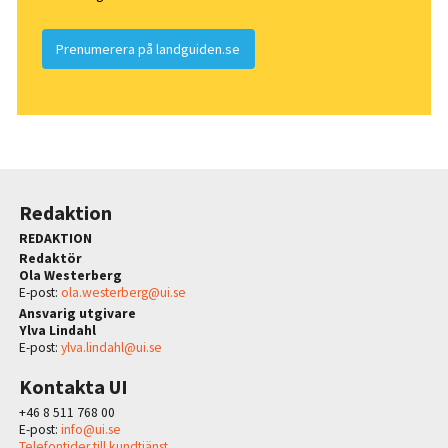
Prenumerera på landguiden.se
Redaktion
REDAKTION
Redaktör
Ola Westerberg
E-post:
ola.westerberg@ui.se
Ansvarig utgivare
Ylva Lindahl
E-post:
ylva.lindahl@ui.se
Kontakta UI
+46 8 511 768 00
E-post:
info@ui.se
Telefontider till kundtjänst