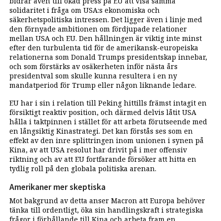
bidrar även till ökad press på EU att visa samma
solidaritet i fråga om USA:s ekonomiska och
säkerhetspolitiska intressen. Det ligger även i linje med
den förnyade ambitionen om fördjupade relationer
mellan USA och EU. Den hållningen är viktig inte minst
efter den turbulenta tid för de amerikansk-europeiska
relationerna som Donald Trumps presidentskap innebar,
och som förstärks av osäkerheten inför nästa års
presidentval som skulle kunna resultera i en ny
mandatperiod för Trump eller någon liknande ledare.
EU har i sin i relation till Peking hittills främst intagit en
försiktigt reaktiv position, och därmed delvis låtit USA
hålla i taktpinnen i stället för att arbeta förutseende med
en långsiktig Kinastrategi. Det kan förstås ses som en
effekt av den inre splittringen inom unionen i synen på
Kina, av att USA resolut har drivit på i mer offensiv
riktning och av att EU fortfarande försöker att hitta en
tydlig roll på den globala politiska arenan.
Amerikaner mer skeptiska
Mot bakgrund av detta anser Macron att Europa behöver
tänka till ordentligt, öka sin handlingskraft i strategiska
frågor i förhållande till Kina och arbeta fram en