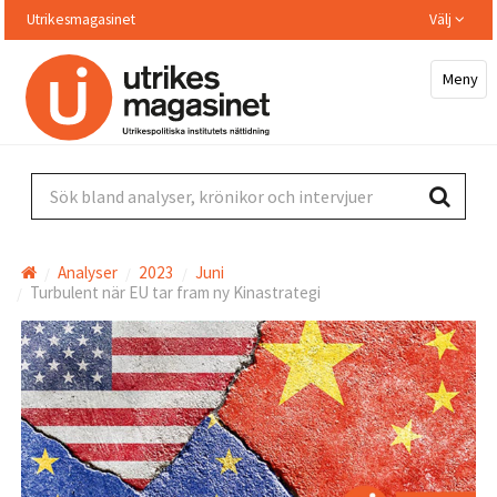
Hoppa
Utrikesmagasinet
Välj
till
huvudinnehållet
Meny
Sök bland analyser, krönikor och intervjuer
Analyser
2023
Juni
Turbulent när EU tar fram ny Kinastrategi