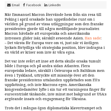
Email
Facebook
LinkedIn
När Emmanuel Macron återvände hem från sin resa till
Peking i april orsakade han uppståndelse runt om i
världen på grund av vissa utläggningar som den franske
presidenten gjorde till några medföljande journalister.
Macron hävdade att europeiska och amerikanska
intressen glider isär, särskilt avseende Asien.
Han sade
:
– Det värsta för Europa vore om vi, just när vi äntligen
lyckats förtydliga vår strategiska position, blev indragna i
en värld av kriser som inte är våra egna.
Det var inte svårt att inse att detta skulle orsaka tumult
både i Europa och på andra sidan Atlanten. Flera
europeiska ledare, särskilt i Östeuropa och Baltikum men
även i Tyskland, uttryckte sitt missnöje över att den
franske presidentens uttalanden uppfattades som EU:s
uppfattning, och inte Macrons egen. Amerikanska
kongressledamöter lyfte i sin tur ett varningens finger för
eurocentriskt tänkande, inte minst mot bakgrund av USA:s
avgörande insats och engagemang för Ukraina.
Trots det i mångas ögon diplomatiska klavertrampet och