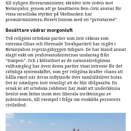
till nyligen försvarsminister, skräder inte orden mot
Netanyahu: genom att ge bosättaren Ben-Gvir ansvar för
vissa israeliska styrkor på Västbanken har
premiärministern försett honom med en “privatarmé”.
Bosättare vädrar morgonluft
Två religiöst ortodoxa partier som inte räknas som
extrema (Shas och Förenade Torahpartiet) har ingått i
Netanyahus regeringsbyggen tidigare. De har bland annat
slagit vakt om yeshivastudenternas undantag från
“lumpen”. Och i kölvattnet av de nationalreligiösas
valframgång har även dessa partier visat intresse för det
rättsliga systemskiftet, som ger religiösa krafter chans att
hålla emot när deras inflytande över samhällslivet hotas.
Det är nämligen inte ovanligt att de blir ifrågasatta. En
orsak är att ortodoxa rabbiner har makt att underkänna
beslut som fattas inom mer liberala inriktningar av
judendomen, till exempel i fråga om enskilda personers
civilstånd.