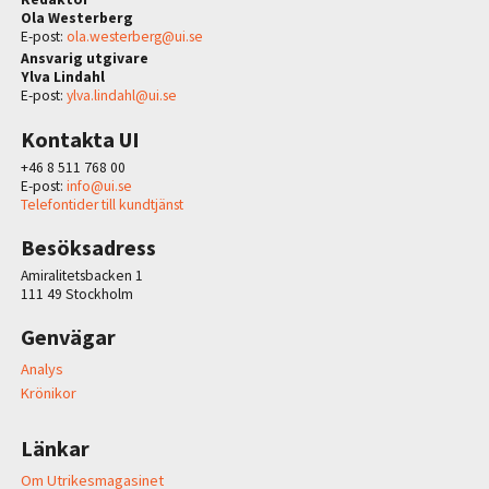
Ola Westerberg
E-post:
ola.westerberg@ui.se
Ansvarig utgivare
Ylva Lindahl
E-post:
ylva.lindahl@ui.se
Kontakta UI
+46 8 511 768 00
E-post:
info@ui.se
Telefontider till kundtjänst
Besöksadress
Amiralitetsbacken 1
111 49 Stockholm
Genvägar
Analys
Krönikor
Länkar
Om Utrikesmagasinet