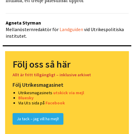
intifada, ett tredje palestinskt uppror.
Agneta Styrman
Mellanösternredaktör för
Landguiden
vid Utrikespolitiska
institutet.
Följ oss så här
Allt är fritt tillgängligt – inklusive arkivet
Följ Utrikesmagasinet
Utrikesmagasinets
utskick via mejl
Bluesky
Via UI:s sida på
Facebook
Ja tack – jag vill ha mejl!