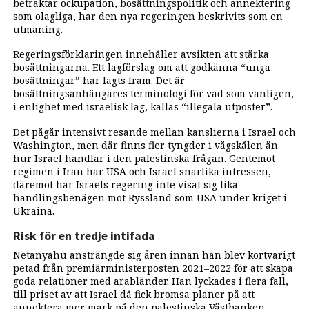
betraktar ockupation, bosättningspolitik och annektering
som olagliga, har den nya regeringen beskrivits som en
utmaning.
Regeringsförklaringen innehåller avsikten att stärka
bosättningarna. Ett lagförslag om att godkänna “unga
bosättningar” har lagts fram. Det är
bosättningsanhängares terminologi för vad som vanligen,
i enlighet med israelisk lag, kallas “illegala utposter”.
Det pågår intensivt resande mellan kanslierna i Israel och
Washington, men där finns fler tyngder i vågskålen än
hur Israel handlar i den palestinska frågan. Gentemot
regimen i Iran har USA och Israel snarlika intressen,
däremot har Israels regering inte visat sig lika
handlingsbenägen mot Ryssland som USA under kriget i
Ukraina.
Risk för en tredje intifada
Netanyahu ansträngde sig åren innan han blev kortvarigt
petad från premiärministerposten 2021–2022 för att skapa
goda relationer med arabländer. Han lyckades i flera fall,
till priset av att Israel då fick bromsa planer på att
annektera mer mark på den palestinska Västbanken.