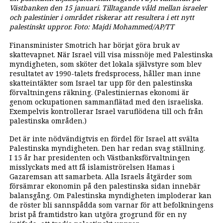
Västbanken den 15 januari. Tilltagande våld mellan israeler
och palestinier i området riskerar att resultera i ett nytt
palestinskt uppror. Foto: Majdi Mohammed/AP/TT
Finansminister Smotrich har börjat göra bruk av
skattevapnet. När Israel vill visa missnöje med Palestinska
myndigheten, som sköter det lokala självstyre som blev
resultatet av 1990-talets fredsprocess, håller man inne
skatteintäkter som Israel tar upp för den palestinska
förvaltningens räkning. (Palestiniernas ekonomi är
genom ockupationen sammanflätad med den israeliska.
Exempelvis kontrollerar Israel varuflödena till och från
palestinska områden.)
Det är inte nödvändigtvis en fördel för Israel att svälta
Palestinska myndigheten. Den har redan svag ställning.
I 15 år har presidenten och Västbanksförvaltningen
misslyckats med att få islamiströrelsen Hamas i
Gazaremsan att samarbeta. Alla Israels åtgärder som
försämrar ekonomin på den palestinska sidan innebär
balansgång. Om Palestinska myndigheten imploderar kan
de röster bli sannspådda som varnar för att befolkningens
brist på framtidstro kan utgöra grogrund för en ny