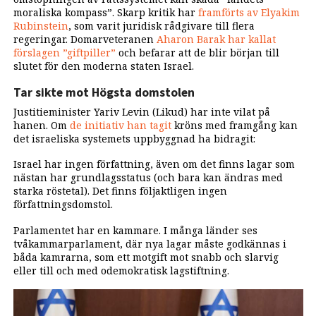
moraliska kompass”. Skarp kritik har
framförts av Elyakim
Rubinstein
, som varit juridisk rådgivare till flera
regeringar. Domarveteranen
Aharon Barak har kallat
förslagen ”giftpiller”
och befarar att de blir början till
slutet för den moderna staten Israel.
Tar sikte mot Högsta domstolen
Justitieminister Yariv Levin (Likud) har inte vilat på
hanen. Om
de initiativ han tagit
kröns med framgång kan
det israeliska systemets uppbyggnad ha bidragit:
Israel har ingen författning, även om det finns lagar som
nästan har grundlagsstatus (och bara kan ändras med
starka röstetal). Det finns följaktligen ingen
författningsdomstol.
Parlamentet har en kammare. I många länder ses
tvåkammarparlament, där nya lagar måste godkännas i
båda kamrarna, som ett motgift mot snabb och slarvig
eller till och med odemokratisk lagstiftning.