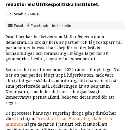
redaktör vid Utrikespolitiska institutet.
Publicerad: 2023-01-16
Email
Facebook
LinkedIn
Israel brukar beskrivas som Mellanösterns enda
demokrati. En brokig flora av partier och låg röstspärr till
parlamentet knesset har sörjt för att det krävts
förhandlingar och förankring i många läger för att
genomdriva beslut, i synnerhet stora beslut.
Sedan valet den 1 november 2022 råder ett nytt läge. Nu
har ett par partier långt ut på högerkanten, tack vare
aldrig tidigare skådad samordning, fått chansen att nå
sina prioriterade mål. Förklaringen är att Benjamin
Netanyahu, som leder det mer salongsmässigt
konservativa partiet Likud, behöver deras stöd för att
regera.
De processer hans nya regering drog i gång direkt har
väckt farhågor.
President Isaac Herzog tog bladet från
munnen
några dagar in i januari och framhöll att
omstöpningen av rättssystemet kan skada ”landets