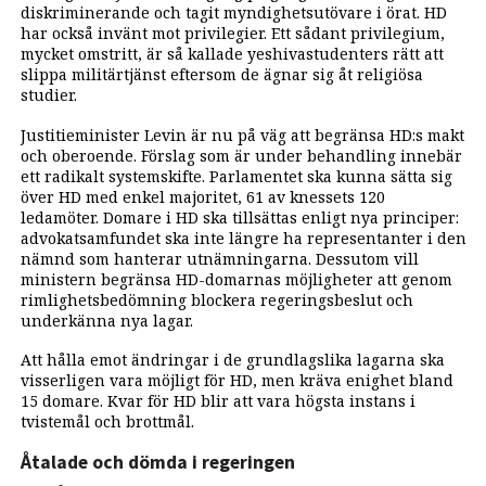
diskriminerande och tagit myndighetsutövare i örat. HD
har också invänt mot privilegier. Ett sådant privilegium,
mycket omstritt, är så kallade yeshivastudenters rätt att
slippa militärtjänst eftersom de ägnar sig åt religiösa
studier.
Justitieminister Levin är nu på väg att begränsa HD:s makt
och oberoende. Förslag som är under behandling innebär
ett radikalt systemskifte. Parlamentet ska kunna sätta sig
över HD med enkel majoritet, 61 av knessets 120
ledamöter. Domare i HD ska tillsättas enligt nya principer:
advokatsamfundet ska inte längre ha representanter i den
nämnd som hanterar utnämningarna. Dessutom vill
ministern begränsa HD-domarnas möjligheter att genom
rimlighetsbedömning blockera regeringsbeslut och
underkänna nya lagar.
Att hålla emot ändringar i de grundlagslika lagarna ska
visserligen vara möjligt för HD, men kräva enighet bland
15 domare. Kvar för HD blir att vara högsta instans i
tvistemål och brottmål.
Åtalade och dömda i regeringen