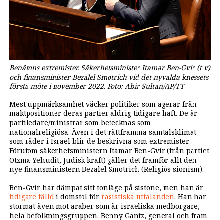
Benämns extremister. Säkerhetsminister Itamar Ben-Gvir (t v)
och finansminister Bezalel Smotrich vid det nyvalda knessets
första möte i november 2022. Foto: Abir Sultan/AP/TT
Mest uppmärksamhet väcker politiker som agerar från
maktpositioner deras partier aldrig tidigare haft. De är
partiledare/ministrar som betecknas som
nationalreligiösa. Även i det rättframma samtalsklimat
som råder i Israel blir de beskrivna som extremister.
Förutom säkerhetsministern Itamar Ben-Gvir (från partiet
Otzma Yehudit, Judisk kraft) gäller det framför allt den
nye finansministern Bezalel Smotrich (Religiös sionism).
Ben-Gvir har dämpat sitt tonläge på sistone, men han är
tidigare fälld
i domstol för
rasistiska uttalanden
. Han har
stormat även mot araber som är israeliska medborgare,
hela befolkningsgruppen. Benny Gantz, general och fram