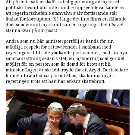
Att på detta sätt avskaffa rättslig prövning av lagar och
politiska beslut blir inte mindre uppseendeväckande av
att regeringschefen Netanyahu själv fortfarande står
åtalad för korruption. (Så länge det inte finns en fällande
dom som vunnit laga kraft kan en regeringschef i Israel
stanna kvar på sin post.)
Andra som nu bär ministerportfölj är kända för sin
måttliga respekt för rättsväsendet. I samband med
regeringens tillträde godkände parlamentet, med sin nya
sammansättning sedan valet, en lagändring som gör det
möjligt för en person som är dömd för brott att bli
minister. Lagen är skräddarsydd för att Aryeh Deri, ledare
för det ultraortodoxa partiet Shas, ska kunna ingå i
regeringen trots att han har erkänt skattebrott.