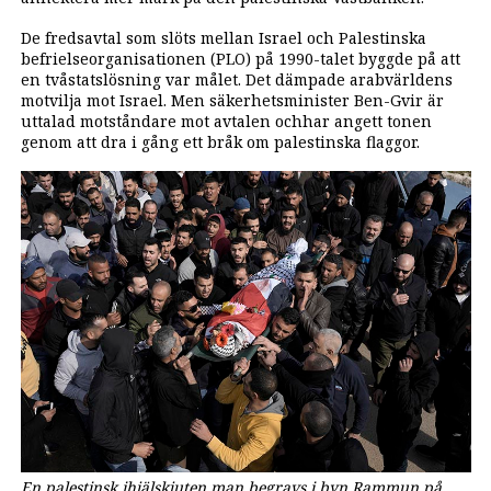
De fredsavtal som slöts mellan Israel och Palestinska
befrielseorganisationen (PLO) på 1990-talet byggde på att
en tvåstatslösning var målet. Det dämpade arabvärldens
motvilja mot Israel. Men säkerhetsminister Ben-Gvir är
uttalad motståndare mot avtalen ochhar angett tonen
genom att dra i gång ett bråk om palestinska flaggor.
En palestinsk ihjälskjuten man begravs i byn Rammun på