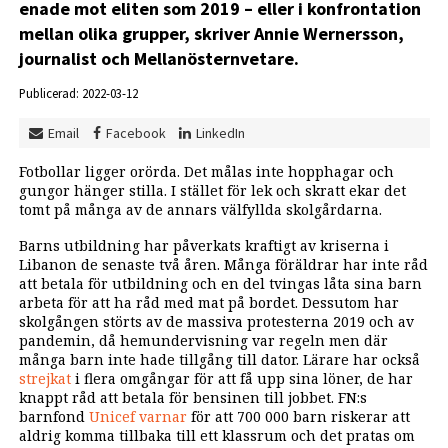
enade mot eliten som 2019 – eller i konfrontation
mellan olika grupper, skriver Annie Wernersson,
journalist och Mellanösternvetare.
Publicerad: 2022-03-12
Email
Facebook
LinkedIn
Fotbollar ligger orörda. Det målas inte hopphagar och
gungor hänger stilla. I stället för lek och skratt ekar det
tomt på många av de annars välfyllda skolgårdarna.
Barns utbildning har påverkats kraftigt av kriserna i
Libanon de senaste två åren. Många föräldrar har inte råd
att betala för utbildning och en del tvingas låta sina barn
arbeta för att ha råd med mat på bordet. Dessutom har
skolgången störts av de massiva protesterna 2019 och av
pandemin, då hemundervisning var regeln men där
många barn inte hade tillgång till dator. Lärare har också
strejkat
i flera omgångar för att få upp sina löner, de har
knappt råd att betala för bensinen till jobbet. FN:s
barnfond
Unicef varnar
för att 700 000 barn riskerar att
aldrig komma tillbaka till ett klassrum och det pratas om