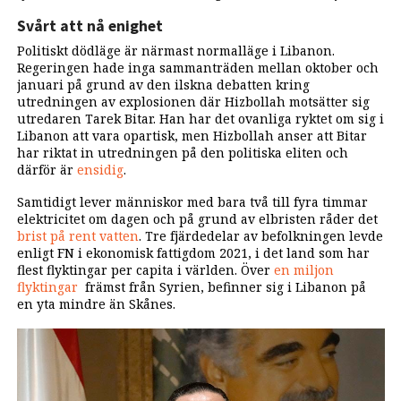
Svårt att nå enighet
Politiskt dödläge är närmast normalläge i Libanon.
Regeringen hade inga sammanträden mellan oktober och
januari på grund av den ilskna debatten kring
utredningen av explosionen där Hizbollah motsätter sig
utredaren Tarek Bitar. Han har det ovanliga ryktet om sig i
Libanon att vara opartisk, men Hizbollah anser att Bitar
har riktat in utredningen på den politiska eliten och
därför är
ensidig
.
Samtidigt lever människor med bara två till fyra timmar
elektricitet om dagen och på grund av elbristen råder det
brist på rent vatten
. Tre fjärdedelar av befolkningen levde
enligt FN i ekonomisk fattigdom 2021, i det land som har
flest flyktingar per capita i världen. Över
en miljon
flyktingar
främst från Syrien, befinner sig i Libanon på
en yta mindre än Skånes.