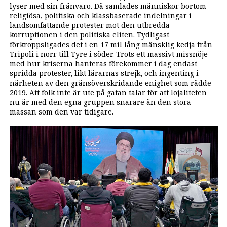
lyser med sin frånvaro. Då samlades människor bortom
religiösa, politiska och klassbaserade indelningar i
landsomfattande protester mot den utbredda
korruptionen i den politiska eliten. Tydligast
förkroppsligades det i en 17 mil lång mänsklig kedja från
Tripoli i norr till Tyre i söder. Trots ett massivt missnöje
med hur kriserna hanteras förekommer i dag endast
spridda protester, likt lärarnas strejk, och ingenting i
närheten av den gränsöverskridande enighet som rådde
2019. Att folk inte är ute på gatan talar för att lojaliteten
nu är med den egna gruppen snarare än den stora
massan som den var tidigare.