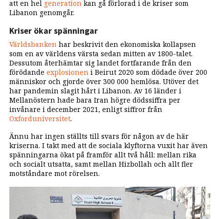
att en hel
generation
kan gå förlorad i de kriser som
Libanon genomgår.
Kriser ökar spänningar
Världsbanken
har beskrivit den ekonomiska kollapsen
som en av världens värsta sedan mitten av 1800-talet.
Dessutom återhämtar sig landet fortfarande från den
förödande
explosionen
i Beirut 2020 som dödade över 200
människor och gjorde över 300 000 hemlösa. Utöver det
har pandemin slagit hårt i Libanon. Av 16 länder i
Mellanöstern hade bara Iran högre dödssiffra per
invånare i december 2021, enligt siffror från
Oxforduniversitet
.
Ännu har ingen ställts till svars för någon av de här
kriserna. I takt med att de sociala klyftorna vuxit har även
spänningarna ökat på framför allt två håll: mellan rika
och socialt utsatta, samt mellan Hizbollah och allt fler
motståndare mot rörelsen.