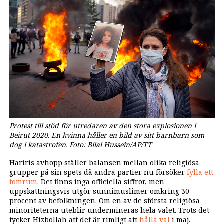
Protest till stöd för utredaren av den stora explosionen i
Beirut 2020. En kvinna håller en bild av sitt barnbarn som
dog i katastrofen. Foto: Bilal Hussein/AP/TT
Hariris avhopp ställer balansen mellan olika religiösa
grupper på sin spets då andra partier nu försöker
fylla ett
tomrum
. Det finns inga officiella siffror, men
uppskattningsvis utgör sunnimuslimer omkring 30
procent av befolkningen. Om en av de största religiösa
minoriteterna uteblir undermineras hela valet. Trots det
tycker Hizbollah att det är rimligt att
hålla val
i maj.