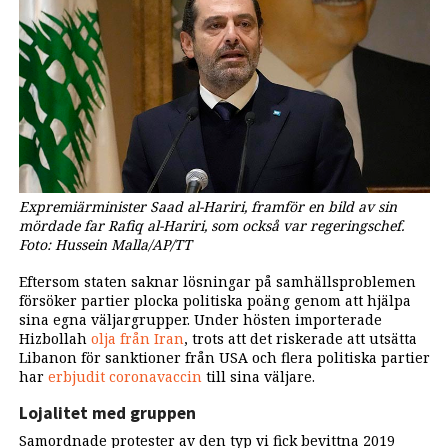
Expremiärminister Saad al-Hariri, framför en bild av sin
mördade far Rafiq al-Hariri, som också var regeringschef.
Foto: Hussein Malla/AP/TT
Eftersom staten saknar lösningar på samhällsproblemen
försöker partier plocka politiska poäng genom att hjälpa
sina egna väljargrupper. Under hösten importerade
Hizbollah
olja från Iran
, trots att det riskerade att utsätta
Libanon för sanktioner från USA och flera politiska partier
har
erbjudit coronavaccin
till sina väljare.
Lojalitet med gruppen
Samordnade protester av den typ vi fick bevittna 2019