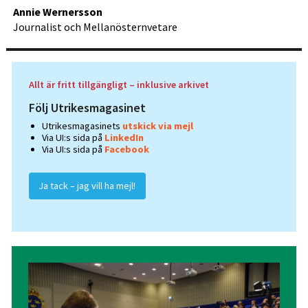
Annie Wernersson
Journalist och Mellanösternvetare
Allt är fritt tillgängligt – inklusive arkivet
Följ Utrikesmagasinet
Utrikesmagasinets
utskick via mejl
Via UI:s sida på
LinkedIn
Via UI:s sida på
Facebook
Ja tack – jag vill ha mejl!