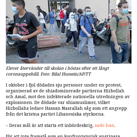
Elever återvänder till skolan i höstas efter ett långt
coronauppehåll. Foto: Bilal Hussein/AP/TT
I oktober i fjol dödades sju personer under en protest,
organiserad av de shiadominerade partierna Hizbollah
och Amal, mot den infekterade nationella utredningen av
explosionen. De dödade var shiamuslimer, vilket
Hizbollahs ledare Hassan Nasrallah såg som ett angrepp
från det kristna partiet Libanesiska styrkorna.
– Deras mål är att starta ett inbördeskrig,
sade han
.
För att inte framstå som en konfrontatorisk angripare