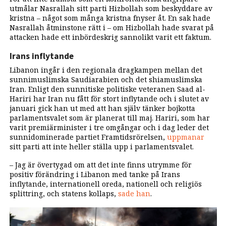
utmålar Nasrallah sitt parti Hizbollah som beskyddare av
kristna – något som många kristna fnyser åt. En sak hade
Nasrallah åtminstone rätt i – om Hizbollah hade svarat på
attacken hade ett inbördeskrig sannolikt varit ett faktum.
Irans inflytande
Libanon ingår i den regionala dragkampen mellan det
sunnimuslimska Saudiarabien och det shiamuslimska
Iran. Enligt den sunnitiske politiske veteranen Saad al-
Hariri har Iran nu fått för stort inflytande och i slutet av
januari gick han ut med att han själv tänker bojkotta
parlamentsvalet som är planerat till maj. Hariri, som har
varit premiärminister i tre omgångar och i dag leder det
sunnidominerade partiet Framtidsrörelsen,
uppmanar
sitt parti att inte heller ställa upp i parlamentsvalet.
– Jag är övertygad om att det inte finns utrymme för
positiv förändring i Libanon med tanke på Irans
inflytande, internationell oreda, nationell och religiös
splittring, och statens kollaps,
sade han
.