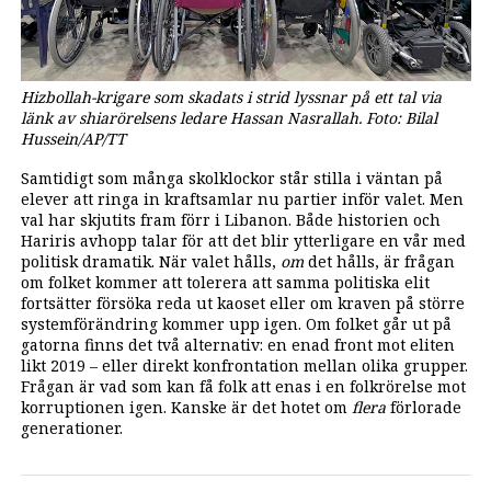
Hizbollah-krigare som skadats i strid lyssnar på ett tal via
länk av shiarörelsens ledare Hassan Nasrallah. Foto: Bilal
Hussein/AP/TT
Samtidigt som många skolklockor står stilla i väntan på
elever att ringa in kraftsamlar nu partier inför valet. Men
val har skjutits fram förr i Libanon. Både historien och
Hariris avhopp talar för att det blir ytterligare en vår med
politisk dramatik. När valet hålls,
om
det hålls, är frågan
om folket kommer att tolerera att samma politiska elit
fortsätter försöka reda ut kaoset eller om kraven på större
systemförändring kommer upp igen. Om folket går ut på
gatorna finns det två alternativ: en enad front mot eliten
likt 2019 – eller direkt konfrontation mellan olika grupper.
Frågan är vad som kan få folk att enas i en folkrörelse mot
korruptionen igen. Kanske är det hotet om
flera
förlorade
generationer.