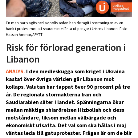
En man har slagits ned av polis sedan han deltagit i stormningen av en
bank i protest mot att sparare inte får ta ut pengar i krisens Libanon. Foto:
Hassan Ammar/AP/TT
Risk för förlorad generation i
Libanon
ANALYS.
I den medieskugga som kriget i Ukraina
kastat över övriga världen går Libanon mot
kollaps. Valutan har tappat över 90 procent på tre
år. De regionala stormakterna Iran och
Saudiarabien sliter i landet. Spänningarna ökar
mellan mäktiga shiarörelsen Hizbollah och dess
motståndare, liksom mellan välbärgade och
ekonomiskt utsatta. Det val som ska hållas i maj
väntas leda till gatuprotester. Frågan är om de blir