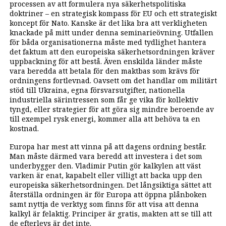
processen av att formulera nya säkerhetspolitiska
doktriner – en strategisk kompass för EU och ett strategiskt
koncept för Nato. Kanske är det lika bra att verkligheten
knackade på mitt under denna seminarieövning. Utfallen
för båda organisationerna måste med tydlighet hantera
det faktum att den europeiska säkerhetsordningen kräver
uppbackning för att bestå. Även enskilda länder måste
vara beredda att betala för den maktbas som krävs för
ordningens fortlevnad. Oavsett om det handlar om militärt
stöd till Ukraina, egna försvarsutgifter, nationella
industriella särintressen som får ge vika för kollektiv
tyngd, eller strategier för att göra sig mindre beroende av
till exempel rysk energi, kommer alla att behöva ta en
kostnad.
Europa har mest att vinna på att dagens ordning består.
Man måste därmed vara beredd att investera i det som
underbygger den. Vladimir Putin gör kalkylen att väst
varken är enat, kapabelt eller villigt att backa upp den
europeiska säkerhetsordningen. Det långsiktiga sättet att
återställa ordningen är för Europa att öppna plånboken
samt nyttja de verktyg som finns för att visa att denna
kalkyl är felaktig. Principer är gratis, makten att se till att
de efterlevs är det inte.