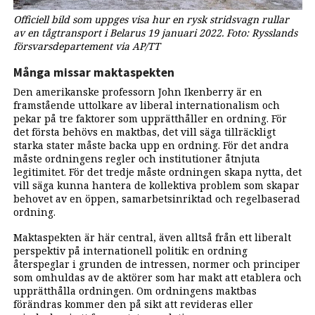
Officiell bild som uppges visa hur en rysk stridsvagn rullar
av en tågtransport i Belarus 19 januari 2022. Foto: Rysslands
försvarsdepartement via AP/TT
Många missar maktaspekten
Den amerikanske professorn John Ikenberry är en
framstående uttolkare av liberal internationalism och
pekar på tre faktorer som upprätthåller en ordning. För
det första behövs en maktbas, det vill säga tillräckligt
starka stater måste backa upp en ordning. För det andra
måste ordningens regler och institutioner åtnjuta
legitimitet. För det tredje måste ordningen skapa nytta, det
vill säga kunna hantera de kollektiva problem som skapar
behovet av en öppen, samarbetsinriktad och regelbaserad
ordning.
Maktaspekten är här central, även alltså från ett liberalt
perspektiv på internationell politik: en ordning
återspeglar i grunden de intressen, normer och principer
som omhuldas av de aktörer som har makt att etablera och
upprätthålla ordningen. Om ordningens maktbas
förändras kommer den på sikt att revideras eller