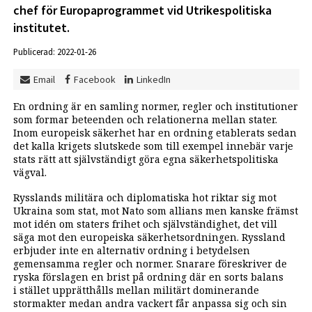
chef för Europaprogrammet vid Utrikespolitiska
institutet.
Publicerad: 2022-01-26
Email
Facebook
LinkedIn
En ordning är en samling normer, regler och institutioner
som formar beteenden och relationerna mellan stater.
Inom europeisk säkerhet har en ordning etablerats sedan
det kalla krigets slutskede som till exempel innebär varje
stats rätt att självständigt göra egna säkerhetspolitiska
vägval.
Rysslands militära och diplomatiska hot riktar sig mot
Ukraina som stat, mot Nato som allians men kanske främst
mot idén om staters frihet och självständighet, det vill
säga mot den europeiska säkerhetsordningen. Ryssland
erbjuder inte en alternativ ordning i betydelsen
gemensamma regler och normer. Snarare föreskriver de
ryska förslagen en brist på ordning där en sorts balans
i stället upprätthålls mellan militärt dominerande
stormakter medan andra vackert får anpassa sig och sin