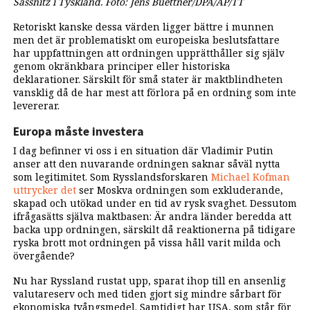
Sassnitz i Tyskland. Foto: Jens Buettner/DPA/AP/TT
Retoriskt kanske dessa värden ligger bättre i munnen
men det är problematiskt om europeiska beslutsfattare
har uppfattningen att ordningen upprätthåller sig själv
genom okränkbara principer eller historiska
deklarationer. Särskilt för små stater är maktblindheten
vansklig då de har mest att förlora på en ordning som inte
levererar.
Europa måste investera
I dag befinner vi oss i en situation där Vladimir Putin
anser att den nuvarande ordningen saknar såväl nytta
som legitimitet. Som Rysslandsforskaren
Michael Kofman
uttrycker det
ser Moskva ordningen som exkluderande,
skapad och utökad under en tid av rysk svaghet. Dessutom
ifrågasätts själva maktbasen: Är andra länder beredda att
backa upp ordningen, särskilt då reaktionerna på tidigare
ryska brott mot ordningen på vissa håll varit milda och
övergående?
Nu har Ryssland rustat upp, sparat ihop till en ansenlig
valutareserv och med tiden gjort sig mindre sårbart för
ekonomiska tvångsmedel. Samtidigt har USA, som står för