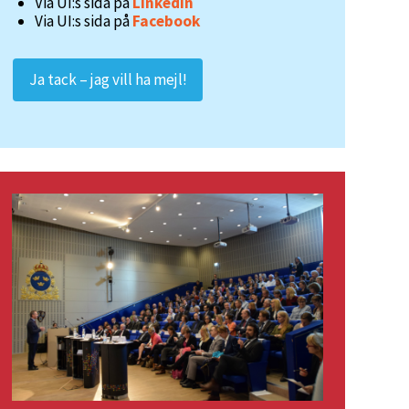
Via UI:s sida på
LinkedIn
Via UI:s sida på
Facebook
Ja tack – jag vill ha mejl!