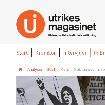
Hoppa
till
huvudinnehållet
Start
Krönikor
Intervjuer
In E
Analyser
2021
Mars
Makten över maten