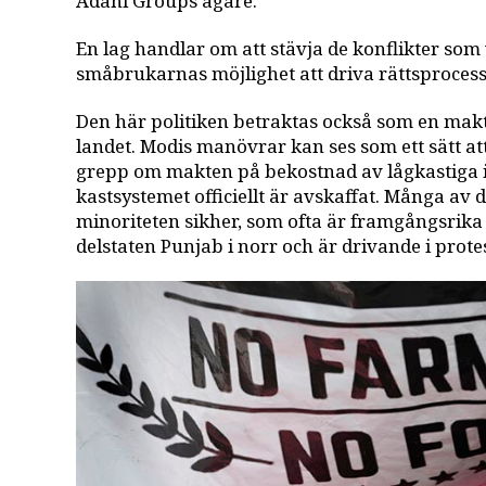
Adani Groups ägare.
En lag handlar om att stävja de konflikter so
småbrukarnas möjlighet att driva rättsproces
Den här politiken betraktas också som en ma
landet. Modis manövrar kan ses som ett sätt at
grepp om makten på bekostnad av lågkastiga i
kastsystemet officiellt är avskaffat. Många av d
minoriteten sikher, som ofta är framgångsrika b
delstaten Punjab i norr och är drivande i prote