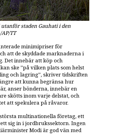
 utanför staden Gauhati i den
h/AP/TT
anterade minimipriser för
 och att de skyddade marknaderna i
g. Det innebär att köp och
kan ske ”på vilken plats som helst
ing och lagring”, skriver tidskriften
längre att kunna begränsa hur
här, anser bönderna, innebär en
re skötts inom varje delstat, och
t att spekulera på råvaror.
största multinationella företag, ett
tt sig in i jordbrukssektorn. Ingen
miärminister Modi är god vän med