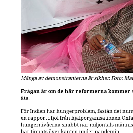
Många av demonstranterna är sikher. Foto:
Man
Frågan är om de här reformerna kommer
a
äta.
För Indien har hungerproblem, fastän det num
en rapport i fjol från hjälporganisationen Ox
hungernivåerna snabbt när miljontals männi
har tippats över kanten under pandemin.