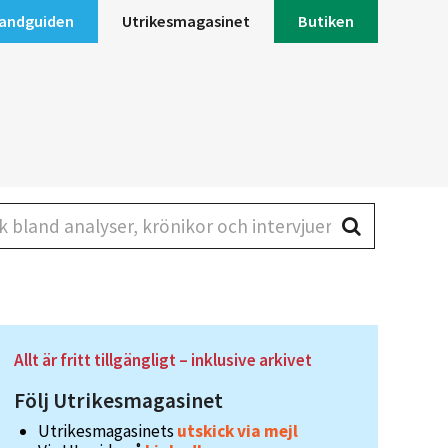
andguiden
Utrikesmagasinet
Butiken
land analyser, krönikor och intervjuer
Allt är fritt tillgängligt – inklusive arkivet
Följ Utrikesmagasinet
Utrikesmagasinets
utskick via mejl