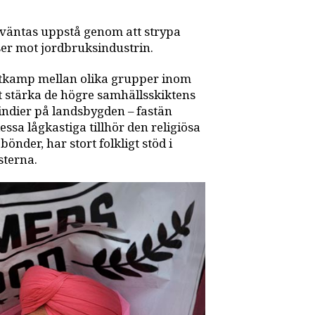
m väntas uppstå genom att strypa
ser mot jordbruksindustrin.
ktkamp mellan olika grupper inom
t stärka de högre samhällsskiktens
ndier på landsbygden –­ fastän
essa lågkastiga tillhör den religiösa
önder, har stort folkligt stöd i
sterna.