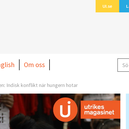
UI.se
L
Sök b
nglish
Om oss
: Indisk konflikt när hungern hotar