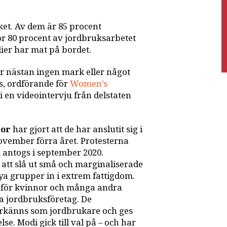
ket. Av dem är 85 procent
ör 80 procent av jordbruksarbetet
dier har mat på bordet.
r nästan ingen mark eller något
is, ordförande för
Women’s
 i en videointervju från delstaten
nor
har gjort att de har anslutit sig i
ovember förra året. Protesterna
m antogs i september 2020.
r att slå ut små och marginaliserade
ya grupper in i extrem fattigdom.
a för kvinnor och många andra
a jordbruksföretag. De
erkänns som jordbrukare och ges
lse. Modi gick till val på – och har