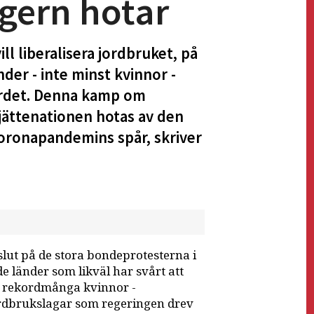
ngern hotar
ll liberalisera jordbruket, på
der - inte minst kvinnor -
bordet. Denna kamp om
jättenationen hotas av den
coronapandemins spår, skriver
slut på de stora bondeprotesterna i
e länder som likväl har svårt att
m rekordmånga kvinnor -
ordbrukslagar som regeringen drev