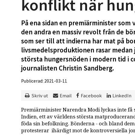
konflikt när hu
På ena sidan en premiärminister som vi
den andra en massiv revolt från de bön
som ser till att indierna har mat på 
livsmedelsproduktionen rasar medan 
största hungersnöden i modern tid i 
journalisten Christin Sandberg.
Publicerad: 2021-03-11
Skriv ut
Email
Facebook
LinkedIn
Premiärminister Narendra Modi lyckas inte få 
Indien, ett av världens största matproducerand
föda sin befolkning. Bönderna - och bland de
protesterar ihärdigt mot de kontroversiella j