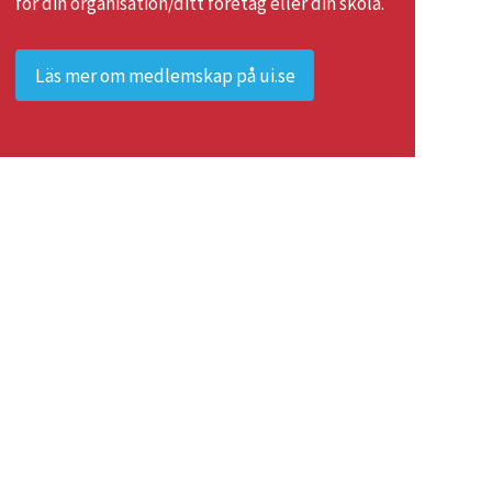
för din organisation/ditt företag eller din skola.
Läs mer om medlemskap på ui.se