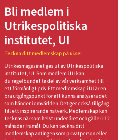
Bli medlem i
Utrikespolitiska
institutet, UI
Teckna ditt medlemskap på ui.se!
Utrikesmagasinet ges ut av Utrikespolitiska
institutet, UI. Som medlem i UI kan
du regelbundet ta del av vår verksamhet till
ett förmånligt pris. Ett medlemskap i UI är en
bra utgångspunkt för att kunna analysera det
som händer i omvärlden. Det ger också tillgång
till ett inspirerande nätverk. Medlemskap kan
tecknas när som helst under året och gäller i 12
månader framåt. Du kan teckna ditt
medlemskap antingen som privatperson eller