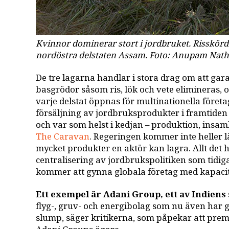
Kvinnor dominerar stort i jordbruket. Risskörd
nordöstra delstaten Assam. Foto: Anupam Nat
De tre lagarna handlar i stora drag om att gar
basgrödor såsom ris, lök och vete elimineras,
varje delstat öppnas för multinationella företa
försäljning av jordbruksprodukter i framtiden 
och var som helst i kedjan – produktion, insaml
The Caravan
. Regeringen kommer inte heller 
mycket produkter en aktör kan lagra. Allt det 
centralisering av jordbrukspolitiken som tidiga
kommer att gynna globala företag med kapacite
Ett exempel är Adani Group, ett av Indiens
flyg-, gruv- och energibolag som nu även har ge
slump, säger kritikerna, som påpekar att pre