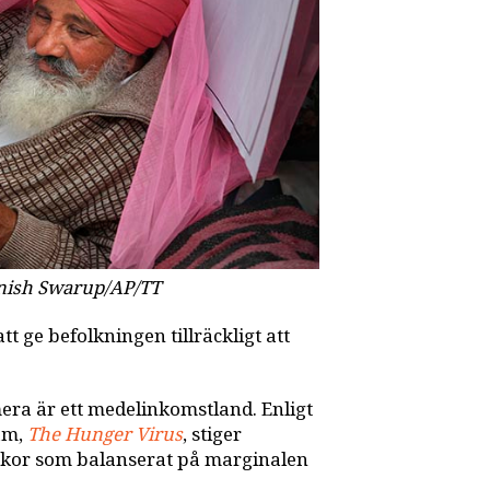
ish Swarup/AP/TT
tt ge befolkningen tillräckligt att
era är ett medelinkomstland. Enligt
fam,
The Hunger Virus
, stiger
skor som balanserat på marginalen