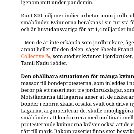
igenom mitt under pandemin.
Runt 800 miljoner indier arbetar inom jordbru
småbönder. Kvinnorna beräknas i sin tur stå f
och är huvudansvariga för att 1,4 miljarder in
– Men de är inte erkända som jordbrukare, äge
annat heller för den delen, säger Sheelu Franc
Collective
, som stödjer kvinnor i jordbruket,
Tamil Nadu i söder.
Den ohållbara situationen för många kvin
massor till bondeprotesterna, som inleddes i n
beror på ett raseri mot tre jordbrukslagar, so
Motståndarna till lagarna anser att de riskera
bönder i enorm skala, orsaka svält och driva n
Lagarna, argumenterar de, skulle omöjliggör
småbönder att konkurrera med multinationell
protesterande kvinnorna kräver också att de 
rätt till mark. Bakom raseriet finns stor besvike