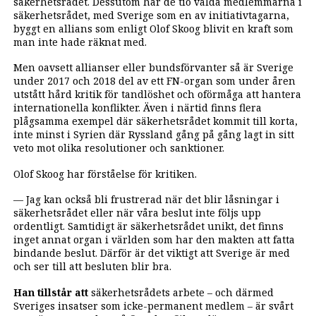
säkerhetsrådet. Dessutom har de tio valda medlemmarna i
säkerhetsrådet, med Sverige som en av initiativtagarna,
byggt en allians som enligt Olof Skoog blivit en kraft som
man inte hade räknat med.
Men oavsett allianser eller bundsförvanter så är Sverige
under 2017 och 2018 del av ett FN-organ som under åren
utstått hård kritik för tandlöshet och oförmåga att hantera
internationella konflikter. Även i närtid finns flera
plågsamma exempel där säkerhetsrådet kommit till korta,
inte minst i Syrien där Ryssland gång på gång lagt in sitt
veto mot olika resolutioner och sanktioner.
Olof Skoog har förståelse för kritiken.
— Jag kan också bli frustrerad när det blir låsningar i
säkerhetsrådet eller när våra beslut inte följs upp
ordentligt. Samtidigt är säkerhetsrådet unikt, det finns
inget annat organ i världen som har den makten att fatta
bindande beslut. Därför är det viktigt att Sverige är med
och ser till att besluten blir bra.
Han tillstår att
säkerhetsrådets arbete – och därmed
Sveriges insatser som icke-permanent medlem – är svårt