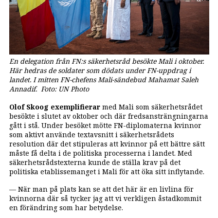
En delegation från FN:s säkerhetsråd besökte Mali i oktober.
Här hedras de soldater som dödats under FN-uppdrag i
landet. I mitten FN-chefens Mali-sändebud Mahamat Saleh
Annadif. Foto: UN Photo
Olof Skoog exemplifierar
med Mali som säkerhetsrådet
besökte i slutet av oktober och där fredsansträngningarna
gått i stå. Under besöket mötte FN-diplomaterna kvinnor
som aktivt använde textavsnitt i säkerhetsrådets
resolution där det stipuleras att kvinnor på ett bättre sätt
måste få delta i de politiska processerna i landet. Med
säkerhetsrådstexterna kunde de ställa krav på det
politiska etablissemanget i Mali för att öka sitt inflytande.
— När man på plats kan se att det här är en livlina för
kvinnorna där så tycker jag att vi verkligen åstadkommit
en förändring som har betydelse.