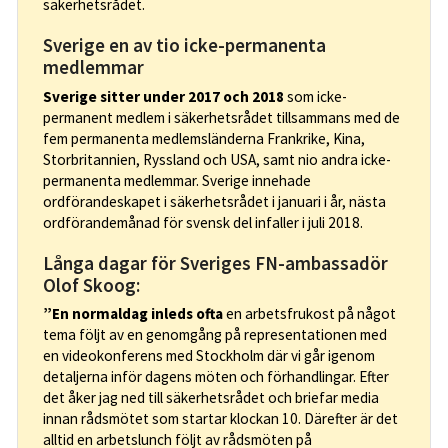
säkerhetsrådet.
Sverige en av tio icke-permanenta
medlemmar
Sverige sitter under 2017 och 2018
som icke-
permanent medlem i säkerhetsrådet tillsammans med de
fem permanenta medlemsländerna Frankrike, Kina,
Storbritannien, Ryssland och USA, samt nio andra icke-
permanenta medlemmar. Sverige innehade
ordförandeskapet i säkerhetsrådet i januari i år, nästa
ordförandemånad för svensk del infaller i juli 2018.
Långa dagar för Sveriges FN-ambassadör
Olof Skoog:
”En normaldag inleds ofta
en arbetsfrukost på något
tema följt av en genomgång på representationen med
en videokonferens med Stockholm där vi går igenom
detaljerna inför dagens möten och förhandlingar. Efter
det åker jag ned till säkerhetsrådet och briefar media
innan rådsmötet som startar klockan 10. Därefter är det
alltid en arbetslunch följt av rådsmöten på