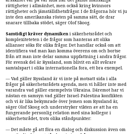
rättigheter i allmänhet, men också kring kvinnors
rättigheter och jämställdhetsfrågor. I de frågorna hör vi ju
inte den amerikanska rösten på samma sätt, de drar
snarare tillbaka stödet, säger Olof Skoog.
Samtidigt kräver dynamiken
i säkerhetsrådet och
komplexiteteten i de frågor som hanteras att olika
allianser söks för olika frågor. Det handlar också om att
identifiera vad man kan komma överens om och bortse
från att man inte delar samma uppfattning i andra frågor.
För svensk del är Ryssland, som blivit en allt svårare
samtalspart i olika internationella fora, ett bra exempel.
— Vad gäller Ryssland är vi inte på motsatt sida i alla
frågor på säkerhetsrådets agenda, men vi håller inte med
varandra vad gäller exempelvis Ukraina. Däremot har vi
nästan en samsyn vad gäller Israel-Palestina konflikten
och vi är lika bekymrade över Jemen som Ryssland är,
säger Olof Skoog och understryker vikten av att ha en
fungerande personlig relation med sina kollegor i
säkerhetsrådet, trots olika ståndpunkter:
— Det måste gå att föra en dialog och diskussion även om