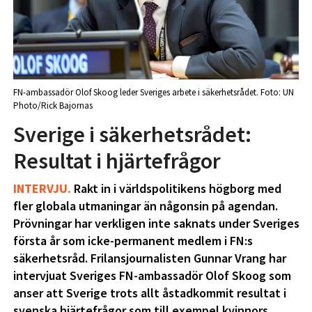
FN-ambassadör Olof Skoog leder Sveriges arbete i säkerhetsrådet. Foto: UN
Photo/Rick Bajornas
Sverige i säkerhetsrådet:
Resultat i hjärtefrågor
INTERVJU.
Rakt in i världspolitikens högborg med
fler globala utmaningar än någonsin på agendan.
Prövningar har verkligen inte saknats under Sveriges
första år som icke-permanent medlem i FN:s
säkerhetsråd. Frilansjournalisten Gunnar Vrang har
intervjuat Sveriges FN-ambassadör Olof Skoog som
anser att Sverige trots allt åstadkommit resultat i
svenska hjärtefrågor som till exempel kvinnors