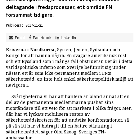
deltagande i fredsprocesser, ett område FN
försummat tidigare.
Publicerad: 2017-11-21
Email
Facebook
LinkedIn
Kriserna i Nordkorea,
Syrien, Jemen, Sydsudan och
Kongo för att nämna några. En svagare amerikansk röst
och ett Ryssland som i många fall obstruerar. Det är i detta
världspolitiska inferno som Sverige befunnit sig under
nästan ett år som icke-permanent medlem i FN:s
säkerhetsråd, en inte helt enkel säkerhetspolitisk miljö att
navigera i.
— Svårigheterna vi har att hantera är bland annat att en
del av de permanenta medlemmarna pushar sina
motståndare till ett veto för att markera i olika frågor. Men
där har vi lyckats mobilisera resten av
säkerhetsrådskretsen för att undvika konfrontationer, så
på så sätt har vi bidragit till en bättre stämning i
säkerhetsrådet, säger Olof Skoog, Sveriges FN-
ambassadör.