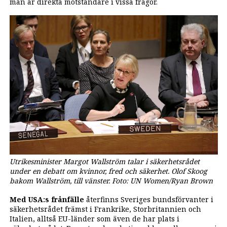
man är direkta motståndare i vissa frågor.
Utrikesminister Margot Wallström talar i säkerhetsrådet
under en debatt om kvinnor, fred och säkerhet. Olof Skoog
bakom Wallström, till vänster. Foto: UN Women/Ryan Brown
Med USA:s frånfälle
återfinns Sveriges bundsförvanter i
säkerhetsrådet främst i Frankrike, Storbritannien och
Italien, alltså EU-länder som även de har plats i