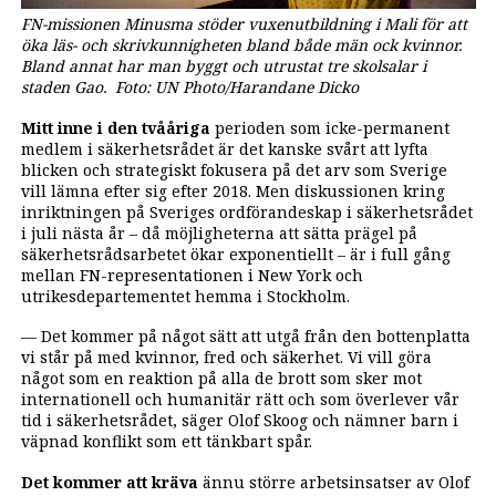
FN-missionen Minusma stöder vuxenutbildning i Mali för att
öka läs- och skrivkunnigheten bland både män ock kvinnor.
Bland annat har man byggt och utrustat tre skolsalar i
staden Gao. Foto: UN Photo/Harandane Dicko
Mitt inne i den tvååriga
perioden som icke-permanent
medlem i säkerhetsrådet är det kanske svårt att lyfta
blicken och strategiskt fokusera på det arv som Sverige
vill lämna efter sig efter 2018. Men diskussionen kring
inriktningen på Sveriges ordförandeskap i säkerhetsrådet
i juli nästa år – då möjligheterna att sätta prägel på
säkerhetsrådsarbetet ökar exponentiellt – är i full gång
mellan FN-representationen i New York och
utrikesdepartementet hemma i Stockholm.
— Det kommer på något sätt att utgå från den bottenplatta
vi står på med kvinnor, fred och säkerhet. Vi vill göra
något som en reaktion på alla de brott som sker mot
internationell och humanitär rätt och som överlever vår
tid i säkerhetsrådet, säger Olof Skoog och nämner barn i
väpnad konflikt som ett tänkbart spår.
Det kommer att kräva
ännu större arbetsinsatser av Olof