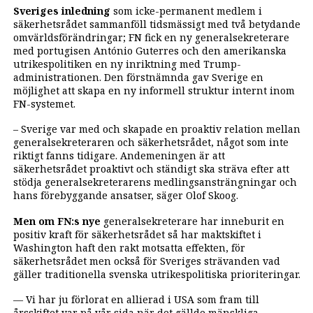
Sveriges inledning
som icke-permanent medlem i
säkerhetsrådet sammanföll tidsmässigt med två betydande
omvärldsförändringar; FN fick en ny generalsekreterare
med portugisen António Guterres och den amerikanska
utrikespolitiken en ny inriktning med Trump-
administrationen. Den förstnämnda gav Sverige en
möjlighet att skapa en ny informell struktur internt inom
FN-systemet.
– Sverige var med och skapade en proaktiv relation mellan
generalsekreteraren och säkerhetsrådet, något som inte
riktigt fanns tidigare. Andemeningen är att
säkerhetsrådet proaktivt och ständigt ska sträva efter att
stödja generalsekreterarens medlingsansträngningar och
hans förebyggande ansatser, säger Olof Skoog.
Men om FN:s nye
generalsekreterare har inneburit en
positiv kraft för säkerhetsrådet så har maktskiftet i
Washington haft den rakt motsatta effekten, för
säkerhetsrådet men också för Sveriges strävanden vad
gäller traditionella svenska utrikespolitiska prioriteringar.
— Vi har ju förlorat en allierad i USA som fram till
årsskiftet var på vår sida när det gällde mänskliga