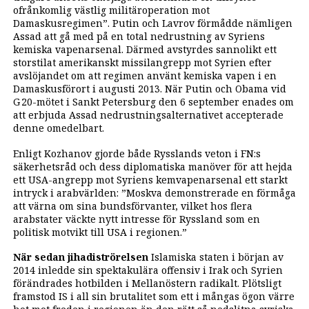
ofrånkomlig västlig militäroperation mot
Damaskusregimen”. Putin och Lavrov förmådde nämligen
Assad att gå med på en total nedrustning av Syriens
kemiska vapenarsenal. Därmed avstyrdes sannolikt ett
storstilat amerikanskt missilangrepp mot Syrien efter
avslöjandet om att regimen använt kemiska vapen i en
Damaskus­förort i augusti 2013. När Putin och Obama vid
G 20-mötet i Sankt Petersburg den 6 september ­enades om
att erbjuda Assad nedrustningsalter­nativet accepterade
denne omedelbart.
Enligt Kozhanov gjorde både Rysslands veton i FN:s
säkerhetsråd och dess diplomatiska manöver för att hejda
ett USA-angrepp mot Syriens kemvapenarsenal ett starkt
intryck i arabvärlden: ”Moskva demonstrerade en förmåga
att värna om sina bundsförvanter, vilket hos flera
arabstater väckte nytt intresse för Ryssland som en
politisk motvikt till USA i regionen.”
När sedan jihadiströrelsen
Islamiska staten i början av
2014 inledde sin spektakulära offensiv i Irak och Syrien
förändrades hotbilden i Mellanöstern radikalt. Plötsligt
framstod IS i all sin brutalitet som ett i mångas ögon värre