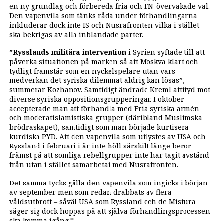
en ny grundlag och förbereda fria och FN-övervakade val.
Den vapenvila som tänks råda under förhandlingarna
inkluderar dock inte IS och Nusrafronten vilka i stället
ska bekrigas av alla inblandade parter.
”Rysslands militära intervention
i Syrien syftade till att
påverka situationen på marken så att Moskva klart och
tydligt framstår som en nyckelspelare utan vars
medverkan det syriska dilemmat aldrig kan lösas”,
summerar Kozhanov. Samtidigt ändrade Kreml attityd mot
diverse syriska oppositionsgrupperingar. I oktober
accepterade man att förhandla med Fria syriska armén
och moderat­islamistiska grupper (däribland Muslimska
brödraskapet), samtidigt som man började kurtisera
kurdiska PYD. Att den vapenvila som utlystes av USA och
Ryssland i februari i år inte höll särskilt länge beror
främst på att somliga rebellgrupper inte har tagit avstånd
från utan i stället samarbetat med Nusrafronten.
Det samma tycks gälla den vapenvila som ingicks i början
av september men som redan drabbats av flera
våldsutbrott – såväl USA som Ryssland och de Mistura
säger sig dock hoppas på att själva förhandlingsprocessen
ska komma igång.*