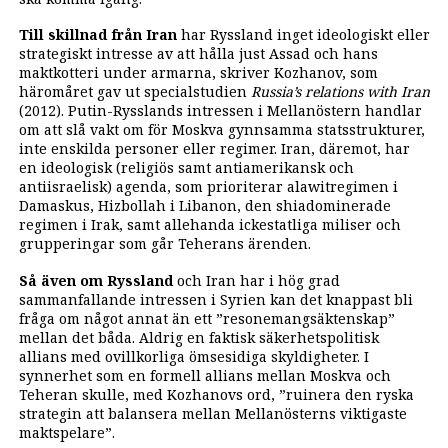
Till skillnad från Iran
har Ryssland ­inget ideologiskt eller
strategiskt ­intresse av att hålla just Assad och hans
maktkotteri under armarna, skriver Kozhanov, som
häromåret gav ut specialstudien
Russia’s relations with Iran
(2012). Putin-Rysslands intressen i Mellanöstern handlar
om att slå vakt om för Moskva gynnsamma statsstrukturer,
inte enskilda personer eller regimer. Iran, däremot, har
en ideologisk (religiös samt antiamerikansk och
antiisraelisk) agenda, som prioriterar alawitregimen i
Damaskus, ­Hizbollah i Libanon, den shiadominerade
regimen i Irak, samt allehanda ickestatliga miliser och
grupperingar som går Teherans ärenden.
Så även om Ryssland
och Iran har i hög grad
sammanfallande intressen i Syrien kan det knappast bli
fråga om något annat än ett ”resonemangsäktenskap”
mellan det båda. Aldrig en faktisk säkerhetspolitisk
allians med ovillkorliga ömsesidiga skyldigheter. I
synnerhet som en formell allians mellan Moskva och
Teheran skulle, med Kozhanovs ord, ”ruinera den ryska
strategin att balansera mellan Mellanösterns viktigaste
maktspelare”.