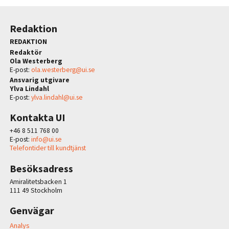
Redaktion
REDAKTION
Redaktör
Ola Westerberg
E-post:
ola.westerberg@ui.se
Ansvarig utgivare
Ylva Lindahl
E-post:
ylva.lindahl@ui.se
Kontakta UI
+46 8 511 768 00
E-post:
info@ui.se
Telefontider till kundtjänst
Besöksadress
Amiralitetsbacken 1
111 49 Stockholm
Genvägar
Analys