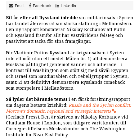
Email
Facebook
LinkedIn
Ett år efter att Ryssland inledde
sin militärinsats i Syrien
har landet återerövrat sin starka ställning i Mellanöstern.
I en ny rapport konstaterar Nikolay Kozhanov att Putin
och Ryssland framför allt har västvärldens felsteg och
passivitet att tacka för sina framgångar.
För Vladimir Putins Ryssland är krigs­insatsen i Syrien
inte ett mål utan ett medel. Målen är: 1) att demonstrera
Moskvas pålitlighet gentemot vänner och allierade – i
kontrast till Washington som stött sig med såväl Egypten
och Israel som Saudiarabien och rebellgrupper i Syrien,
samt: 2) att definitivt demonstrera Rysslands comeback
som storspelare i Mellanöstern.
Så lyder det bärande temat
i en färsk forskningsrapport
om dagens hetaste krishärd:
Russia and the Syrian conflict.
Moscow’s domestic, regional and strategic interests
(Gerlach Press). Den är skriven av Nikolay Kozhanov vid
Chatham House i London, som tidigare varit knuten till
Carnegiestiftelsens Moskvakontor och The Washington
Institute for Near East Policy.