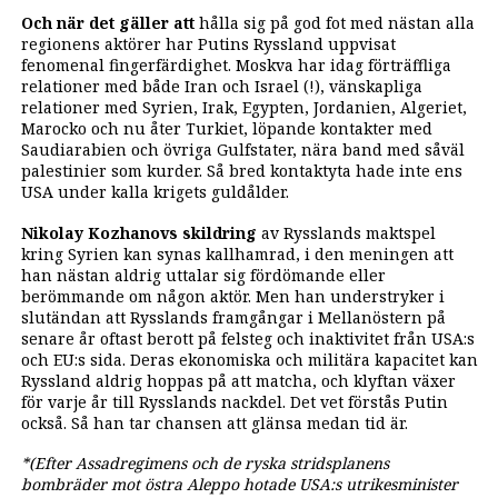
Och när det gäller att
hålla sig på god fot med nästan alla
regionens aktörer har Putins Ryssland uppvisat
fenomenal fingerfärdighet. Moskva har idag förträffliga
relationer med både Iran och Israel (!), vänskapliga
relationer med Syrien, Irak, Egypten, Jordanien, Algeriet,
Marocko och nu åter ­Turkiet, löpande kontakter med
Saudiarabien och övriga Gulfstater, nära band med såväl
palestinier som kurder. Så bred kontaktyta hade inte ens
USA under kalla krigets guldålder.
Nikolay Kozhanovs skildring
av Rysslands maktspel
kring Syrien kan synas kallhamrad, i den meningen att
han nästan aldrig uttalar sig fördömande eller
berömmande om någon aktör. Men han ­understryker i
slutändan att Rysslands framgångar i Mellanöstern på
senare år oftast berott på felsteg och inaktivitet från USA:s
och EU:s sida. Deras ekonomiska och militära kapacitet kan
Ryssland aldrig hoppas på att matcha, och klyftan växer
för varje år till Rysslands nackdel. Det vet förstås Putin
också. Så han tar chansen att glänsa medan tid är.
*(Efter Assadregimens och de ryska stridsplanens
bombräder mot östra Aleppo hotade USA:s utrikesminister