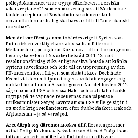
policydokumentet ”Hur trygga säkerheten i Persiska
viken-regionen?” som en markering om att Moskva inte
tänkte acceptera att Bushadministrationen skulle
omvandla denna strategiska havsvik till ett ”amerikanskt
innanhav”.
Men det var först genom
inbördeskriget i Syrien som
Putin fick en verklig chans att visa framfötterna i
Mellanöstern, poängterar Kozhanov. Till en början genom
flera ryska veton i FN:s säkerhetsråd 2011–12, mot
resolutionsförslag vilka enligt Moskva hotade att kränka
Syriens suveränitet och leda till en upprepning av den
FN-intervention i Libyen som slutat i kaos. Dock hade
Kreml vid denna tidpunkt ingen avsikt att engagera sig
militärt för att rädda Assadregimen. När det hösten 2012
såg ut som att USA och vissa Nato- och arabstater tänkte
ingripa på de väpnade rebellernas sida påpekade
utrikesminister Sergej Lavrov att om USA ville ge sig in i
ett tredje krig i Mellanöstern efter dubbelfiaskot i Irak och
Afghanistan – ja så varsågod.
Året därpå tog däremot
Moskva tillfället att ­agera mer
aktivt. Enligt Kozhanov lyckades man då med ”något som
tidigare ansetts omöjligt: att förhindra en tillsynes