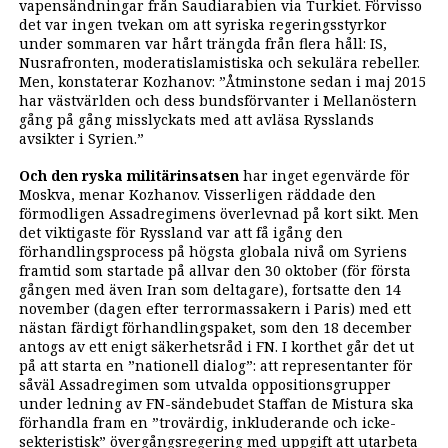
vapensändningar från Saudiarabien via Turkiet. Förvisso
det var ingen tvekan om att syriska regerings­styrkor
under sommaren var hårt trängda från flera håll: IS,
Nusrafronten, moderatislamistiska och sekulära rebeller.
Men, konstaterar Kozhanov: ”Åtminstone sedan i maj 2015
har västvärlden och dess bundsförvanter i Mellanöstern
gång på gång misslyckats med att avläsa Rysslands
avsikter i Syrien.”
Och den ryska militärinsatsen
har inget egenvärde för
Moskva, menar Kozhanov. Visserligen räddade den
förmodligen Assadregimens överlevnad på kort sikt. Men
det viktigaste för Ryssland var att få igång den
förhandlingsprocess på högsta globala nivå om Syriens
framtid som startade på allvar den 30 oktober (för första
gången med även Iran som deltagare), fortsatte den 14
november (dagen efter terrormassakern i Paris) med ett
nästan ­färdigt förhandlingspaket, som den 18 december
antogs av ett enigt säkerhetsråd i FN. I korthet går det ut
på att starta en ”nationell dialog”: att representanter för
såväl Assadregimen som utvalda oppositionsgrupper
under ledning av FN-sändebudet Staffan de Mistura ska
förhandla fram en ”trovärdig, inkluderande och icke-
sekteristisk” övergångsregering med uppgift att utarbeta