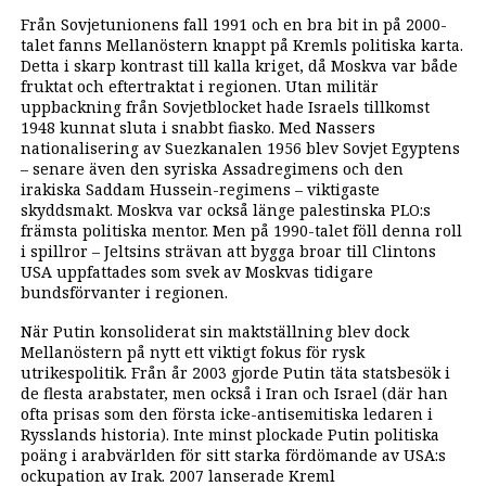
Från Sovjetunionens fall 1991 och en bra bit in på 2000-
talet fanns Mellanöstern knappt på Kremls politiska karta.
Detta i skarp kontrast till kalla kriget, då Moskva var både
fruktat och eftertraktat i regionen. Utan militär
uppbackning från Sovjetblocket hade Israels tillkomst
1948 kunnat sluta i snabbt fiasko. Med Nassers
nationalisering av Suezkanalen 1956 blev Sovjet Egyptens
– senare även den syriska Assadregimens och den
irakiska Saddam Hussein-regimens – viktigaste
skyddsmakt. Moskva var också länge palestinska PLO:s
främsta politiska mentor. Men på 1990-talet föll denna roll
i spillror – Jeltsins strävan att bygga broar till Clintons
USA uppfattades som svek av Moskvas tidigare
bundsförvanter i regionen.
När Putin konsoliderat sin maktställning blev dock
Mellanöstern på nytt ett viktigt fokus för rysk
utrikespolitik. Från år 2003 gjorde Putin täta statsbesök i
de flesta arabstater, men också i Iran och
Israel (där han
ofta prisas som den första icke-antisemitiska ledaren i
Rysslands historia). Inte minst plockade Putin politiska
poäng i arabvärlden för sitt starka fördömande av USA:s
ockupation av Irak. 2007 lanserade Kreml