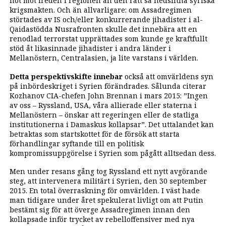
hot mot freden i regionen än den rätt så nedslitna syriska
krigsmakten. Och än allvarligare: om Assadregimen
störtades av IS och/eller konkurrerande jihadister i al-
Qaidastödda Nusrafronten skulle det innebära att en
renodlad terrorstat upprättades som kunde ge kraftfullt
stöd åt likasinnade jihadister i andra länder i
Mellanöstern, Centralasien, ja lite varstans i världen.
Detta perspektivskifte innebar
också att omvärldens syn
på inbördeskriget i Syrien förändrades. Sålunda citerar
Kozhanov CIA-chefen John Brennan i mars 2015: ”Ingen
av oss – Ryssland, USA, våra allierade eller staterna i
Mellanöstern – önskar att regeringen eller de statliga
institutionerna i Damaskus kollapsar”. Det uttalandet kan
betraktas som startskottet för de försök att starta
förhandlingar syftande till en politisk
kompromissuppgörelse i Syrien som pågått alltsedan dess.
Men under resans gång tog Ryssland ett nytt avgörande
steg, att intervenera militärt i Syrien, den 30 september
2015. En total ­överraskning för omvärlden. I väst hade
man tidigare under året spekulerat livligt om att Putin
bestämt sig för att överge Assadregimen innan den
kollapsade ­inför trycket av rebelloffensiver med nya