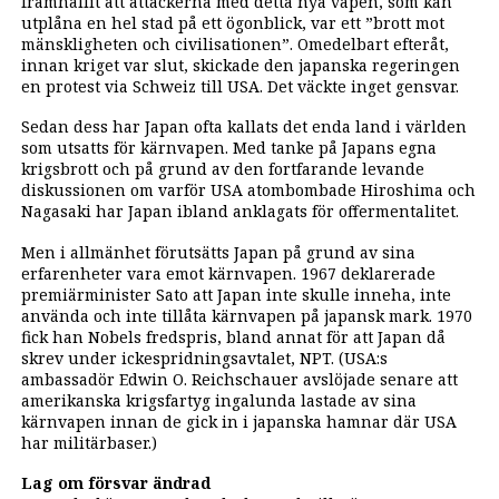
framhållit att attackerna med detta nya vapen, som kan
utplåna en hel stad på ett ögonblick, var ett ”brott mot
mänskligheten och civilisationen”. Omedelbart efteråt,
innan kriget var slut, skickade den japanska regeringen
en protest via Schweiz till USA. Det väckte inget gensvar.
Sedan dess har Japan ofta kallats det enda land i världen
som utsatts för kärnvapen. Med tanke på Japans egna
krigsbrott och på grund av den fortfarande levande
diskussionen om varför USA atombombade Hiroshima och
Nagasaki har Japan ibland anklagats för offermentalitet.
Men i allmänhet förutsätts Japan på grund av sina
erfarenheter vara emot kärnvapen. 1967 deklarerade
premiärminister Sato att Japan inte skulle inneha, inte
använda och inte tillåta kärnvapen på japansk mark. 1970
fick han Nobels fredspris, bland annat för att Japan då
skrev under ickespridningsavtalet, NPT. (USA:s
ambassadör Edwin O. Reichschauer avslöjade senare att
amerikanska krigsfartyg ingalunda lastade av sina
kärnvapen innan de gick in i japanska hamnar där USA
har militärbaser.)
Lag om försvar ändrad