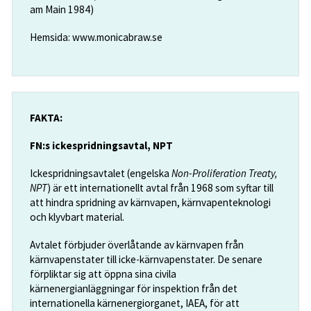
am Main 1984)
Hemsida: www.monicabraw.se
FAKTA:
FN:s ickespridningsavtal, NPT
Ickespridningsavtalet (engelska
Non-Proliferation Treaty,
NPT
) är ett internationellt avtal från 1968 som syftar till
att hindra spridning av kärnvapen, kärnvapenteknologi
och klyvbart material.
Avtalet förbjuder överlåtande av kärnvapen från
kärnvapenstater till icke-kärnvapenstater. De senare
förpliktar sig att öppna sina civila
kärnenergianläggningar för inspektion från det
internationella kärnenergiorganet, IAEA, för att