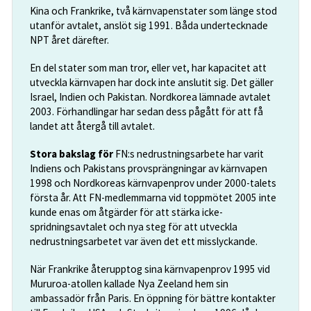
Kina och Frankrike, två kärnvapenstater som länge stod
utanför avtalet, anslöt sig 1991. Båda undertecknade
NPT året därefter.
En del stater som man tror, eller vet, har kapacitet att
utveckla kärnvapen har dock inte anslutit sig. Det gäller
Israel, Indien och Pakistan. Nordkorea lämnade avtalet
2003. Förhandlingar har sedan dess pågått för att få
landet att återgå till avtalet.
Stora bakslag för
FN:s nedrustningsarbete har varit
Indiens och Pakistans provsprängningar av kärnvapen
1998 och Nordkoreas kärnvapenprov under 2000-talets
första år. Att FN-medlemmarna vid toppmötet 2005 inte
kunde enas om åtgärder för att stärka icke-
spridningsavtalet och nya steg för att utveckla
nedrustningsarbetet var även det ett misslyckande.
När Frankrike återupptog sina kärnvapenprov 1995 vid
Mururoa-atollen kallade Nya Zeeland hem sin
ambassadör från Paris. En öppning för bättre kontakter