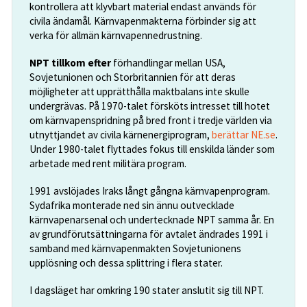
kontrollera att klyvbart material endast används för
civila ändamål. Kärnvapenmakterna förbinder sig att
verka för allmän kärnvapennedrustning.
NPT tillkom efter
förhandlingar mellan USA,
Sovjetunionen och Storbritannien för att deras
möjligheter att upprätthålla maktbalans inte skulle
undergrävas. På 1970-talet försköts intresset till hotet
om kärnvapenspridning på bred front i tredje världen via
utnyttjandet av civila kärnenergiprogram,
berättar NE.se
.
Under 1980-talet flyttades fokus till enskilda länder som
arbetade med rent militära program.
1991 avslöjades Iraks långt gångna kärnvapenprogram.
Sydafrika monterade ned sin ännu outvecklade
kärnvapenarsenal och undertecknade NPT samma år. En
av grundförutsättningarna för avtalet ändrades 1991 i
samband med kärnvapenmakten Sovjetunionens
upplösning och dessa splittring i flera stater.
I dagsläget har omkring 190 stater anslutit sig till NPT.