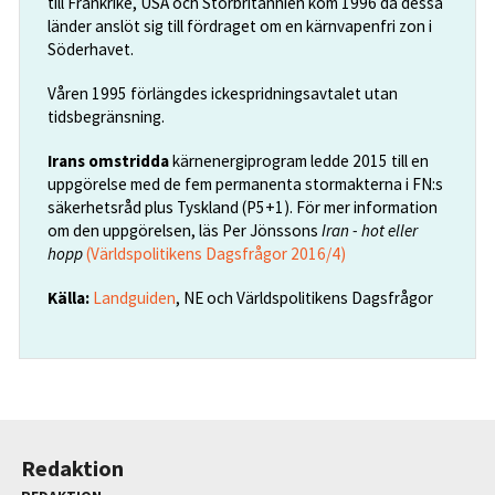
till Frankrike, USA och Storbritannien kom 1996 då dessa
länder anslöt sig till fördraget om en kärnvapenfri zon i
Söderhavet.
Våren 1995 förlängdes ickespridningsavtalet utan
tidsbegränsning.
Irans omstridda
kärnenergiprogram ledde 2015 till en
uppgörelse med de fem permanenta stormakterna i FN:s
säkerhetsråd plus Tyskland (P5+1). För mer information
om den uppgörelsen, läs Per Jönssons
Iran - hot eller
hopp
(Världspolitikens Dagsfrågor 2016/4)
Källa:
Landguiden
, NE och Världspolitikens Dagsfrågor
Redaktion