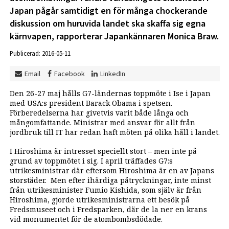
Japan pågår samtidigt en för många chockerande
diskussion om huruvida landet ska skaffa sig egna
kärnvapen, rapporterar Japankännaren Monica Braw.
Publicerad: 2016-05-11
Email
Facebook
LinkedIn
Den 26-27 maj hålls G7-ländernas toppmöte i Ise i Japan
med USA:s president Barack Obama i spetsen.
Förberedelserna har givetvis varit både långa och
mångomfattande. Ministrar med ansvar för allt från
jordbruk till IT har redan haft möten på olika håll i landet.
I Hiroshima är intresset speciellt stort – men inte på
grund av toppmötet i sig. I april träffades G7:s
utrikesministrar där eftersom Hiroshima är en av Japans
storstäder. Men efter ihärdiga påtryckningar, inte minst
från utrikesminister Fumio Kishida, som själv är från
Hiroshima, gjorde utrikesministrarna ett besök på
Fredsmuseet och i Fredsparken, där de la ner en krans
vid monumentet för de atombombsdödade.