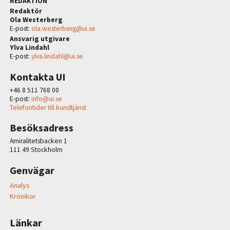
REDAKTION
Redaktör
Ola Westerberg
E-post:
ola.westerberg@ui.se
Ansvarig utgivare
Ylva Lindahl
E-post:
ylva.lindahl@ui.se
Kontakta UI
+46 8 511 768 00
E-post:
info@ui.se
Telefontider till kundtjänst
Besöksadress
Amiralitetsbacken 1
111 49 Stockholm
Genvägar
Analys
Krönikor
Länkar