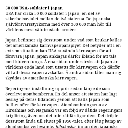
50 000 USA-soldater i Japan
USA har cirka 50 000 soldater i Japan, en del av
säkerhetsavtalet mellan de två staterna. De japanska
självförsvarsstyrkorna med över 300 000 man hör till
världens mest välutrustade arméer.
Japan befinner sig dessutom under vad som brukar kallas
det amerikanska kärnvapenparaplyet. Det betyder att i en
extrem situation kan USA använda kärnvapen för att
försvara Japan. Japan anklagas därför ibland för att tala
med kluven tunga. Å ena sidan understryks att Japan är
världens enda land som utsatts för kärnvapen och därför
vill att dessa vapen avskaffas. Å andra sidan låter man sig
skyddas av amerikanska kärnvapen.
Regeringens inställning upprör sedan länge de som
överlevt atombomberna. En del anser att staten har lagt
beslag på deras lidanden genom att kalla Japan som
helhet offer för kärnvapen. Atombombningarna av
Hiroshima och Nagasaki var en följd av dåtida regeringars
krigföring, även om det inte rättfärdigar dem. Det dröjde
dessutom ända till slutet på 1950-talet, efter lång kamp av
atombombsöverlevande,
hibakusha
, innan den japanska