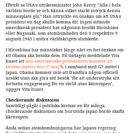
Efteråt sa USA:s utrikesminister John Kerry: ”Alla i hela
världen borde se och känna vilket starkt intryck denna
minnesplats gör.” Han uttryckte en önskan om att USA:s
president en dag skulle komma dit. Ingen sittande
amerikansk president har någonsin besökt Hiroshima
eller Nagasaki, som atombombades den 6 respektive 9
augusti 1945 i andra världskrigets slutskede.
I Hiroshima har människor länge närt en het önskan om
att Obama ska besöka dem. På tisdagen meddelade Vita
huset att
den amerikanske presidenten kommer att
besöka staden den 27 maj
i samband med G7-mötet i
Japan. Obama kommer inte att framföra någon officiell
ursäkt utan ska göra sitt besök "för att understryka sitt
fortsatta engagemang för en värld utan kärnvapen",
uppger Vita huset.
Chockerande diskussion
Samtidigt pågår i politiska kretsar en för många
chockerande diskussion om huruvida Japan borde skaffa
kärnvapen.
Ända sedan atombombningarna har Japans regering