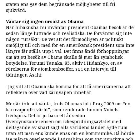
staten ens gav dem begränsade möjligheter till fri
sjukvård.
Väntar sig ingen ursäkt av Obama
När hibakusha nu inväntar president Obamas besök är de
sedan länge luttrade och realistiska. De förväntar sig inte
någon ”ursäkt”. De vet att det förmodligen är politiskt
omöjligt till och med för en amerikansk president som inte
längre får ställa upp i val. Det finns ändå förhoppningar
om att ett besök av Obama skulle få mer än symbolisk
betydelse. Terumi Tanaka, 83, aktiv i Hidankyo, en av
rörelserna för atombombsoffer, sa i en intervju till
tidningen Asahi:
­–Jag vill att Obama ska komma för att få amerikanerna att
reflektera över vad kärnvapen innebär.
Mer är inte att vänta, trots Obamas tal i Prag 2009 om ”en
kärnvapenfri värld”, som renderade honom Nobels
fredspris. Det är ju bara ett år sedan
Översynskonferensen om ickespridningsavtalet med
deltagande av snart sagt alla världens länder ägde rum
utan att man ens kunde enas om en kommuniké. Då hörde
jag många överlevande i Hiroshima som var uppgivna och