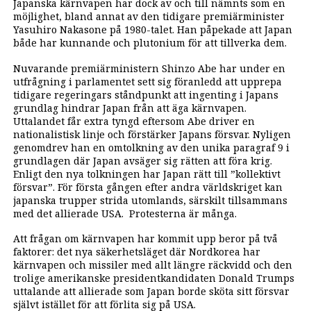
Japanska kärnvapen har dock av och till nämnts som en
möjlighet, bland annat av den tidigare premiärminister
Yasuhiro Nakasone på 1980-talet. Han påpekade att Japan
både har kunnande och plutonium för att tillverka dem.
Nuvarande premiärministern Shinzo Abe har under en
utfrågning i parlamentet sett sig föranledd att upprepa
tidigare regeringars ståndpunkt att ingenting i Japans
grundlag hindrar Japan från att äga kärnvapen.
Uttalandet får extra tyngd eftersom Abe driver en
nationalistisk linje och förstärker Japans försvar. Nyligen
genomdrev han en omtolkning av den unika paragraf 9 i
grundlagen där Japan avsäger sig rätten att föra krig.
Enligt den nya tolkningen har Japan rätt till ”kollektivt
försvar”. För första gången efter andra världskriget kan
japanska trupper strida utomlands, särskilt tillsammans
med det allierade USA. Protesterna är många.
Att frågan om kärnvapen har kommit upp beror på två
faktorer: det nya säkerhetsläget där Nordkorea har
kärnvapen och missiler med allt längre räckvidd och den
trolige amerikanske presidentkandidaten Donald Trumps
uttalande att allierade som Japan borde sköta sitt försvar
självt istället för att förlita sig på USA.