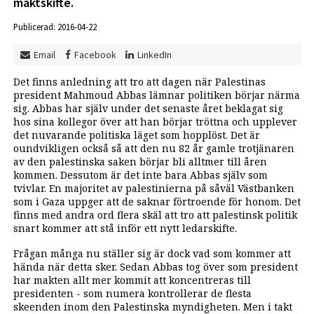
maktskifte.
Publicerad: 2016-04-22
Email
Facebook
LinkedIn
Det finns anledning att tro att dagen när Palestinas
president Mahmoud Abbas lämnar politiken börjar närma
sig. Abbas har själv under det senaste året beklagat sig
hos sina kollegor över att han börjar tröttna och upplever
det nuvarande politiska läget som hopplöst. Det är
oundvikligen också så att den nu 82 år gamle trotjänaren
av den palestinska saken börjar bli alltmer till åren
kommen. Dessutom är det inte bara Abbas själv som
tvivlar. En majoritet av palestinierna på såväl Västbanken
som i Gaza uppger att de saknar förtroende för honom. Det
finns med andra ord flera skäl att tro att palestinsk politik
snart kommer att stå inför ett nytt ledarskifte.
Frågan många nu ställer sig är dock vad som kommer att
hända när detta sker. Sedan Abbas tog över som president
har makten allt mer kommit att koncentreras till
presidenten - som numera kontrollerar de flesta
skeenden inom den Palestinska myndigheten. Men i takt