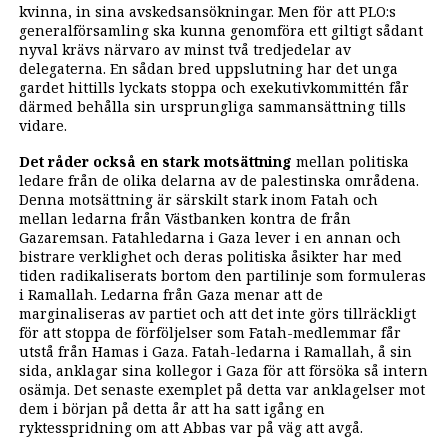
kvinna, in sina avskedsansökningar. Men för att PLO:s
generalförsamling ska kunna genomföra ett giltigt sådant
nyval krävs närvaro av minst två tredjedelar av
delegaterna. En sådan bred uppslutning har det unga
gardet hittills lyckats stoppa och exekutivkommittén får
därmed behålla sin ursprungliga sammansättning tills
vidare.
Det råder också en stark motsättning
mellan politiska
ledare från de olika delarna av de palestinska områdena.
Denna motsättning är särskilt stark inom Fatah och
mellan ledarna från Västbanken kontra de från
Gazaremsan. Fatahledarna i Gaza lever i en annan och
bistrare verklighet och deras politiska åsikter har med
tiden radikaliserats bortom den partilinje som formuleras
i Ramallah. Ledarna från Gaza menar att de
marginaliseras av partiet och att det inte görs tillräckligt
för att stoppa de förföljelser som Fatah-medlemmar får
utstå från Hamas i Gaza. Fatah-ledarna i Ramallah, å sin
sida, anklagar sina kollegor i Gaza för att försöka så intern
osämja. Det senaste exemplet på detta var anklagelser mot
dem i början på detta år att ha satt igång en
ryktesspridning om att Abbas var på väg att avgå.