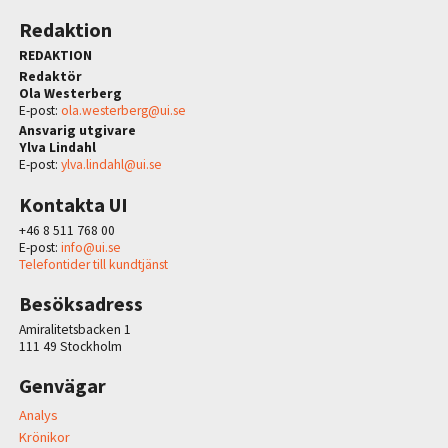
Redaktion
REDAKTION
Redaktör
Ola Westerberg
E-post:
ola.westerberg@ui.se
Ansvarig utgivare
Ylva Lindahl
E-post:
ylva.lindahl@ui.se
Kontakta UI
+46 8 511 768 00
E-post:
info@ui.se
Telefontider till kundtjänst
Besöksadress
Amiralitetsbacken 1
111 49 Stockholm
Genvägar
Analys
Krönikor