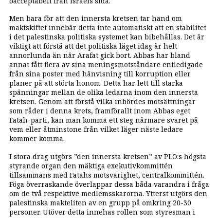
oacceptabelt från Israels sida.
Men bara för att den innersta kretsen tar hand om
maktskiftet innebär detta inte automatiskt att en stabilitet
i det palestinska politiska systemet kan bibehållas. Det är
viktigt att förstå att det politiska läget idag är helt
annorlunda än när Arafat gick bort. Abbas har bland
annat fått flera av sina meningsmotståndare entledigade
från sina poster med hänvisning till korruption eller
planer på att störta honom. Detta har lett till starka
spänningar mellan de olika ledarna inom den innersta
kretsen. Genom att förstå vilka inbördes motsättningar
som råder i denna krets, framförallt inom Abbas eget
Fatah-parti, kan man komma ett steg närmare svaret på
vem eller åtminstone från vilket läger näste ledare
kommer komma.
I stora drag utgörs ”den innersta kretsen” av PLO:s högsta
styrande organ den mäktiga exekutivkommittén
tillsammans med Fatahs motsvarighet, centralkommittén.
Föga överraskande överlappar dessa båda varandra i fråga
om de två respektive medlemsskarorna. Ytterst utgörs den
palestinska makteliten av en grupp på omkring 20-30
personer. Utöver detta innehas rollen som styresman i