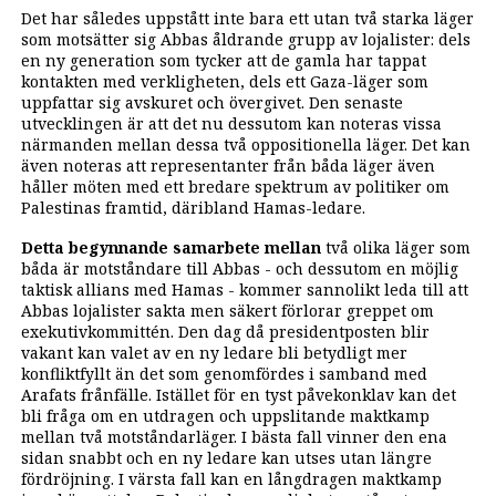
Det har således uppstått inte bara ett utan två starka läger
som motsätter sig Abbas åldrande grupp av lojalister: dels
en ny generation som tycker att de gamla har tappat
kontakten med verkligheten, dels ett Gaza-läger som
uppfattar sig avskuret och övergivet. Den senaste
utvecklingen är att det nu dessutom kan noteras vissa
närmanden mellan dessa två oppositionella läger. Det kan
även noteras att representanter från båda läger även
håller möten med ett bredare spektrum av politiker om
Palestinas framtid, däribland Hamas-ledare.
Detta begynnande samarbete mellan
två olika läger som
båda är motståndare till Abbas - och dessutom en möjlig
taktisk allians med Hamas - kommer sannolikt leda till att
Abbas lojalister sakta men säkert förlorar greppet om
exekutivkommittén. Den dag då presidentposten blir
vakant kan valet av en ny ledare bli betydligt mer
konfliktfyllt än det som genomfördes i samband med
Arafats frånfälle. Istället för en tyst påvekonklav kan det
bli fråga om en utdragen och uppslitande maktkamp
mellan två motståndarläger. I bästa fall vinner den ena
sidan snabbt och en ny ledare kan utses utan längre
fördröjning. I värsta fall kan en långdragen maktkamp