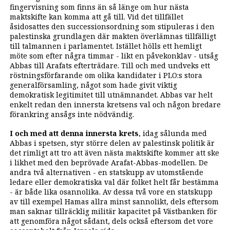
fingervisning som finns än så länge om hur nästa
maktskifte kan komma att gå till. Vid det tillfället
åsidosattes den successionsordning som stipuleras i den
palestinska grundlagen där makten överlämnas tillfälligt
till talmannen i parlamentet. Istället hölls ett hemligt
möte som efter några timmar - likt en påvekonklav - utsåg
Abbas till Arafats efterträdare. Till och med undveks ett
röstningsförfarande om olika kandidater i PLO:s stora
generalförsamling, något som hade givit viktig
demokratisk legitimitet till utnämnandet. Abbas var helt
enkelt redan den innersta kretsens val och någon bredare
förankring ansågs inte nödvändig.
I och med att denna innersta krets
, idag sålunda med
Abbas i spetsen, styr större delen av palestinsk politik är
det rimligt att tro att även nästa maktskifte kommer att ske
i likhet med den beprövade Arafat-Abbas-modellen. De
andra två alternativen - en statskupp av utomstående
ledare eller demokratiska val där folket helt får bestämma
- är både lika osannolika. Av dessa två vore en statskupp
av till exempel Hamas allra minst sannolikt, dels eftersom
man saknar tillräcklig militär kapacitet på Västbanken för
att genomföra något sådant, dels också eftersom det vore