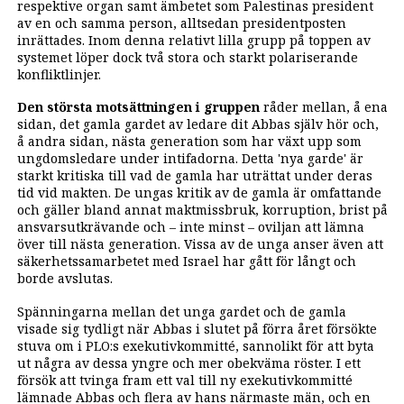
respektive organ samt ämbetet som Palestinas president
av en och samma person, alltsedan presidentposten
inrättades. Inom denna relativt lilla grupp på toppen av
systemet löper dock två stora och starkt polariserande
konfliktlinjer.
Den största motsättningen i gruppen
råder mellan, å ena
sidan, det gamla gardet av ledare dit Abbas själv hör och,
å andra sidan, nästa generation som har växt upp som
ungdomsledare under intifadorna. Detta 'nya garde' är
starkt kritiska till vad de gamla har uträttat under deras
tid vid makten. De ungas kritik av de gamla är omfattande
och gäller bland annat maktmissbruk, korruption, brist på
ansvarsutkrävande och – inte minst – oviljan att lämna
över till nästa generation. Vissa av de unga anser även att
säkerhetssamarbetet med Israel har gått för långt och
borde avslutas.
Spänningarna mellan det unga gardet och de gamla
visade sig tydligt när Abbas i slutet på förra året försökte
stuva om i PLO:s exekutivkommitté, sannolikt för att byta
ut några av dessa yngre och mer obekväma röster. I ett
försök att tvinga fram ett val till ny exekutivkommitté
lämnade Abbas och flera av hans närmaste män, och en