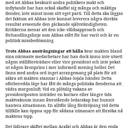
med att Abbas beskurit andra politikers makt och
inflytande har han också skaffat sig många och mäktiga
fiender, inte minst inom sitt eget parti. Till detta ska läggas
det faktum att Abbas inte kunnat leverera några direkta
resultat avseende den gäckande självständigheten.
Kritikerna menar att den icke-våldsapproach och
förhandlingslinje som Abbas stått för har varit och är en
politisk missbedömning.
Trots Abbas ansträngningar att hålla
kvar makten bland
sina närmaste medarbetare har han dock ännu inte utsett
någon ställföreträdare eller vice president och inte pekat
ut någon kronprins i mer informell mening heller. Det
finns med andra ord inget arrangemang på plats för att
säkra att makten stannar i Abbas-lojala händer. Detta
oförberedda läge har fått de många politiska fienderna att
vädra morgonluft. Vid en plötslig vakans av
presidentposten inträder en kortare eller längre tids
maktvakuum innan återstående ledarskap har hunnit
hantera situationen. En alltför lång fördröjning vid detta
tillfälle kan öppna upp för sådana utmanare att försöka nå
maktens topp.
Det tidigare skiftet mellan Arafat och Abbas är den enda