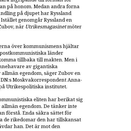
rkan på honom. Medan andra forna
ndling på djupet har Ryssland
 Istället genomgår Ryssland en
 Zubov, när
Utrikesmagasinet
möter
tyerna över kommunismens hjältar
a postkommunistiska länder
omma tillbaka till makten. Men i
 innehavare av gigantiska
ar allmän egendom, säger Zubov en
och DN:s Moskvakorrespondent Anna-
å Utrikespolitiska institutet.
mmunistiska eliten har berikat sig
r allmän egendom. De tänker inte
an förstå. Enda säkra sättet för
 de rikedomar den har tillskansat
hävdar han. Det är mot den