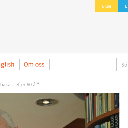
UI.se
L
Sök b
nglish
Om oss
lbaka – efter 60 år"