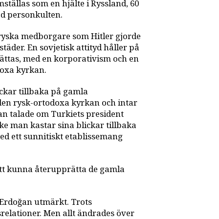
ställas som en hjälte i Ryssland, 60
ed personkulten.
t ryska medborgare som Hitler gjorde
städer. En sovjetisk attityd håller på
prättas, med en korporativism och en
doxa kyrkan.
ckar tillbaka på gamla
 den rysk-ortodoxa kyrkan och intar
han talade om Turkiets president
ke man kastar sina blickar tillbaka
ed ett sunnitiskt etablissemang
tt kunna återupprätta de gamla
Erdoğan utmärkt. Trots
relationer. Men allt ändrades över