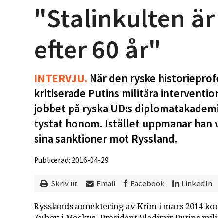
"Stalinkulten är 
efter 60 år"
INTERVJU.
När den ryske historiepro
kritiserade Putins militära interventi
jobbet på ryska UD:s diplomatakademi
tystat honom. Istället uppmanar han vä
sina sanktioner mot Ryssland.
Publicerad: 2016-04-29
Skriv ut
Email
Facebook
LinkedIn
Rysslands annektering av Krim i mars 2014 ko
Zubov i Moskva. President Vladimir Putins mili