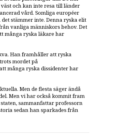
väst och kan inte resa till länder
avancerad vård. Somliga européer
 det stämmer inte. Denna ryska elit
tifrån vanliga människors behov. Det
att många ryska läkare har
va. Han framhåller att ryska
, trots mordet på
 att många ryska dissidenter har
ektuella. Men de flesta säger ändå
l del. Men vi har också kommit fram
ån staten, sammanfattar professorn
istoria sedan han sparkades från