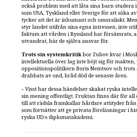
också problem med att låta sina barn studera i 
som USA, Tyskland eller Sverige för att söka 
tycker att det är inhumant och omoraliskt. Men
styr landet utifrån sina egna intressen, inte u
faktum att vården i Ryssland har försämrats, 
utvandrat, bär de själva ansvar för.
Trots sin systemkritik
bor Zubov kvar i Mosk
intellektuella över lag inte böjt sig för makten
oppositionspolitikern Boris Nemtsov och trots
drabbats av ond, bråd död de senaste åren.
– Visst har dessa händelser skakat ryska intell
sin mening offentligt. Fruktan finns där för al
till att rädsla framkallar hårdare attityder fr
som fortsätter att ge privata föreläsningar i h
ryska UD:s diplomatakademi.