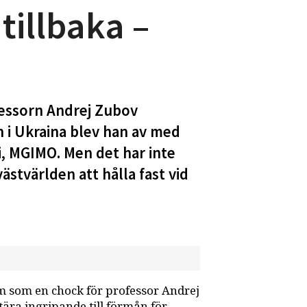
tillbaka –
fessorn Andrej Zubov
on i Ukraina blev han av med
, MGIMO. Men det har inte
stvärlden att hålla fast vid
m som en chock för professor Andrej
tära ingripande till förmån för