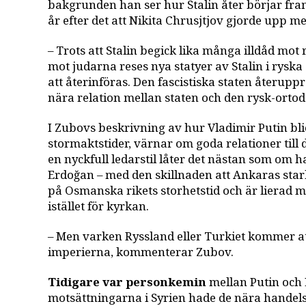
bakgrunden han ser hur Stalin åter börjar fram
år efter det att Nikita Chrusjtjov gjorde upp m
– Trots att Stalin begick lika många illdåd mo
mot judarna reses nya statyer av Stalin i ryska 
att återinföras. Den fascistiska staten återup
nära relation mellan staten och den rysk-orto
I Zubovs beskrivning av hur Vladimir Putin bli
stormaktstider, värnar om goda relationer till
en nyckfull ledarstil låter det nästan som om 
Erdoğan – med den skillnaden att Ankaras star
på Osmanska rikets storhetstid och är lierad m
istället för kyrkan.
– Men varken Ryssland eller Turkiet kommer a
imperierna, kommenterar Zubov.
Tidigare var personkemin
mellan Putin och 
motsättningarna i Syrien hade de nära handels