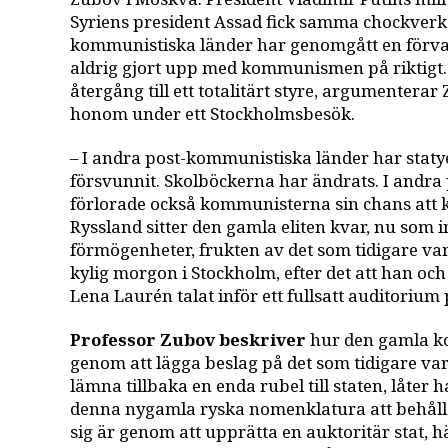
Syriens president Assad fick samma chockve
kommunistiska länder har genomgått en förva
aldrig gjort upp med kommunismen på riktigt.
återgång till ett totalitärt styre, argumenterar
honom under ett Stockholmsbesök.
– I andra post-kommunistiska länder har sta
försvunnit. Skolböckerna har ändrats. I andr
förlorade också kommunisterna sin chans att k
Ryssland sitter den gamla eliten kvar, nu som
förmögenheter, frukten av det som tidigare v
kylig morgon i Stockholm, efter det att han 
Lena Laurén talat inför ett fullsatt auditorium p
Professor Zubov beskriver
hur den gamla ko
genom att lägga beslag på det som tidigare va
lämna tillbaka en enda rubel till staten, låter h
denna nygamla ryska nomenklatura att behålla
sig är genom att upprätta en auktoritär stat, 