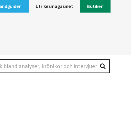
andguiden
Utrikesmagasinet
Butiken
land analyser, krönikor och intervjuer