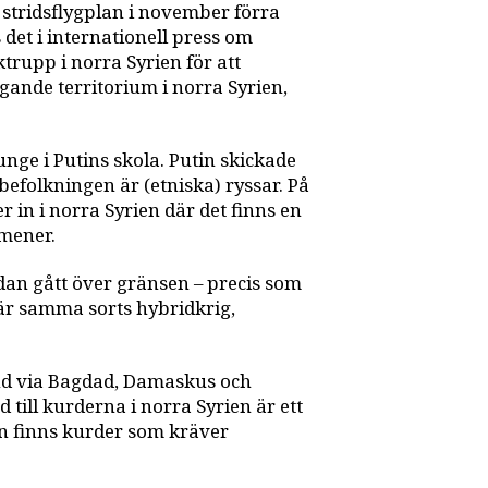
t stridsflygplan i november förra
det i internationell press om
trupp i norra Syrien för att
ande territorium i norra Syrien,
junge i Putins skola. Putin skickade
 befolkningen är (etniska) ryssar. På
 in i norra Syrien där det finns en
mener.
edan gått över gränsen – precis som
t är samma sorts hybridkrig,
and via Bagdad, Damaskus och
 till kurderna i norra Syrien är ett
an finns kurder som kräver