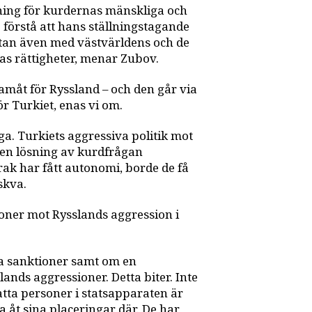
lning för kurdernas mänskliga och
 förstå att hans ställningstagande
utan även med västvärldens och de
as rättigheter, menar Zubov.
ramåt för Ryssland – och den går via
ör Turkiet, enas vi om.
a. Turkiets aggressiva politik mot
å en lösning av kurdfrågan
rak har fått autonomi, borde de få
skva.
ner mot Rysslands aggression i
ka sanktioner samt om en
ands aggressioner. Detta biter. Inte
tta personer i statsapparaten är
a åt sina placeringar där. De har