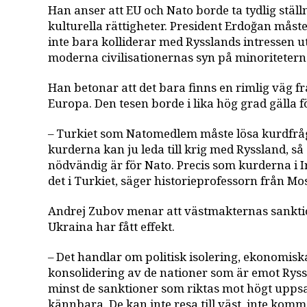
Han anser att EU och Nato borde ta tydlig stäl
kulturella rättigheter. President Erdoğan måste
inte bara kolliderar med Rysslands intressen 
moderna civilisationernas syn på minoritetern
Han betonar att det bara finns en rimlig väg f
Europa. Den tesen borde i lika hög grad gälla f
– Turkiet som Natomedlem måste lösa kurdfråg
kurderna kan ju leda till krig med Ryssland, s
nödvändig är för Nato. Precis som kurderna i I
det i Turkiet, säger historieprofessorn från Mo
Andrej Zubov menar att västmakternas sanktio
Ukraina har fått effekt.
– Det handlar om politisk isolering, ekonomis
konsolidering av de nationer som är emot Ryssl
minst de sanktioner som riktas mot högt uppsa
kännbara. De kan inte resa till väst, inte komm