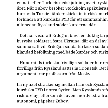
en natt efter Turkiets nedskjutning av ett rysk
året. När Zubov besöker Stockholm spekuleras 
huruvida Turkiet tänker skicka in turkisk mark
förhindra att kurdiska PYD får ett sammanhäng
alltmedan Ryssland stöder kurderna där.
– Det här visar att Erdoğan blivit en duktig lär
in ryska soldater i östra Ukraina, där en del av
samma sätt vill Erdoğan sända turkiska soldater
blandad befolkning med både kurder och turk
– Hundratals turkiska frivilliga soldater har r
frivilliga från Ryssland sattes in i Donetsk. De
argumenterar professorn från Moskva.
En ny axel sträcker sig mellan Iran och Ryssl
kurdiska PYD i norra Syrien. Men Rysslands stöd
riskföretag, eftersom det även i nordvästra Ir
autonomi, påpekar Zubov.