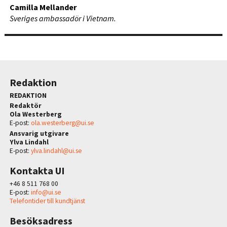
Camilla Mellander
Sveriges ambassadör i Vietnam.
Redaktion
REDAKTION
Redaktör
Ola Westerberg
E-post:
ola.westerberg@ui.se
Ansvarig utgivare
Ylva Lindahl
E-post:
ylva.lindahl@ui.se
Kontakta UI
+46 8 511 768 00
E-post:
info@ui.se
Telefontider till kundtjänst
Besöksadress