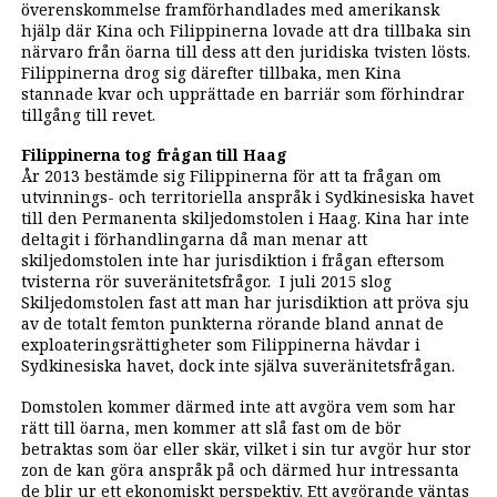
överenskommelse framförhandlades med amerikansk
hjälp där Kina och Filippinerna lovade att dra tillbaka sin
närvaro från öarna till dess att den juridiska tvisten lösts.
Filippinerna drog sig därefter tillbaka, men Kina
stannade kvar och upprättade en barriär som förhindrar
tillgång till revet.
Filippinerna tog frågan till Haag
År 2013 bestämde sig Filippinerna för att ta frågan om
utvinnings- och territoriella anspråk i Sydkinesiska havet
till den Permanenta skiljedomstolen i Haag. Kina har inte
deltagit i förhandlingarna då man menar att
skiljedomstolen inte har jurisdiktion i frågan eftersom
tvisterna rör suveränitetsfrågor. I juli 2015 slog
Skiljedomstolen fast att man har jurisdiktion att pröva sju
av de totalt femton punkterna rörande bland annat de
exploateringsrättigheter som Filippinerna hävdar i
Sydkinesiska havet, dock inte själva suveränitetsfrågan.
Domstolen kommer därmed inte att avgöra vem som har
rätt till öarna, men kommer att slå fast om de bör
betraktas som öar eller skär, vilket i sin tur avgör hur stor
zon de kan göra anspråk på och därmed hur intressanta
de blir ur ett ekonomiskt perspektiv. Ett avgörande väntas