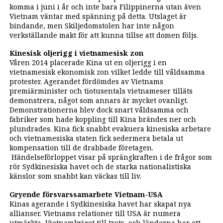
komma i juni i år och inte bara Filippinerna utan även
Vietnam väntar med spänning på detta. Utslaget är
bindande, men Skiljedomstolen har inte någon
verkställande makt för att kunna tillse att domen följs.
Kinesisk oljerigg i vietnamesisk zon
Våren 2014 placerade Kina ut en oljerigg i en
vietnamesisk ekonomisk zon vilket ledde till våldsamma
protester. Agerandet fördömdes av Vietnams
premiärminister och tiotusentals vietnameser tilläts
demonstrera, något som annars är mycket ovanligt.
Demonstrationerna blev dock snart våldsamma och
fabriker som hade koppling till Kina brändes ner och
plundrades. Kina fick snabbt evakuera kinesiska arbetare
och vietnamesiska staten fick sedermera betala ut
kompensation till de drabbade företagen.
Händelseförloppet visar på sprängkraften i de frågor som
rör Sydkinesiska havet och de starka nationalistiska
känslor som snabbt kan väckas till liv.
Gryende försvarssamarbete Vietnam-USA
Kinas agerande i Sydkinesiska havet har skapat nya
allianser. Vietnams relationer till USA är numera
utmärkta, Vietnamkriget till trots, och länderna har ett