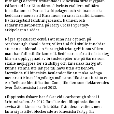
inte långt därefter testlandades kinesiska stridsflygplan.
På kort tid har Kina därmed lyckats etablera militära
installationer i Paracel-arkipelagen och vietnamesiska
bedömare menar att Kina inom en snar framtid kommer
ha färdigställt landningsbanan, hamnen och
radarinstallationerna på Fiery Cross i Spratley-
arkipelagen i söder.
Några spekulerar också i att Kina har ögonen på
Scarborough shoal i öster, vilket i så fall skulle innebära
att man etablerade en ”strategisk triangel” inom vilken
man har full militär kontroll. Bedömare spår att nästa steg
blir en uppbyggnad av bränsledepåer ute på öarna som
skulle möjliggöra för stridsflyg och kinesiska fartyg att
kunna stanna ute längre till havs utan att behöva
återvända till kinesiska fastlandet för att tanka. Många
menar att Kinas långsiktiga mål sannolikt är att inrätta en
Air Defence Identification Zone, likt den som deklarerades
över Östkinesiska havet 2013.
Filippinska fiskare har fiskat vid Scarborough shoal i
århundraden. År 2012 försökte den filippinska flottan
avvisa åtta kinesiska fiskebåtar från dessa vatten, men
fann sig istället blockerade av kinesiska fartyg. En