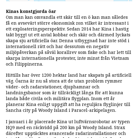
Kinas konstgjorda öar
Om man kan omvandla ett skär till en ö kan man således
få en avsevärt större ekonomisk zon vilket är intressant i
ett exploateringsperspektiv. Sedan 2014 har Kina i hastig
takt byggt ut ett antal kobbar och skär och därmed lyckats
skapa sju artificiella öar. Denna utbyggnad har inte stöd i
internationell rätt och har dessutom en negativ
miljöpåverkan på såväl korallrev som fiske och har lett till
skarpa internationella protester, inte minst från Vietnam
och Filippinerna.
Hittills har över 1200 hektar land har skapats på artificiell
väg. Öarna är nu så stora att de utan problem rymmer
väder- och radarstationer, djuphamnar och
landningsbanor som är tillräckligt långa för att kunna
landa både civila och militära flygplan. Inom ett år
planerar Kina enligt uppgift att ha reguljära flyglinjer till
Sancha city på Woody Island i Paracel-arkipelagen.
I januari i år placerade Kina ut luftvärnsrobotar av typen
HQ9 med en räckvidd på 200 km på Woody Island. Strax
därefter upptäcktes avancerade radarinstallationer och