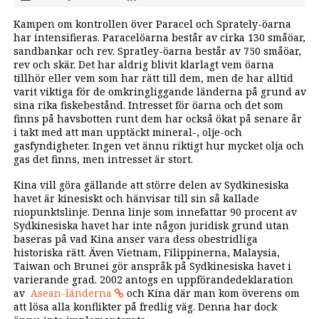
Kampen om kontrollen över Paracel och Sprately-öarna
har intensifieras. Paracelöarna består av cirka 130 småöar,
sandbankar och rev. Spratley-öarna består av 750 småöar,
rev och skär. Det har aldrig blivit klarlagt vem öarna
tillhör eller vem som har rätt till dem, men de har alltid
varit viktiga för de omkringliggande länderna på grund av
sina rika fiskebestånd. Intresset för öarna och det som
finns på havsbotten runt dem har också ökat på senare år
i takt med att man upptäckt mineral-, olje-och
gasfyndigheter. Ingen vet ännu riktigt hur mycket olja och
gas det finns, men intresset är stort.
Kina vill göra gällande att större delen av Sydkinesiska
havet är kinesiskt och hänvisar till sin så kallade
niopunktslinje. Denna linje som innefattar 90 procent av
Sydkinesiska havet har inte någon juridisk grund utan
baseras på vad Kina anser vara dess obestridliga
historiska rätt. Även Vietnam, Filippinerna, Malaysia,
Taiwan och Brunei gör anspråk på Sydkinesiska havet i
varierande grad. 2002 antogs en uppförandedeklaration
av
Asean-länderna
och Kina där man kom överens om
att lösa alla konflikter på fredlig väg. Denna har dock