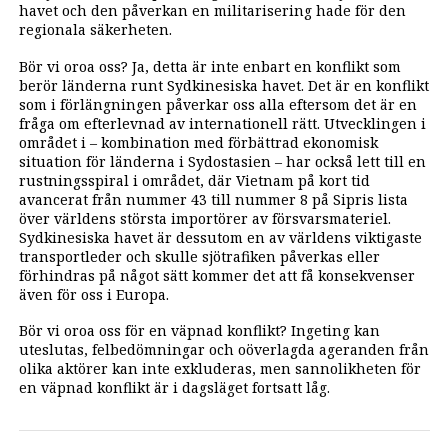
havet och den påverkan en militarisering hade för den
regionala säkerheten.
Bör vi oroa oss? Ja, detta är inte enbart en konflikt som
berör länderna runt Sydkinesiska havet. Det är en konflikt
som i förlängningen påverkar oss alla eftersom det är en
fråga om efterlevnad av internationell rätt. Utvecklingen i
området i – kombination med förbättrad ekonomisk
situation för länderna i Sydostasien – har också lett till en
rustningsspiral i området, där Vietnam på kort tid
avancerat från nummer 43 till nummer 8 på Sipris lista
över världens största importörer av försvarsmateriel.
Sydkinesiska havet är dessutom en av världens viktigaste
transportleder och skulle sjötrafiken påverkas eller
förhindras på något sätt kommer det att få konsekvenser
även för oss i Europa.
Bör vi oroa oss för en väpnad konflikt? Ingeting kan
uteslutas, felbedömningar och oöverlagda ageranden från
olika aktörer kan inte exkluderas, men sannolikheten för
en väpnad konflikt är i dagsläget fortsatt låg.