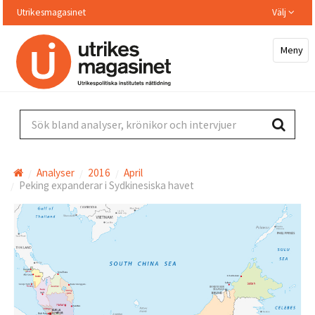
Hoppa
Utrikesmagasinet
Välj
till
huvudinnehållet
Meny
Sök bland analyser, krönikor och intervjuer
Analyser
2016
April
Peking expanderar i Sydkinesiska havet