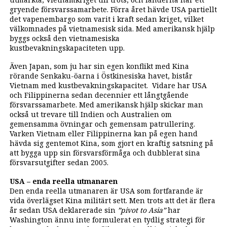
gryende försvarssamarbete. Förra året hävde USA partiellt
det vapenembargo som varit i kraft sedan kriget, vilket
välkomnades på vietnamesisk sida. Med amerikansk hjälp
byggs också den vietnamesiska
kustbevakningskapaciteten upp.
Även Japan, som ju har sin egen konflikt med Kina
rörande Senkaku-öarna i Östkinesiska havet, bistår
Vietnam med kustbevakningskapacitet. Vidare har USA
och Filippinerna sedan decennier ett långtgående
försvarssamarbete. Med amerikansk hjälp skickar man
också ut trevare till Indien och Australien om
gemensamma övningar och gemensam patrullering.
Varken Vietnam eller Filippinerna kan på egen hand
hävda sig gentemot Kina, som gjort en kraftig satsning på
att bygga upp sin försvarsförmåga och dubblerat sina
försvarsutgifter sedan 2005.
USA – enda reella utmanaren
Den enda reella utmanaren är USA som fortfarande är
vida överlägset Kina militärt sett. Men trots att det är flera
år sedan USA deklarerade sin
”pivot to Asia”
har
Washington ännu inte formulerat en tydlig strategi för