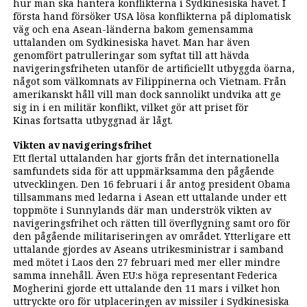
hur man ska hantera konflikterna i Sydkinesiska havet. I
första hand försöker USA lösa konflikterna på diplomatisk
väg och ena Asean-länderna bakom gemensamma
uttalanden om Sydkinesiska havet. Man har även
genomfört patrulleringar som syftat till att hävda
navigeringsfriheten utanför de artificiellt utbyggda öarna,
något som välkomnats av Filippinerna och Vietnam. Från
amerikanskt håll vill man dock sannolikt undvika att ge
sig in i en militär konflikt, vilket gör att priset för
Kinas fortsatta utbyggnad är lågt.
Vikten av navigeringsfrihet
Ett flertal uttalanden har gjorts från det internationella
samfundets sida för att uppmärksamma den pågående
utvecklingen. Den 16 februari i år antog president Obama
tillsammans med ledarna i Asean ett uttalande under ett
toppmöte i Sunnylands där man underströk vikten av
navigeringsfrihet och rätten till överflygning samt oro för
den pågående militariseringen av området. Ytterligare ett
uttalande gjordes av Aseans utrikesministrar i samband
med mötet i Laos den 27 februari med mer eller mindre
samma innehåll. Även EU:s höga representant Federica
Mogherini gjorde ett uttalande den 11 mars i vilket hon
uttryckte oro för utplaceringen av missiler i Sydkinesiska