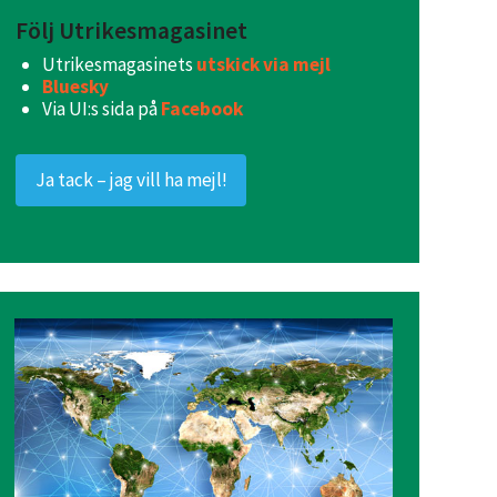
Följ Utrikesmagasinet
Utrikesmagasinets
utskick via mejl
Bluesky
Via UI:s sida på
Facebook
Ja tack – jag vill ha mejl!