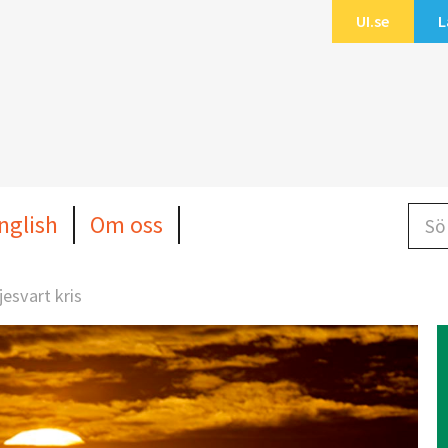
UI.se
L
Sök b
nglish
Om oss
esvart kris