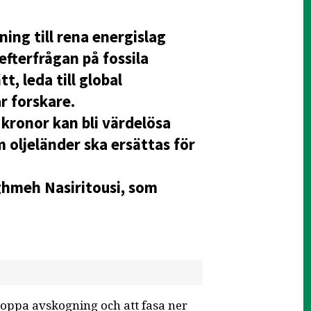
ning till rena energislag
efterfrågan på fossila
t, leda till global
r forskare.
 kronor kan bli värdelösa
 oljeländer ska ersättas för
aghmeh Nasiritousi, som
toppa avskogning och att fasa ner