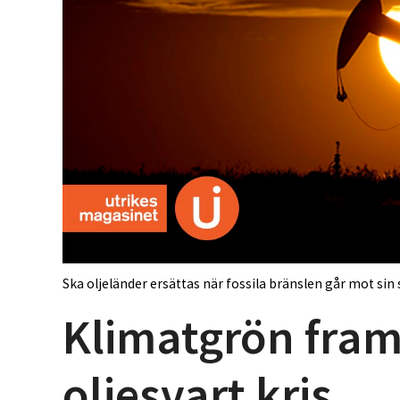
Ska oljeländer ersättas när fossila bränslen går mot sin
Klimatgrön fra
oljesvart kris