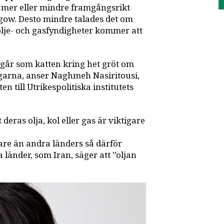
mer eller mindre framgångsrikt
gow. Desto mindre talades det om
olje- och gasfyndigheter kommer att
 går som katten kring het gröt om
arna, anser Naghmeh Nasiritousi,
n till Utrikespolitiska institutets
eras olja, kol eller gas är viktigare
nare än andra länders så därför
länder, som Iran, säger att ”oljan