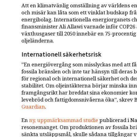
Att en klimatvänlig omställning av världens e
och misär kan låta som ett vinklat budskap fr
energibolag. Internationella energiorganets che
finansminister Ali Allawi varnade inför COP26 
växthusgaser till 2050 innebär en 75-procentig
oljeländerna.
Internationell säkerhetsrisk
”En energiövergång som misslyckas med att få
fossila bränslen och inte tar hänsyn till deras
för regional och internationell säkerhet och 
stabilitet. Om oljeintäkterna börjar minska i
framgångsrikt har breddat sina ekonomier kom
levebröd och fattigdomsnivåerna öka”, skrev B
Guardian
.
En
ny, uppmärksammad studie
publicerad i Na
resonemanget. Om produktionen av fossila brän
sänkta utsläppsmål, skulle sådana tillgångar 