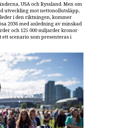
cländerna, USA och Ryssland. Men om
ad utveckling mot nettonollutsläpp,
 leder i den riktningen, kommer
delösa 2036 med anledning av minskad
arder och 125 000 miljarder kronor­
gt ett scenario som presenteras i