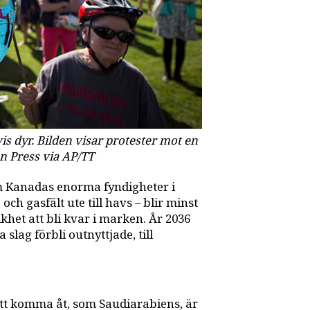
s dyr. Bilden visar protester mot en
n Press via AP/TT
om Kanadas enorma fyndigheter i
och gasfält ute till havs – blir minst
khet att bli kvar i marken. År 2036
slag förbli outnyttjade, till
att komma åt, som Saudiarabiens, är