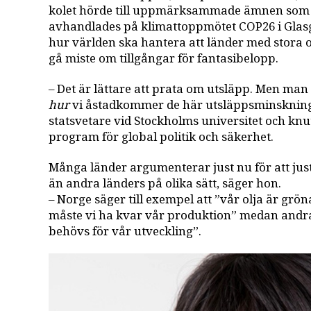
kolet hörde till uppmärksammade ämnen som 
avhandlades på klimattoppmötet COP26 i Glas
hur världen ska hantera att länder med stora 
gå miste om tillgångar för fantasibelopp.
– Det är lättare att prata om utsläpp. Men man
hur
vi åstadkommer de här utsläppsminskning
statsvetare vid Stockholms universitet och knute
program för global politik och säkerhet.
Många länder argumenterar just nu för att just d
än andra länders på olika sätt, säger hon.
– Norge säger till exempel att ”vår olja är grö
måste vi ha kvar vår produktion” medan andra 
behövs för vår utveckling”.