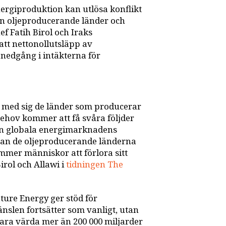
nergiproduktion kan utlösa konflikt
ån oljeproducerande länder och
f Fatih Birol och Iraks
att nettonollutsläpp av
 nedgång i intäkterna för
 med sig de länder som producerar
 behov kommer att få svåra följder
den globala energimarknadens
nnan de oljeproducerande länderna
mer människor att förlora sitt
irol och Allawi i
tidningen The
ture Energy ger stöd för
slen fortsätter som vanligt, utan
vara värda mer än 200 000 miljarder