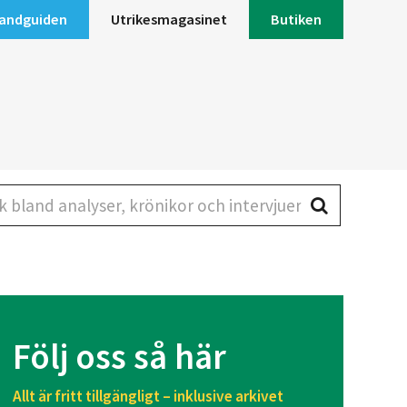
andguiden
Utrikesmagasinet
Butiken
land analyser, krönikor och intervjuer
Följ oss så här
Allt är fritt tillgängligt – inklusive arkivet