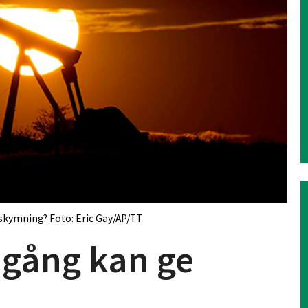
 skymning? Foto: Eric Gay/AP/TT
mgång kan ge