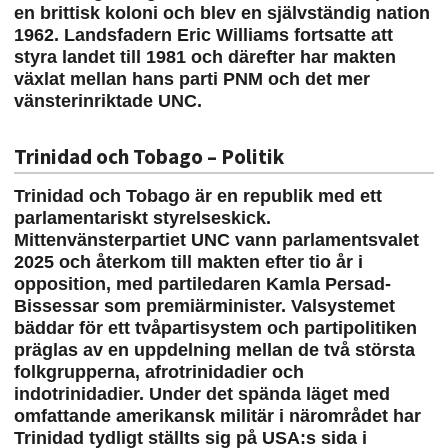
en brittisk koloni och blev en självständig nation
1962. Landsfadern Eric Williams fortsatte att
styra landet till 1981 och därefter har makten
växlat mellan hans parti PNM och det mer
vänsterinriktade UNC.
Trinidad och Tobago – Politik
Trinidad och Tobago är en republik med ett
parlamentariskt styrelseskick.
Mittenvänsterpartiet UNC vann parlamentsvalet
2025 och återkom till makten efter tio år i
opposition, med partiledaren Kamla Persad-
Bissessar som premiärminister. Valsystemet
bäddar för ett tvåpartisystem och partipolitiken
präglas av en uppdelning mellan de två största
folkgrupperna, afrotrinidadier och
indotrinidadier. Under det spända läget med
omfattande amerikansk militär i närområdet har
Trinidad tydligt ställts sig på USA:s sida i