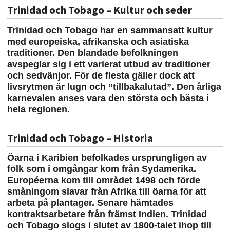
Trinidad och Tobago – Kultur och seder
Trinidad och Tobago har en sammansatt kultur
med europeiska, afrikanska och asiatiska
traditioner. Den blandade befolkningen
avspeglar sig i ett varierat utbud av traditioner
och sedvänjor. För de flesta gäller dock att
livsrytmen är lugn och ”tillbakalutad”. Den årliga
karnevalen anses vara den största och bästa i
hela regionen.
Trinidad och Tobago – Historia
Öarna i Karibien befolkades ursprungligen av
folk som i omgångar kom från Sydamerika.
Européerna kom till området 1498 och förde
småningom slavar från Afrika till öarna för att
arbeta på plantager. Senare hämtades
kontraktsarbetare från främst Indien. Trinidad
och Tobago slogs i slutet av 1800-talet ihop till