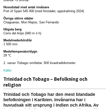
svensk –5 timmar
Huvudstad med antal invånare
Port of Spain 545 000 (med förstäder, uppskattning 2024)
Övriga större städer
Chaguanas, Mon Repos, San Fernando
Högsta berg
Cerro del Aripo (940 m ö h)
Medelnederbörd/år
1 500 mm
Medeltemperatur/dygn
29 °C
1. varav Tobago omfattar 300 kvadratkilometer
Källor
Trinidad och Tobago – Befolkning och
religion
Trinidad och Tobago har den mest blandade
befolkningen i Karibien. Invånarna har i
huvudsak sitt ursprung i Indien och Afrika. Av