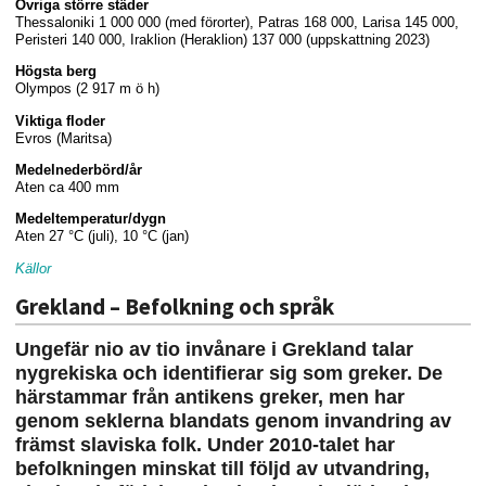
Övriga större städer
Thessaloniki 1 000 000 (med förorter), Patras 168 000, Larisa 145 000,
Peristeri 140 000, Iraklion (Heraklion) 137 000 (uppskattning 2023)
Högsta berg
Olympos (2 917 m ö h)
Viktiga floder
Evros (Maritsa)
Medelnederbörd/år
Aten ca 400 mm
Medeltemperatur/dygn
Aten 27 °C (juli), 10 °C (jan)
Källor
Grekland – Befolkning och språk
Ungefär nio av tio invånare i Grekland talar
nygrekiska och identifierar sig som greker. De
härstammar från antikens greker, men har
genom seklerna blandats genom invandring av
främst slaviska folk. Under 2010-talet har
befolkningen minskat till följd av utvandring,