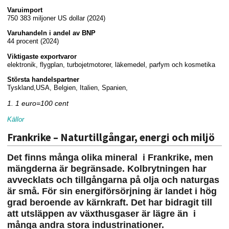
Varuimport
750 383 miljoner US dollar (2024)
Varuhandeln i andel av BNP
44 procent (2024)
Viktigaste exportvaror
elektronik, flygplan, turbojetmotorer, läkemedel, parfym och kosmetika
Största handelspartner
Tyskland,USA, Belgien, Italien, Spanien,
1. 1 euro=100 cent
Källor
Frankrike – Naturtillgångar, energi och miljö
Det finns många olika mineral i Frankrike, men
mängderna är begränsade. Kolbrytningen har
avvecklats och tillgångarna på olja och naturgas
är små. För sin energiförsörjning är landet i hög
grad beroende av kärnkraft. Det har bidragit till
att utsläppen av växthusgaser är lägre än i
många andra stora industrinationer.