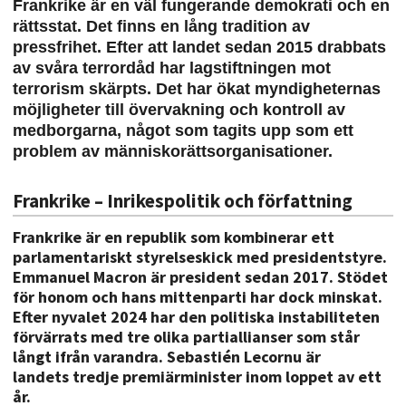
Frankrike är en väl fungerande demokrati och en
rättsstat. Det finns en lång tradition av
pressfrihet. Efter att landet sedan 2015 drabbats
av svåra terrordåd har lagstiftningen mot
terrorism skärpts. Det har ökat myndigheternas
möjligheter till övervakning och kontroll av
medborgarna, något som tagits upp som ett
problem av människorättsorganisationer.
Frankrike – Inrikespolitik och författning
Frankrike är en republik som kombinerar ett
parlamentariskt styrelseskick med presidentstyre.
Emmanuel Macron är president sedan 2017. Stödet
för honom och hans mittenparti har dock minskat.
Efter nyvalet 2024 har den politiska instabiliteten
förvärrats med tre olika partiallianser som står
långt ifrån varandra.
Se
bastién Lecornu är
landets
tredje premiärminister inom loppet av ett
år.