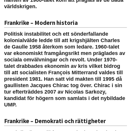
hälften av 1900-talet kom att präglas av de båda
världskrigen.
Frankrike – Modern historia
Politisk instabilitet och ett sönderfallande
kolonialvälde ledde till att krigshjälten Charles
de Gaulle 1958 återkom som ledare. 1960-talet
var ekonomiskt framgångsrikt men präglades av
sociala omvälvningar och revolt. Under 1970-
talet drabbades ekonomin av kris vilket bidrog
till att socialisten François Mitterrand valdes till
president 1981. Han satt vid makten till 1995 då
gaullisten Jacques Chirac tog över. Chirac i sin
tur efterträddes 2007 av Nicolas Sarkozy,
kandidat för högern som samlats i det nybildade
UMP.
Frankrike – Demokrati och rättigheter