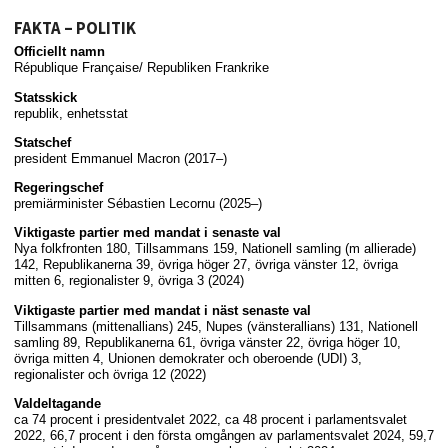
FAKTA – POLITIK
Officiellt namn
République Française/ Republiken Frankrike
Statsskick
republik, enhetsstat
Statschef
president Emmanuel Macron (2017–)
Regeringschef
premiärminister Sébastien Lecornu (2025–)
Viktigaste partier med mandat i senaste val
Nya folkfronten 180, Tillsammans 159, Nationell samling (m allierade)
142, Republikanerna 39, övriga höger 27, övriga vänster 12, övriga
mitten 6, regionalister 9, övriga 3 (2024)
Viktigaste partier med mandat i näst senaste val
Tillsammans (mittenallians) 245, Nupes (vänsterallians) 131, Nationell
samling 89, Republikanerna 61, övriga vänster 22, övriga höger 10,
övriga mitten 4, Unionen demokrater och oberoende (UDI) 3,
regionalister och övriga 12 (2022)
Valdeltagande
ca 74 procent i presidentvalet 2022, ca 48 procent i parlamentsvalet
2022, 66,7 procent i den första omgången av parlamentsvalet 2024, 59,7