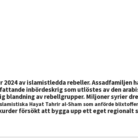
 2024 av islamistledda rebeller.
Assadfamiljen h
omfattande inbördeskrig som utlöstes av den arab
blandning av rebellgrupper. Miljoner syrier drev
islamistiska Hayat Tahrir al-Sham som anförde blixtoffen
kurder försökt att bygga upp ett eget regionalt st