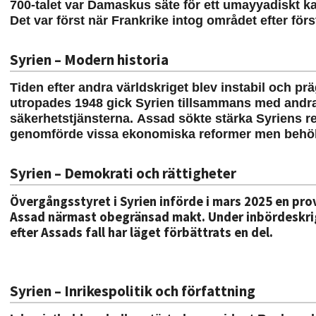
700-talet var Damaskus säte för ett umayyadiskt kal
Det var först när Frankrike intog området efter fö
Syrien – Modern historia
Tiden efter andra världskriget blev instabil och prä
utropades 1948 gick Syrien tillsammans med andra
säkerhetstjänsterna. Assad sökte stärka Syriens re
genomförde vissa ekonomiska reformer men behöll 
Syrien – Demokrati och rättigheter
Övergångsstyret i Syrien införde i mars 2025 en prov
Assad närmast obegränsad makt.
Under inbördeskrig
efter Assads fall har läget förbättrats en del
.
Syrien – Inrikespolitik och författning