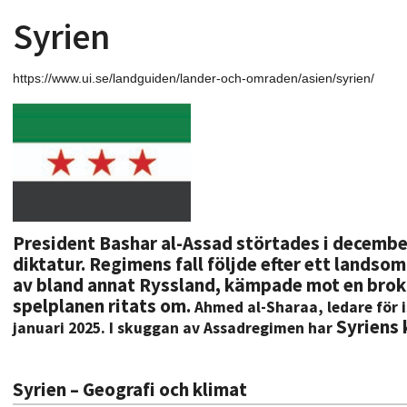
Syrien
https://www.ui.se/landguiden/lander-och-omraden/asien/syrien/
President Bashar al-Assad störtades i december
diktatur. Regimens fall följde efter ett lands
av bland annat Ryssland, kämpade mot en brokig 
spelplanen ritats om.
Ahmed al-Sharaa, ledare för 
Syriens 
januari 2025. I skuggan av Assadregimen har
Syrien – Geografi och klimat