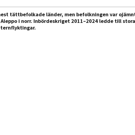
mest tättbefolkade länder, men befolkningen var ojämnt
leppo i norr. Inbördeskriget 2011–2024 ledde till stora
nternflyktingar.