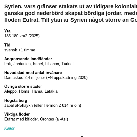
Syrien, vars gränser stakats ut av tidigare koloni
ganska god nederbörd skapat bördiga jordar, medan
floden Eufrat. Till ytan är Syrien något större än
Yta
185 180 km2 (2025)
Tid
svensk +1 timme
Angränsande land/länder
Irak, Jordanien, Israel, Libanon, Turkiet
Huvudstad med antal invånare
Damaskus 2,4 miljoner (FN-uppskattning 2020)
Övriga större städer
Aleppo, Homs, Hama, Latakia
Högsta berg
Jabal al-Shaykh (eller Hermon 2 814 m ö h)
Viktiga floder
Eufrat med bifloder, Orontes (al-Asi)
Källor