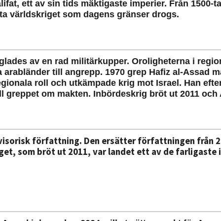
ifat, ett av sin tids mäktigaste imperier. Från 1500-
rsta världskriget som dagens gränser drogs.
glades av en rad militärkupper. Oroligheterna i regio
 arabländer till angrepp. 1970 grep Hafiz al-Assad 
gionala roll och utkämpade krig mot Israel. Han eft
greppet om makten. Inbördeskrig bröt ut 2011 och 
isorisk författning.
Den
ersätter författningen från
et, som bröt ut 2011, var landet ett av de farligaste i