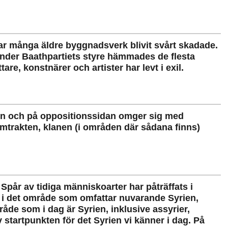
har många äldre byggnadsverk blivit svårt skadade.
 Under Baathpartiets styre hämmades de flesta
are, konstnärer och artister har levt i exil.
ngen och på oppositionssidan omger sig med
hemtrakten, klanen (i områden där sådana finns)
pår av tidiga människoarter har påträffats i
, i det område som omfattar nuvarande Syrien,
åde som i dag är Syrien, inklusive assyrier,
startpunkten för det Syrien vi känner i dag. På