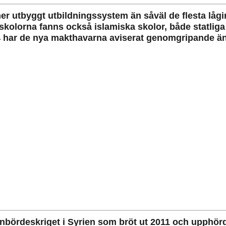
 mer utbyggt utbildningssystem än såväl de flesta lå
skolorna fanns också islamiska skolor, både statlig
24 har de nya makthavarna aviserat genomgripande än
 inbördeskriget i Syrien som bröt ut 2011 och upphö