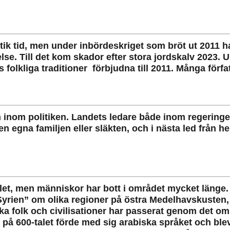
antik tid, men under inbördeskriget som bröt ut 2011 
else. Till det kom skador efter stora jordskalv 2023.
olkliga traditioner förbjudna till 2011. Många författ
och inom politiken. Landets ledare både inom regeri
en egna familjen eller släkten, och i nästa led från 
et, men människor har bott i området mycket länge. S
”Syrien” om olika regioner på östra Medelhavskusten
ka folk och civilisationer har passerat genom det omr
 600-talet förde med sig arabiska språket och blev 