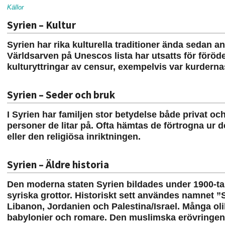
Källor
Syrien – Kultur
Syrien har rika kulturella traditioner ända sedan 
Världsarven på Unescos lista har utsatts för föröd
kulturyttringar av censur, exempelvis var kurdernas f
Syrien – Seder och bruk
I Syrien har familjen stor betydelse både privat 
personer de litar på. Ofta hämtas de förtrogna ur d
eller den religiösa inriktningen.
Syrien – Äldre historia
Den moderna staten Syrien bildades under 1900-tal
syriska grottor. Historiskt sett användes namnet 
Libanon, Jordanien och Palestina/Israel. Många oli
babylonier och romare. Den muslimska erövringen på