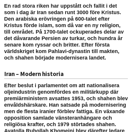
En rad stora riken har uppstått och fallit i det
som i dag är Iran sedan runt 3000 före Kristus.
Den arabiska erövringen på 600-talet efter
Kristus förde islam, som då var en ny religion,
till området. På 1700-talet ockuperades delar av
det dåvarande Persien av turkar, och hundra år
senare kom ryssar och britter. Efter första
världskriget kom Pahlavi-dynastin till makten,
och shahen började modernisera landet.
Iran – Modern historia
Efter beslut i parlamentet om att nationalisera
oljeindustrin genomfördes en militärkupp där
premiärministern avsattes 1953, och shahen blev
envåldshärskare. Han satsade på modernisering
men de flesta iranier förblev fattiga. En växande
opposition samlade vänsteranhängare och
religiösa krafter, och 1979 störtades shahen.
Ayatolla Ruhollah Khomeini blev därefter ledare