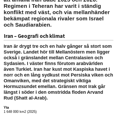
Regimen i Teheran har varit i ständig
konflikt med väst, och via mellanhänder
bekämpat regionala rivaler som Israel
och Saudiarabien.
Iran – Geografi och klimat
Iran är drygt tre och en halv gånger så stort som
Sverige. Landet hör till Mellanöstern men ligger
också i gränslandet mellan Centralasien och
Sydasien. I väster finns förutom arabvärlden
även Turkiet. Iran har kust mot Kaspiska havet i
norr och en lång sydkust mot Persiska viken och
Omanviken, med det strategiskt viktiga
Hormuzsundet emellan. Gränsen mot Irak går
längst i söder i den omstridda floden Arvand
Rud (Shatt al-Arab).
Yta
1 648 000 km2 (2025)