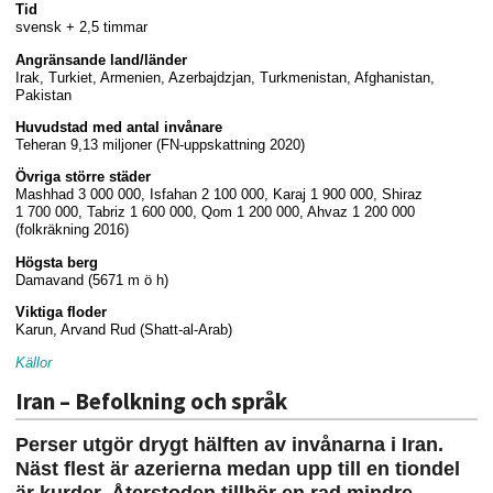
Tid
svensk + 2,5 timmar
Angränsande land/länder
Irak, Turkiet, Armenien, Azerbajdzjan, Turkmenistan, Afghanistan,
Pakistan
Huvudstad med antal invånare
Teheran 9,13 miljoner (FN-uppskattning 2020)
Övriga större städer
Mashhad
3 000 000
, Isfahan
2 100 000
, Karaj
1 900 000
, Shiraz
1 700 000
, Tabriz
1 600 000
, Qom
1 200 000
, Ahvaz
1 200 000
(folkräkning 2016)
Högsta berg
Damavand (5671 m ö h)
Viktiga floder
Karun, Arvand Rud (Shatt-al-Arab)
Källor
Iran – Befolkning och språk
Perser utgör drygt hälften av invånarna i Iran.
Näst flest är azerierna medan upp till en tiondel