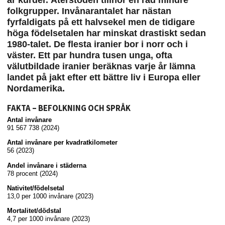
är kurder. Återstoden tillhör en rad mindre
folkgrupper. Invånarantalet har nästan
fyrfaldigats på ett halvsekel men de tidigare
höga födelsetalen har minskat drastiskt sedan
1980-talet. De flesta iranier bor i norr och i
väster. Ett par hundra tusen unga, ofta
välutbildade iranier beräknas varje år lämna
landet på jakt efter ett bättre liv i Europa eller
Nordamerika.
FAKTA – BEFOLKNING OCH SPRÅK
Antal invånare
91 567 738 (2024)
Antal invånare per kvadratkilometer
56 (2023)
Andel invånare i städerna
78 procent (2024)
Nativitet/födelsetal
13,0 per 1000 invånare (2023)
Mortalitet/dödstal
4,7 per 1000 invånare (2023)