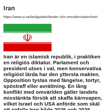
Iran
https://www.ui.se/landguiden/lander-och-omraden/asien/iran/
Iran är en islamisk republik, i praktiken
en religiös diktatur. Parlament och
president utses i val, men konservativa
religiöst lärda har den yttersta makten.
Opposition tystas med fängelse, tortyr,
spöstraff eller avrättning. En lång
konflikt med omvärlden gäller landets
misstänkta försök att skaffa kärnvapen,
vilket Israel och USA anförde som skäl
att anfalla Iran både 2025 och 2026.