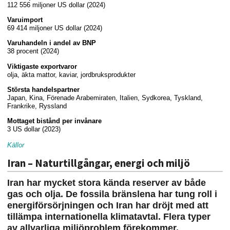
112 556 miljoner US dollar (2024)
Varuimport
69 414 miljoner US dollar (2024)
Varuhandeln i andel av BNP
38 procent (2024)
Viktigaste exportvaror
olja, äkta mattor, kaviar, jordbruksprodukter
Största handelspartner
Japan, Kina, Förenade Arabemiraten, Italien, Sydkorea, Tyskland,
Frankrike, Ryssland
Mottaget bistånd per invånare
3 US dollar (2023)
Källor
Iran – Naturtillgångar, energi och miljö
Iran har mycket stora kända reserver av både
gas och olja. De fossila bränslena har tung roll i
energiförsörjningen och Iran har dröjt med att
tillämpa internationella klimatavtal. Flera typer
av allvarliga miljöproblem förekommer.