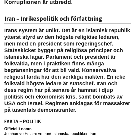
Korruptionen är utbredd.
Iran – Inrikespolitik och författning
Irans system är unikt. Det är en islamisk republik
ytterst styrd av den högste religiöse ledaren,
men med en president som regeringschef.
Statsskicket bygger på religiösa principer och
islamiska lagar. Parlament och president är
folkvalda, men i praktiken finns många
begränsningar för att bli vald. Konservativa
religiöst lärda har den verkliga makten. En icke
folkvald högste ledare är statschef. Iran och
dess regim har på senare år hamnat i djup
politisk och ekonomisk kris, samt bombats av
USA och Israel. Regimen anklagas för massakrer
på tusentals demonstranter.
FAKTA – POLITIK
Officiellt namn
Jomhuri-ye Eslami-ye Iran/ Islamiska republiken Iran