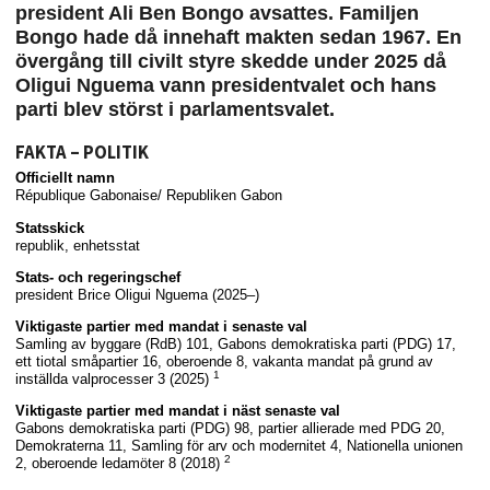
president Ali Ben Bongo avsattes. Familjen
Bongo hade då innehaft makten sedan 1967. En
övergång till civilt styre skedde under 2025 då
Oligui Nguema vann presidentvalet och hans
parti blev störst i parlamentsvalet.
FAKTA – POLITIK
Officiellt namn
République Gabonaise/ Republiken Gabon
Statsskick
republik, enhetsstat
Stats- och regeringschef
president Brice Oligui Nguema (2025–)
Viktigaste partier med mandat i senaste val
Samling av byggare (RdB) 101, Gabons demokratiska parti (PDG) 17,
ett tiotal småpartier 16, oberoende 8, vakanta mandat på grund av
1
inställda valprocesser 3 (2025)
Viktigaste partier med mandat i näst senaste val
Gabons demokratiska parti (PDG) 98, partier allierade med PDG 20,
Demokraterna 11, Samling för arv och modernitet 4, Nationella unionen
2
2, oberoende ledamöter 8 (2018)