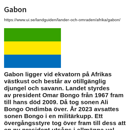
Gabon
https://www.ui.se/landguiden/lander-och-omraden/afrika/gabon/
Gabon ligger vid ekvatorn på Afrikas
västkust och består av otillgänglig
djungel och savann. Landet styrdes
av president Omar Bongo från 1967 fram
till hans död 2009. Då tog sonen Ali
Bongo Ondimba över. År 2023 avsattes
sonen Bongo i en militärkupp. Ett
övergångsstyre tog över fram till dess att
en ny president utsågs i allmänna val