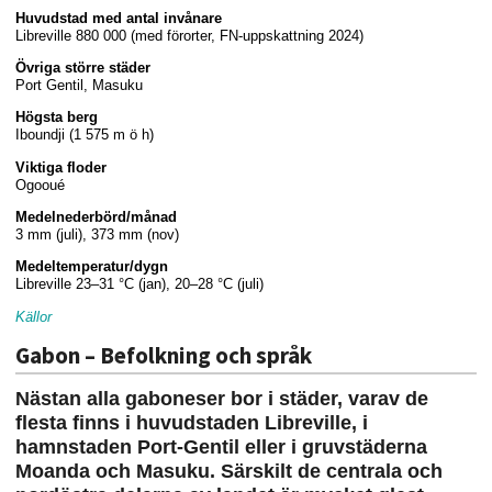
Huvudstad med antal invånare
Libreville 880 000 (med förorter, FN-uppskattning 2024)
Övriga större städer
Port Gentil, Masuku
Högsta berg
Iboundji (1 575 m ö h)
Viktiga floder
Ogooué
Medelnederbörd/månad
3 mm (juli), 373 mm (nov)
Medeltemperatur/dygn
Libreville 23–31 °C (jan), 20–28 °C (juli)
Källor
Gabon – Befolkning och språk
Nästan alla gaboneser bor i städer, varav de
flesta finns i huvudstaden Libreville, i
hamnstaden Port-Gentil eller i gruvstäderna
Moanda och Masuku. Särskilt de centrala och