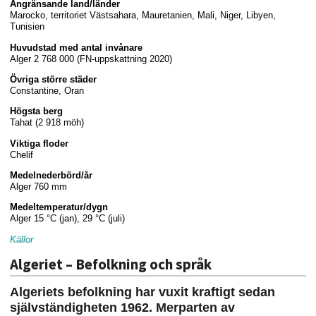
Angränsande land/länder
Marocko, territoriet Västsahara, Mauretanien, Mali, Niger, Libyen,
Tunisien
Huvudstad med antal invånare
Alger 2 768 000 (FN-uppskattning 2020)
Övriga större städer
Constantine, Oran
Högsta berg
Tahat (2 918 möh)
Viktiga floder
Chelif
Medelnederbörd/år
Alger 760 mm
Medeltemperatur/dygn
Alger 15 °C (jan), 29 °C (juli)
Källor
Algeriet – Befolkning och språk
Algeriets befolkning har vuxit kraftigt sedan
självständigheten 1962. Merparten av