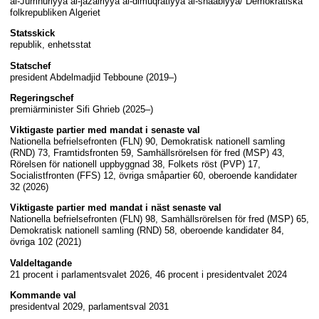
al-Jumhuriyya al-jazairiyya al-dimuqratiyya al-shaabiyya/ Demokratiska
folkrepubliken Algeriet
Statsskick
republik, enhetsstat
Statschef
president Abdelmadjid Tebboune (2019–)
Regeringschef
premiärminister Sifi Ghrieb (2025–)
Viktigaste partier med mandat i senaste val
Nationella befrielsefronten (FLN) 90, Demokratisk nationell samling
(RND) 73, Framtidsfronten 59, Samhällsrörelsen för fred (MSP) 43,
Rörelsen för nationell uppbyggnad 38, Folkets röst (PVP) 17,
Socialistfronten (FFS) 12, övriga småpartier 60, oberoende kandidater
32 (2026)
Viktigaste partier med mandat i näst senaste val
Nationella befrielsefronten (FLN) 98, Samhällsrörelsen för fred (MSP) 65,
Demokratisk nationell samling (RND) 58, oberoende kandidater 84,
övriga 102 (2021)
Valdeltagande
21 procent i parlamentsvalet 2026, 46 procent i presidentvalet 2024
Kommande val
presidentval 2029, parlamentsval 2031