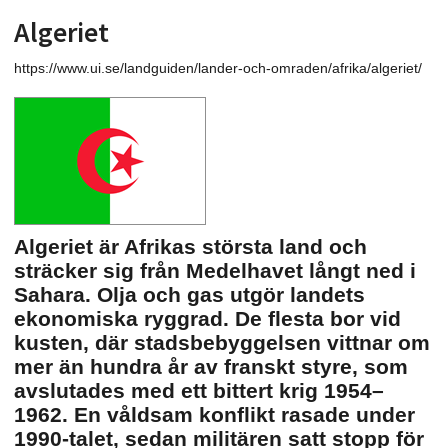
Algeriet
https://www.ui.se/landguiden/lander-och-omraden/afrika/algeriet/
Algeriet är Afrikas största land och
sträcker sig från Medelhavet långt ned i
Sahara. Olja och gas utgör landets
ekonomiska ryggrad. De flesta bor vid
kusten, där stadsbebyggelsen vittnar om
mer än hundra år av franskt styre, som
avslutades med ett bittert krig 1954–
1962. En våldsam konflikt rasade under
1990-talet, sedan militären satt stopp för