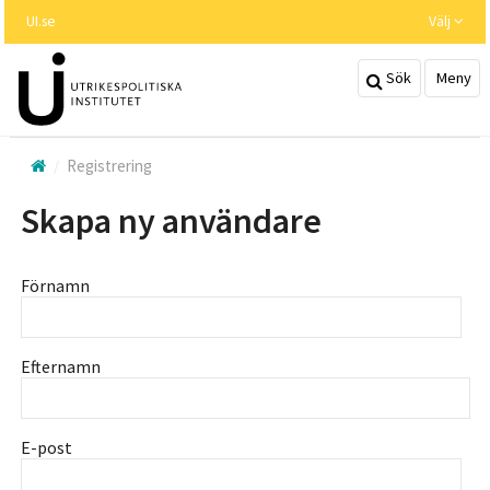
Hoppa
UI.se
Välj
till
huvudinnehållet
Sök
Meny
Registrering
Skapa ny användare
Förnamn
Efternamn
E-post