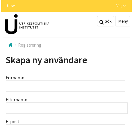
Hoppa
UI.se
Välj
till
huvudinnehållet
Sök
Meny
Registrering
Skapa ny användare
Förnamn
Efternamn
E-post