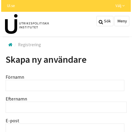
Hoppa
UI.se
Välj
till
huvudinnehållet
Sök
Meny
Registrering
Skapa ny användare
Förnamn
Efternamn
E-post